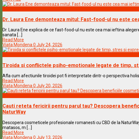
Wellness
Dr. Laura Ene demonteaza mitul: Fast-food-ul nu este cea
Dr. Laura Ene explica de ce fast-food-ul nu este cea mai ieftina aleger
sanata [...]
Read More
Viata Mondena
0
July 24, 2026
Wellness
Tiroida si conflictele psiho-emotionale legate de timp, st
Afla cum afectiunile tiroidei pot fi interpretate dintr-o perspectiva holist
Read More
Viata Mondena
0
July 20, 2026
Wellness
Cauti reteta fericirii pentru parul tau? Descopera benefi
NaturWay
Descopera cosmeticele profesionale romanesti cu CBD de la NaturWay si
matasos, m [...]
Read More
Viata Mondena
0
July 13, 2026