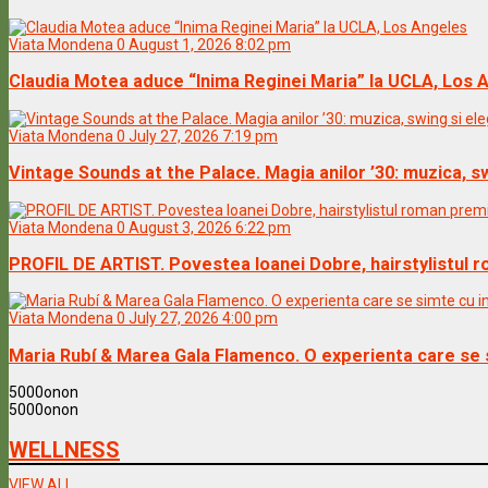
Viata Mondena
0
August 1, 2026 8:02 pm
Claudia Motea aduce “Inima Reginei Maria” la UCLA, Los 
Viata Mondena
0
July 27, 2026 7:19 pm
Vintage Sounds at the Palace. Magia anilor ’30: muzica, s
Viata Mondena
0
August 3, 2026 6:22 pm
PROFIL DE ARTIST. Povestea Ioanei Dobre, hairstylistul 
Viata Mondena
0
July 27, 2026 4:00 pm
Maria Rubí & Marea Gala Flamenco. O experienta care se 
5000
on
on
5000
on
on
WELLNESS
VIEW ALL