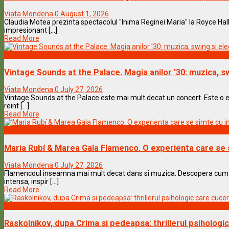
Viata Mondena
0
August 1, 2026
Claudia Motea prezinta spectacolul "Inima Reginei Maria" la Royce Hall
impresionant [...]
Read More
Lifestyle
Vintage Sounds at the Palace. Magia anilor ’30: muzica, s
Viata Mondena
0
July 27, 2026
Vintage Sounds at the Palace este mai mult decat un concert. Este o ex
reint [...]
Read More
Lifestyle
Maria Rubí & Marea Gala Flamenco. O experienta care se 
Viata Mondena
0
July 27, 2026
Flamencoul inseamna mai mult decat dans si muzica. Descopera cum M
intensa, inspir [...]
Read More
Lifestyle
Raskolnikov, dupa Crima si pedeapsa: thrillerul psiholog