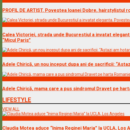
Vedete & Povesti
PROFIL DE ARTIST. Povestea Ioanei Dobre, hairstylistul 
Vedete & Povesti
Calea Victoriei, strada unde Bucurestiul a invatat elegan
“Micul Paris”
Vedete & Povesti
Adele Chirică, un nou inceput dupa ani de sacrificii: “Ast
Vedete & Povesti
Adele Chirică, mama care a pus sindromul Dravet pe hart
LIFESTYLE
VIEW ALL
Lifestyle
Claudia Motea aduce “Inima Reginei Maria” la UCLA, Los 