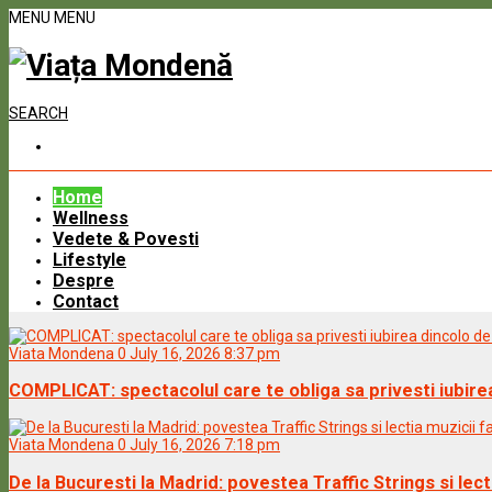
MENU
MENU
SEARCH
Home
Wellness
Vedete & Povesti
Lifestyle
Despre
Contact
Viata Mondena
0
July 16, 2026 8:37 pm
COMPLICAT: spectacolul care te obliga sa privesti iubirea 
Viata Mondena
0
July 16, 2026 7:18 pm
De la Bucuresti la Madrid: povestea Traffic Strings si lect