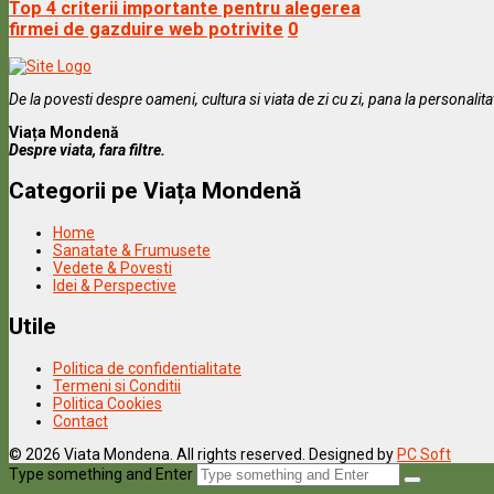
Top 4 criterii importante pentru alegerea
firmei de gazduire web potrivite
0
De la povesti despre oameni, cultura si viata de zi cu zi, pana la personalit
Viața Mondenă
Despre viata, fara filtre.
Categorii pe Viața Mondenă
Home
Sanatate & Frumusete
Vedete & Povesti
Idei & Perspective
Utile
Politica de confidentialitate
Termeni si Conditii
Politica Cookies
Contact
© 2026 Viata Mondena. All rights reserved. Designed by
PC Soft
Type something and Enter