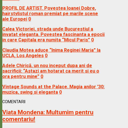
PROFIL DE ARTIST. Povestea Ioanei Dobre,
hairstylistul roman premiat pe marile scene
ale Europei
0
Calea Victoriei, strada unde Bucurestiul a
invatat eleganta. Povestea fascinanta a epocii
in care Capitala era numita “Micul Paris”
0
Claudia Motea aduce “Inima Reginei Maria” la
UCLA, Los Angeles
0
Adele Chirică, un nou inceput dupa ani de
sacrificii: “Astazi am hotarat ca merit si eu o
ora pentru mine”
0
Vintage Sounds at the Palace. Magia anilor ’30:
muzica, swing si eleganta
0
COMENTARII
Viata Mondena:
Multumim pentru
comentariu!