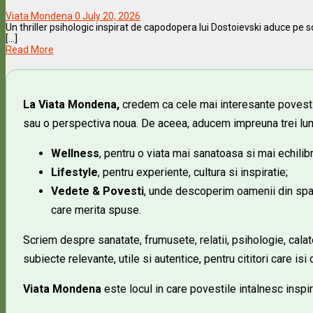
Viata Mondena
0
July 20, 2026
Un thriller psihologic inspirat de capodopera lui Dostoievski aduce pe s
[...]
Read More
La Viata Mondena,
credem ca cele mai interesante povesti s
sau o perspectiva noua. De aceea, aducem impreuna trei lum
Wellness
, pentru o viata mai sanatoasa si mai echilibr
Lifestyle
, pentru experiente, cultura si inspiratie;
Vedete & Povesti
, unde descoperim oamenii din spat
care merita spuse.
Scriem despre sanatate, frumusete, relatii, psihologie, calat
subiecte relevante, utile si autentice, pentru cititori care is
Viata Mondena
este locul in care povestile intalnesc inspira