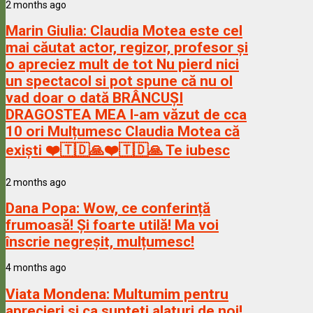
2 months ago
Marin Giulia:
Claudia Motea este cel
mai căutat actor, regizor, profesor și
o apreciez mult de tot Nu pierd nici
un spectacol si pot spune că nu ol
vad doar o dată BRÂNCUȘI
DRAGOSTEA MEA l-am văzut de cca
10 ori Mulțumesc Claudia Motea că
exiști ❤️🇹🇩🙏❤️🇹🇩🙏 Te iubesc
2 months ago
Dana Popa:
Wow, ce conferință
frumoasă! Și foarte utilă! Ma voi
înscrie negreșit, mulțumesc!
4 months ago
Viata Mondena:
Multumim pentru
aprecieri si ca sunteti alaturi de noi!