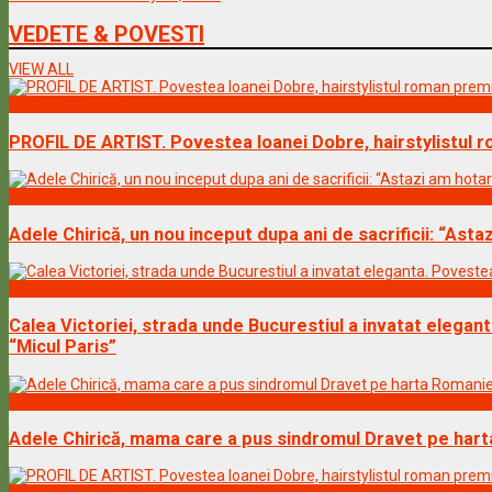
VEDETE & POVESTI
VIEW ALL
Vedete & Povesti
PROFIL DE ARTIST. Povestea Ioanei Dobre, hairstylistul 
Vedete & Povesti
Adele Chirică, un nou inceput dupa ani de sacrificii: “Ast
Vedete & Povesti
Calea Victoriei, strada unde Bucurestiul a invatat elegan
“Micul Paris”
Vedete & Povesti
Adele Chirică, mama care a pus sindromul Dravet pe hart