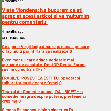
4 months ago
Viata Mondena:
Ne bucuram ca ati
apreciat acest articol si va multumim
pentru comentariu!
4 months ago
RECOMANDARI
Ce spune Virgil Ianțu despre greseala pe care
o fac multi parinti fara sa realizeze
0
Evenimentul care aduce vedetele mai
aproape de sanatate: DentOP Dental Forum
revine cu editia a III-a
1
FRAGIL/E. POVESTEA ESTI TU. Spectacol
tulburator cu si despre femei
0
Teatrul de Comedie aduce „DA-I BICE!” – o
comedie neagra despre putere, prietenie si
cruzime
0
Simona Balanescu, dialog sincer cu Dr.