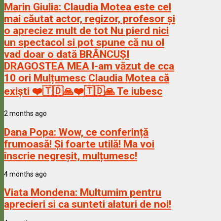
Marin Giulia:
Claudia Motea este cel
mai căutat actor, regizor, profesor și
o apreciez mult de tot Nu pierd nici
un spectacol si pot spune că nu ol
vad doar o dată BRÂNCUȘI
DRAGOSTEA MEA l-am văzut de cca
10 ori Mulțumesc Claudia Motea că
exiști ❤️🇹🇩🙏❤️🇹🇩🙏 Te iubesc
2 months ago
Dana Popa:
Wow, ce conferință
frumoasă! Și foarte utilă! Ma voi
înscrie negreșit, mulțumesc!
4 months ago
Viata Mondena:
Multumim pentru
aprecieri si ca sunteti alaturi de noi!