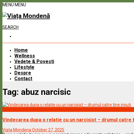
MENU
MENU
SEARCH
Home
Wellness
Vedete & Povesti
Lifestyle
Despre
Contact
Tag:
abuz narcisic
Wellness
Vindecarea dupa o relatie cu un narcisist – drumul catre t
Viata Mondena
October 27, 2025