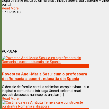
Dupa o relatie toxica cu un narcisist, incepe adevarata calatorie – vi
pu [...]
Read More
1
/ 1 POSTS
POPULAR
Vedete & Povesti
Povestea Anei-Maria Sasu: cum o profesoara
din Romania a cucerit educatia din Spania
O decizie de familie care i-a schimbat complet viata… si a
inspirat o comunitate intreaga Uneori, cele mai mari
povesti de succes nu incep cu un plan [...]
Read More