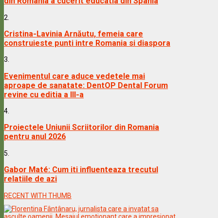
din Romania a cucerit educatia din Spania
2.
Cristina-Lavinia Arnăutu, femeia care
construieste punti intre Romania si diaspora
3.
Evenimentul care aduce vedetele mai
aproape de sanatate: DentOP Dental Forum
revine cu editia a III-a
4.
Proiectele Uniunii Scriitorilor din Romania
pentru anul 2026
5.
Gabor Maté: Cum iti influenteaza trecutul
relatiile de azi
RECENT WITH THUMB