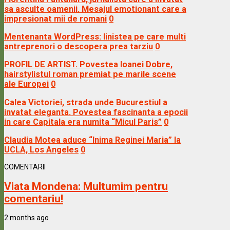
sa asculte oamenii. Mesajul emotionant care a
impresionat mii de romani
0
Mentenanta WordPress: linistea pe care multi
antreprenori o descopera prea tarziu
0
PROFIL DE ARTIST. Povestea Ioanei Dobre,
hairstylistul roman premiat pe marile scene
ale Europei
0
Calea Victoriei, strada unde Bucurestiul a
invatat eleganta. Povestea fascinanta a epocii
in care Capitala era numita “Micul Paris”
0
Claudia Motea aduce “Inima Reginei Maria” la
UCLA, Los Angeles
0
COMENTARII
Viata Mondena:
Multumim pentru
comentariu!
2 months ago