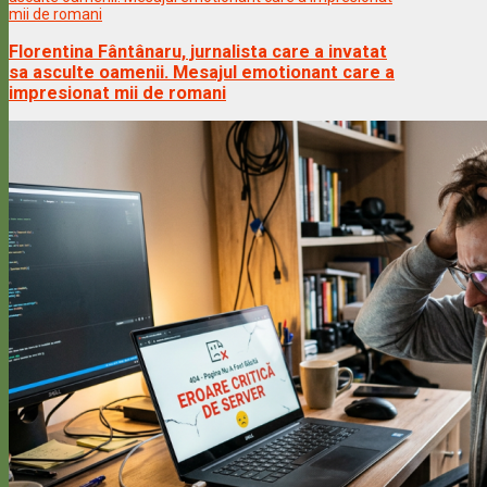
Florentina Fântânaru, jurnalista care a invatat
sa asculte oamenii. Mesajul emotionant care a
impresionat mii de romani