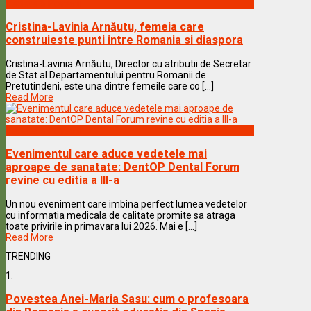
Vedete & Povesti
Cristina-Lavinia Arnăutu, femeia care
construieste punti intre Romania si diaspora
Cristina-Lavinia Arnăutu, Director cu atributii de Secretar
de Stat al Departamentului pentru Romanii de
Pretutindeni, este una dintre femeile care co [...]
Read More
Vedete & Povesti
Evenimentul care aduce vedetele mai
aproape de sanatate: DentOP Dental Forum
revine cu editia a III-a
Un nou eveniment care imbina perfect lumea vedetelor
cu informatia medicala de calitate promite sa atraga
toate privirile in primavara lui 2026. Mai e [...]
Read More
TRENDING
1.
Povestea Anei-Maria Sasu: cum o profesoara