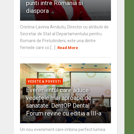
punti intre Romania si
diaspora
Cristina-Lavinia Arnăutu, Director cu atributii de
Secretar de Stat al Departamentului pentru
Romanii de Pretutindeni, este una dintre
femeile care co [...]
Read More
VEDETE & POVESTI
Evenimentul care aduce
vedetele mai aproape de
sanatate: DentOP Dental
Forum revine cu editia a III-a
Un nou eveniment care imbina perfect lumea