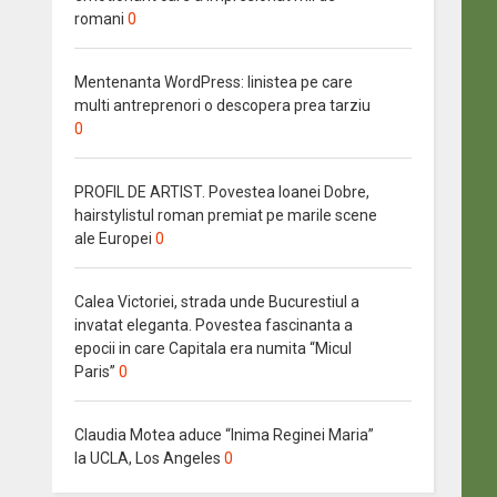
romani
0
Mentenanta WordPress: linistea pe care
multi antreprenori o descopera prea tarziu
0
PROFIL DE ARTIST. Povestea Ioanei Dobre,
hairstylistul roman premiat pe marile scene
ale Europei
0
Calea Victoriei, strada unde Bucurestiul a
invatat eleganta. Povestea fascinanta a
epocii in care Capitala era numita “Micul
Paris”
0
Claudia Motea aduce “Inima Reginei Maria”
la UCLA, Los Angeles
0