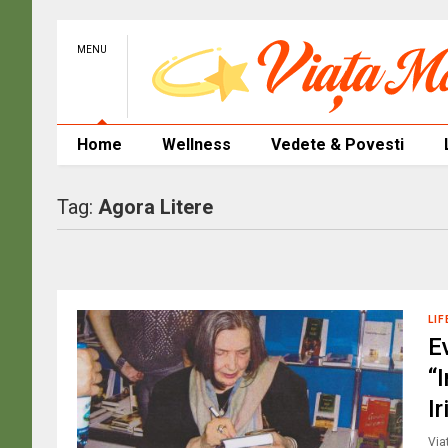
MENU
Home
Wellness
Vedete & Povesti
Tag:
Agora Litere
LIF
E
“
I
Via