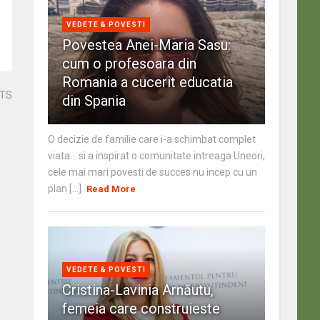
VEDETE & POVESTI
Povestea Anei-Maria Sasu:
cum o profesoara din
Romania a cucerit educatia
STS
din Spania
O decizie de familie care i-a schimbat complet
viata… si a inspirat o comunitate intreaga Uneori,
cele mai mari povesti de succes nu incep cu un
plan [...]
Read More
VEDETE & POVESTI
Cristina-Lavinia Arnăutu,
femeia care construieste