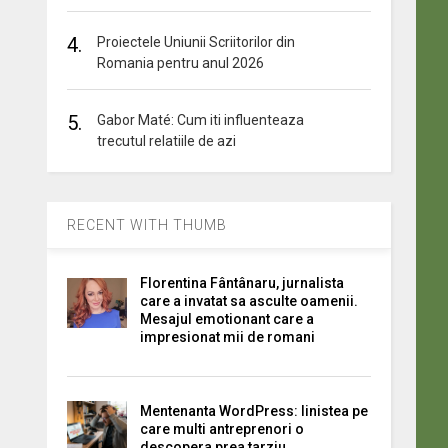
4.
Proiectele Uniunii Scriitorilor din
Romania pentru anul 2026
5.
Gabor Maté: Cum iti influenteaza
trecutul relatiile de azi
RECENT WITH THUMB
Florentina Fântânaru, jurnalista
care a invatat sa asculte oamenii.
Mesajul emotionant care a
impresionat mii de romani
Mentenanta WordPress: linistea pe
care multi antreprenori o
descopera prea tarziu