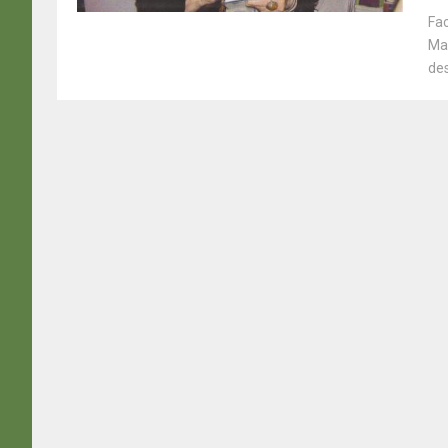
Fac
Mav
des