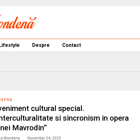
Lifestyle
Despre
Contact
ESTYLE
veniment cultural special.
Interculturalitate si sincronism in opera
rinei Mavrodin”
ta Mondena
November 24, 2025