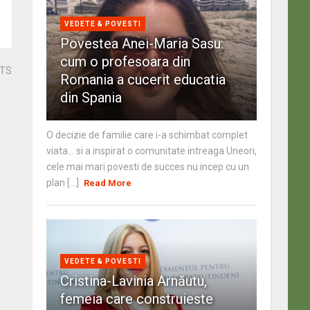
VEDETE & POVESTI
Povestea Anei-Maria Sasu:
cum o profesoara din
STS
Romania a cucerit educatia
din Spania
O decizie de familie care i-a schimbat complet
viata… si a inspirat o comunitate intreaga Uneori,
cele mai mari povesti de succes nu incep cu un
plan [...]
Read More
VEDETE & POVESTI
Cristina-Lavinia Arnăutu,
femeia care construieste