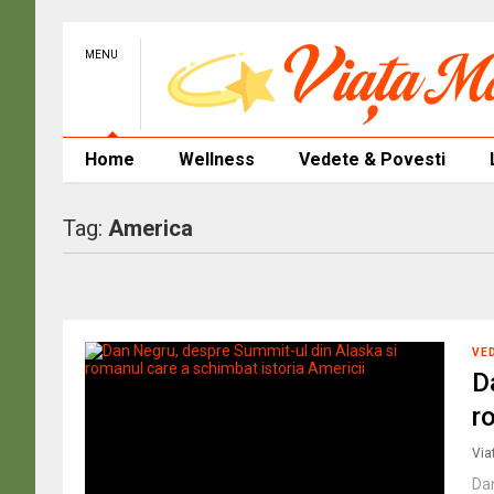
MENU
Home
Wellness
Vedete & Povesti
Tag:
America
VE
D
r
Via
Dan