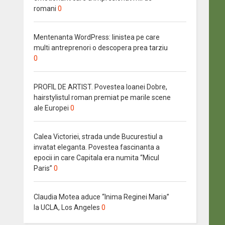
romani
0
Mentenanta WordPress: linistea pe care
multi antreprenori o descopera prea tarziu
0
PROFIL DE ARTIST. Povestea Ioanei Dobre,
hairstylistul roman premiat pe marile scene
ale Europei
0
Calea Victoriei, strada unde Bucurestiul a
invatat eleganta. Povestea fascinanta a
epocii in care Capitala era numita “Micul
Paris”
0
Claudia Motea aduce “Inima Reginei Maria”
la UCLA, Los Angeles
0