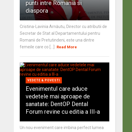
punti intre Romania si
diaspora
Cristina-Lavinia Arnăutu, Director cu atributii de
Secretar de Stat al Departamentului pentru
Romanii de Pretutindeni, este una dintre
femeile care co [...]
Read More
VEDETE & POVESTI
Evenimentul care aduce
vedetele mai aproape de
sanatate: DentOP Dental
Forum revine cu editia a III-a
Un nou eveniment care imbina perfect lumea