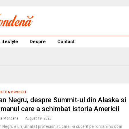
Lifestyle
Despre
Contact
DETE & POVESTI
an Negru, despre Summit-ul din Alaska si
omanul care a schimbat istoria Americii
ta Mondena
August 19, 2025
 Negru e un jurnalist profesionist, care i-a cucerit pe romani nu doar