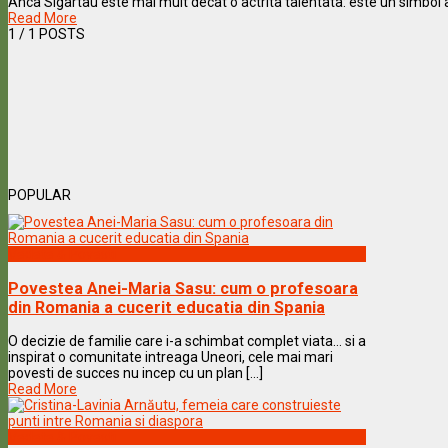
Anca Sigartau este mai mult decat o actrita talentata: este un simbol al bu
Read More
1
/ 1 POSTS
POPULAR
Vedete & Povesti
Povestea Anei-Maria Sasu: cum o profesoara
din Romania a cucerit educatia din Spania
O decizie de familie care i-a schimbat complet viata… si a
inspirat o comunitate intreaga Uneori, cele mai mari
povesti de succes nu incep cu un plan [...]
Read More
Vedete & Povesti