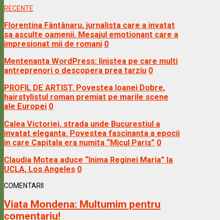
RECENTE
Florentina Fântânaru, jurnalista care a invatat
sa asculte oamenii. Mesajul emotionant care a
impresionat mii de romani
0
Mentenanta WordPress: linistea pe care multi
antreprenori o descopera prea tarziu
0
PROFIL DE ARTIST. Povestea Ioanei Dobre,
hairstylistul roman premiat pe marile scene
ale Europei
0
Calea Victoriei, strada unde Bucurestiul a
invatat eleganta. Povestea fascinanta a epocii
in care Capitala era numita “Micul Paris”
0
Claudia Motea aduce “Inima Reginei Maria” la
UCLA, Los Angeles
0
COMENTARII
Viata Mondena:
Multumim pentru
comentariu!