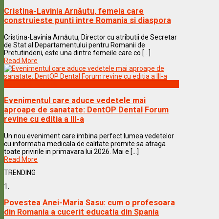
Cristina-Lavinia Arnăutu, femeia care
construieste punti intre Romania si diaspora
Cristina-Lavinia Arnăutu, Director cu atributii de Secretar
de Stat al Departamentului pentru Romanii de
Pretutindeni, este una dintre femeile care co [...]
Read More
Vedete & Povesti
Evenimentul care aduce vedetele mai
aproape de sanatate: DentOP Dental Forum
revine cu editia a III-a
Un nou eveniment care imbina perfect lumea vedetelor
cu informatia medicala de calitate promite sa atraga
toate privirile in primavara lui 2026. Mai e [...]
Read More
TRENDING
1.
Povestea Anei-Maria Sasu: cum o profesoara
din Romania a cucerit educatia din Spania