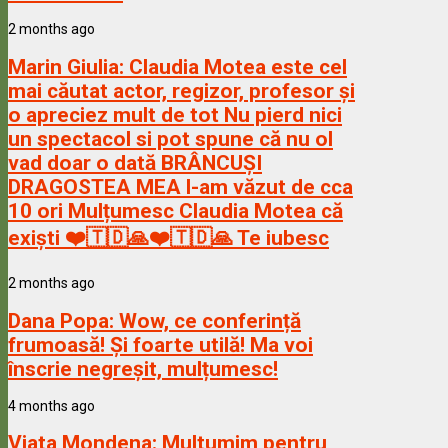
2 months ago
Marin Giulia:
Claudia Motea este cel
mai căutat actor, regizor, profesor și
o apreciez mult de tot Nu pierd nici
un spectacol si pot spune că nu ol
vad doar o dată BRÂNCUȘI
DRAGOSTEA MEA l-am văzut de cca
10 ori Mulțumesc Claudia Motea că
exiști ❤️🇹🇩🙏❤️🇹🇩🙏 Te iubesc
2 months ago
Dana Popa:
Wow, ce conferință
frumoasă! Și foarte utilă! Ma voi
înscrie negreșit, mulțumesc!
4 months ago
Viata Mondena:
Multumim pentru