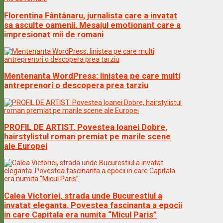
Florentina Fântânaru, jurnalista care a invatat
sa asculte oamenii. Mesajul emotionant care a
impresionat mii de romani
Mentenanta WordPress: linistea pe care multi
antreprenori o descopera prea tarziu
PROFIL DE ARTIST. Povestea Ioanei Dobre,
hairstylistul roman premiat pe marile scene
ale Europei
Calea Victoriei, strada unde Bucurestiul a
invatat eleganta. Povestea fascinanta a epocii
in care Capitala era numita “Micul Paris”