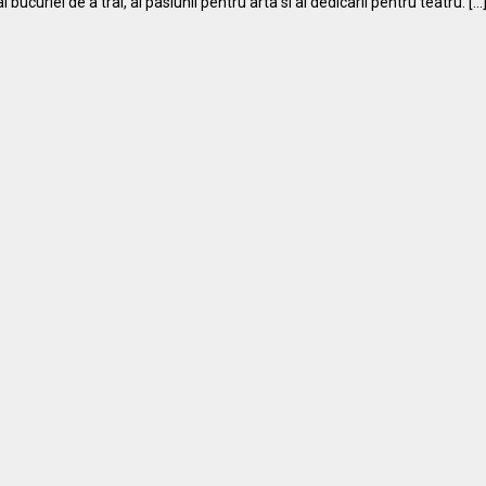
curiei de a trai, al pasiunii pentru arta si al dedicarii pentru teatru. [...