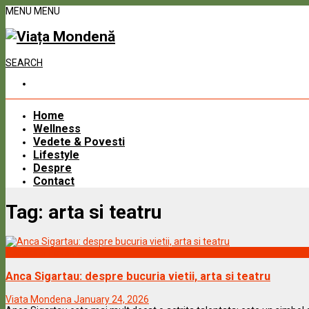
MENU
MENU
SEARCH
Home
Wellness
Vedete & Povesti
Lifestyle
Despre
Contact
Tag:
arta si teatru
Vedete & Povesti
Anca Sigartau: despre bucuria vietii, arta si teatru
Viata Mondena
January 24, 2026