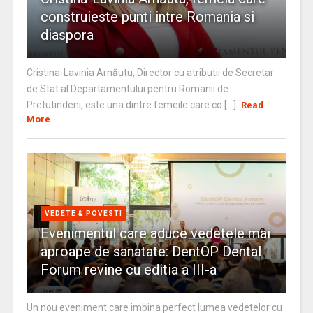
construieste punti intre Romania si
diaspora
Cristina-Lavinia Arnăutu, Director cu atributii de Secretar
de Stat al Departamentului pentru Romanii de
Pretutindeni, este una dintre femeile care co [...]
Read
More
VEDETE & POVESTI
Evenimentul care aduce vedetele mai
aproape de sanatate: DentOP Dental
Forum revine cu editia a III-a
Un nou eveniment care imbina perfect lumea vedetelor cu