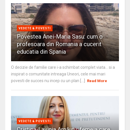
VEDETE & POVESTI
Povestea Anei-Maria Sasu: cum o
profesoara din Romania a cucerit
educatia din Spania
O decizie de familie care i-a schimbat complet viata… si a
inspirat o comunitate intreaga Uneori, cele mai mari
povesti de succes nu incep cu un plan [...]
Read More
VEDETE & POVESTI
Cristina-Lavinia Arnăutu, femeia care