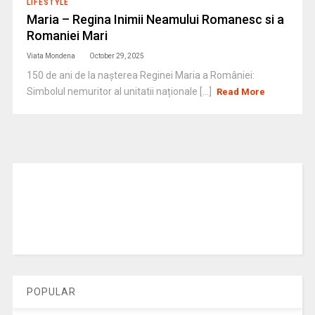
LIFESTYLE
Maria – Regina Inimii Neamului Romanesc si a
Romaniei Mari
Viata Mondena
October 29, 2025
150 de ani de la nașterea Reginei Maria a României:
Simbolul nemuritor al unitatii naționale [...]
Read More
POPULAR