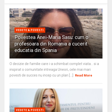
VEDETE & POVESTI
Povestea Anei-Maria Sasu: cum o
profesoara din Romania a cucerit
educatia din Spania
O decizie de familie care i-a schimbat complet viata… si a
inspirat o comunitate intreaga Uneori, cele mai mari
povesti de succes nu incep cu un plan [...]
Read More
VEDETE & POVESTI