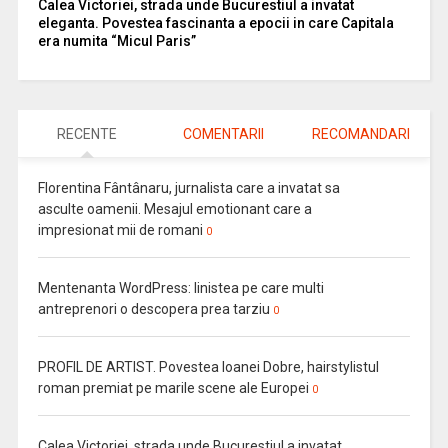
Calea Victoriei, strada unde Bucurestiul a invatat
eleganta. Povestea fascinanta a epocii in care Capitala
era numita “Micul Paris”
RECENTE
COMENTARII
RECOMANDARI
Florentina Fântânaru, jurnalista care a invatat sa
asculte oamenii. Mesajul emotionant care a
impresionat mii de romani
0
Mentenanta WordPress: linistea pe care multi
antreprenori o descopera prea tarziu
0
PROFIL DE ARTIST. Povestea Ioanei Dobre, hairstylistul
roman premiat pe marile scene ale Europei
0
Calea Victoriei, strada unde Bucurestiul a invatat