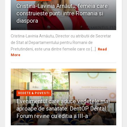
Cristina-Lavinia Arnăutu, femeia care
construieste punti intre Romania si
diaspora
Cristina-Lavinia Arnăutu, Director cu atributii de Secretar
de Stat al Departamentului pentru Romanii de
Pretutindeni, este una dintre femeile care co [...]
Read
More
VEDETE & POVESTI
Evenimentul care aduce vedetele mai
aproape de sanatate: DentOP Dental
Forum revine cu editia a III-a