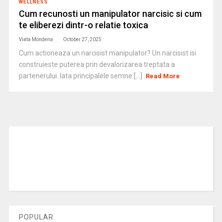
WELLNESS
Cum recunosti un manipulator narcisic si cum
te eliberezi dintr-o relatie toxica
Viata Mondena
October 27, 2025
Cum actioneaza un narcisist manipulator? Un narcisist isi
construieste puterea prin devalorizarea treptata a
partenerului. Iata principalele semne [...]
Read More
POPULAR