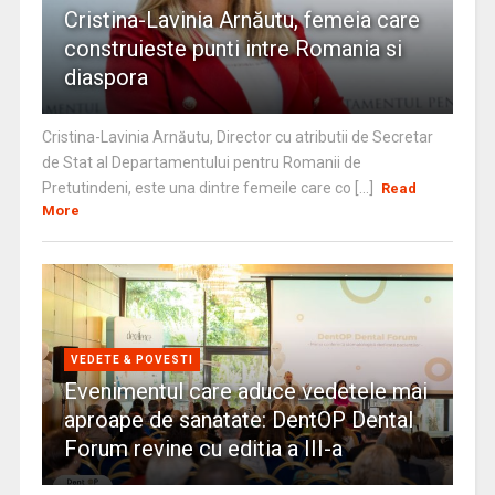
Cristina-Lavinia Arnăutu, femeia care
construieste punti intre Romania si
diaspora
Cristina-Lavinia Arnăutu, Director cu atributii de Secretar
de Stat al Departamentului pentru Romanii de
Pretutindeni, este una dintre femeile care co [...]
Read
More
VEDETE & POVESTI
Evenimentul care aduce vedetele mai
aproape de sanatate: DentOP Dental
Forum revine cu editia a III-a