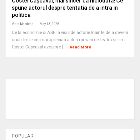
Costel Cașcaval, mai sincer ca niciodata! Ce
spune actorul despre tentatia de a intra in
politica
Viata Mondena
May 13, 2026
De la economie si ASE la visul de actorie Inainte de a deveni
unul dintre cei mai apreciati actori romani de teatru si film,
Costel Cașcaval avea pre [...]
Read More
POPULAR