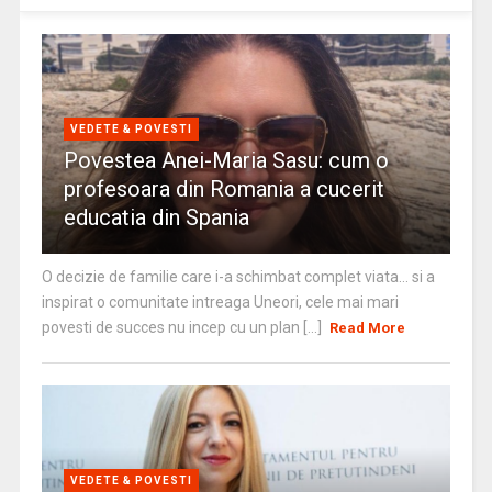
VEDETE & POVESTI
Povestea Anei-Maria Sasu: cum o
profesoara din Romania a cucerit
educatia din Spania
O decizie de familie care i-a schimbat complet viata… si a
inspirat o comunitate intreaga Uneori, cele mai mari
povesti de succes nu incep cu un plan [...]
Read More
VEDETE & POVESTI