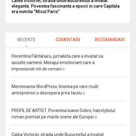
Calea Victoriei, strada unde Bucurestiul a invatat
eleganta. Povestea fascinanta a epocii in care Capitala
era numita “Micul Paris”
RECENTE
COMENTARII
RECOMANDARI
Florentina Fântânaru, jurnalista care a invatat sa
asculte oamenii. Mesajul emotionant care a
impresionat mii de romani
0
Mentenanta WordPress: linistea pe care multi
antreprenori o descopera prea tarziu
0
PROFIL DE ARTIST. Povestea Ioanei Dobre, hairstylistul
roman premiat pe marile scene ale Europei
0
Calea Victoriei, strada unde Bucurestiul a invatat