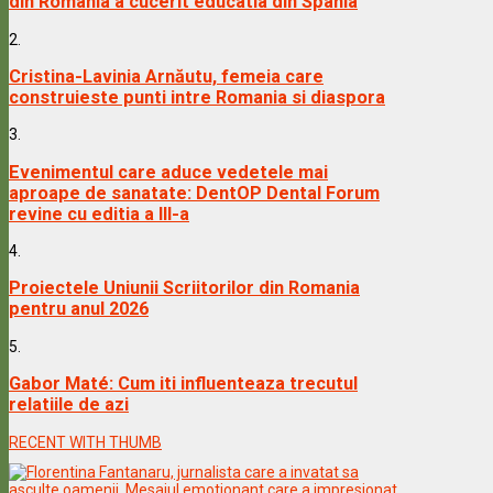
din Romania a cucerit educatia din Spania
2.
Cristina-Lavinia Arnăutu, femeia care
construieste punti intre Romania si diaspora
3.
Evenimentul care aduce vedetele mai
aproape de sanatate: DentOP Dental Forum
revine cu editia a III-a
4.
Proiectele Uniunii Scriitorilor din Romania
pentru anul 2026
5.
Gabor Maté: Cum iti influenteaza trecutul
relatiile de azi
RECENT WITH THUMB