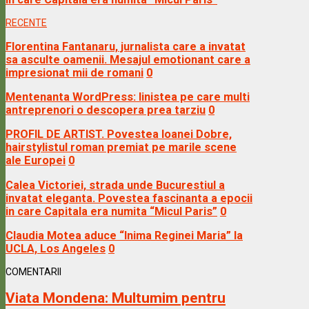
RECENTE
Florentina Fantanaru, jurnalista care a invatat
sa asculte oamenii. Mesajul emotionant care a
impresionat mii de romani
0
Mentenanta WordPress: linistea pe care multi
antreprenori o descopera prea tarziu
0
PROFIL DE ARTIST. Povestea Ioanei Dobre,
hairstylistul roman premiat pe marile scene
ale Europei
0
Calea Victoriei, strada unde Bucurestiul a
invatat eleganta. Povestea fascinanta a epocii
in care Capitala era numita “Micul Paris”
0
Claudia Motea aduce “Inima Reginei Maria” la
UCLA, Los Angeles
0
COMENTARII
Viata Mondena:
Multumim pentru