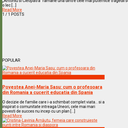
„Antoniu si Cleopatra” ramane una dintre cele mai puternice tragedii 
o lec [...]
Read More
1
/ 1 POSTS
POPULAR
Vedete & Povesti
Povestea Anei-Maria Sasu: cum o profesoara
din Romania a cucerit educatia din Spania
O decizie de familie care i-a schimbat complet viata… si a
inspirat o comunitate intreaga Uneori, cele mai mari
povesti de succes nu incep cu un plan [...]
Read More