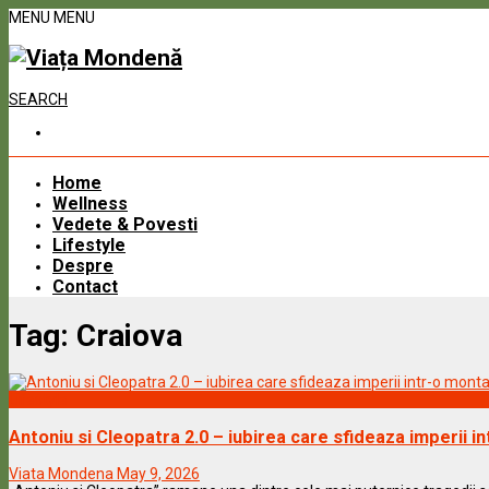
MENU
MENU
SEARCH
Home
Wellness
Vedete & Povesti
Lifestyle
Despre
Contact
Tag:
Craiova
Lifestyle
Antoniu si Cleopatra 2.0 – iubirea care sfideaza imperii
Viata Mondena
May 9, 2026