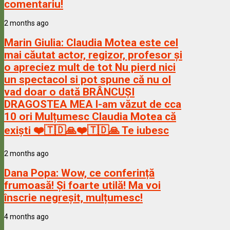
comentariu!
2 months ago
Marin Giulia:
Claudia Motea este cel
mai căutat actor, regizor, profesor și
o apreciez mult de tot Nu pierd nici
un spectacol si pot spune că nu ol
vad doar o dată BRÂNCUȘI
DRAGOSTEA MEA l-am văzut de cca
10 ori Mulțumesc Claudia Motea că
exiști ❤️🇹🇩🙏❤️🇹🇩🙏 Te iubesc
2 months ago
Dana Popa:
Wow, ce conferință
frumoasă! Și foarte utilă! Ma voi
înscrie negreșit, mulțumesc!
4 months ago