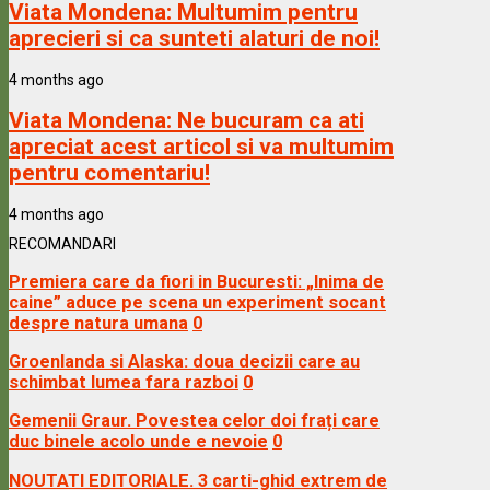
Viata Mondena:
Multumim pentru
aprecieri si ca sunteti alaturi de noi!
4 months ago
Viata Mondena:
Ne bucuram ca ati
apreciat acest articol si va multumim
pentru comentariu!
4 months ago
RECOMANDARI
Premiera care da fiori in Bucuresti: „Inima de
caine” aduce pe scena un experiment socant
despre natura umana
0
Groenlanda si Alaska: doua decizii care au
schimbat lumea fara razboi
0
Gemenii Graur. Povestea celor doi frați care
duc binele acolo unde e nevoie
0
NOUTATI EDITORIALE. 3 carti-ghid extrem de