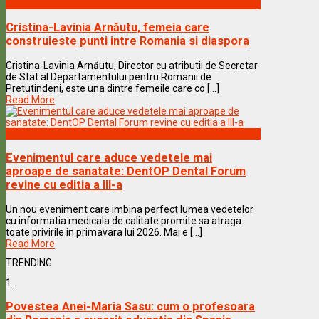
Vedete & Povesti
Cristina-Lavinia Arnăutu, femeia care
construieste punti intre Romania si diaspora
Cristina-Lavinia Arnăutu, Director cu atributii de Secretar
de Stat al Departamentului pentru Romanii de
Pretutindeni, este una dintre femeile care co [...]
Read More
Vedete & Povesti
Evenimentul care aduce vedetele mai
aproape de sanatate: DentOP Dental Forum
revine cu editia a III-a
Un nou eveniment care imbina perfect lumea vedetelor
cu informatia medicala de calitate promite sa atraga
toate privirile in primavara lui 2026. Mai e [...]
Read More
TRENDING
1.
Povestea Anei-Maria Sasu: cum o profesoara