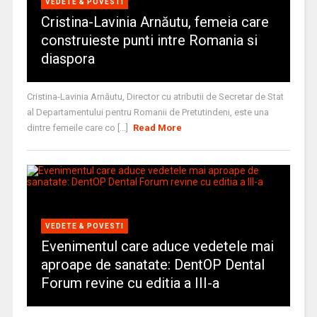
VEDETE & POVESTI
Cristina-Lavinia Arnăutu, femeia care
construieste punti intre Romania si
diaspora
Cristina-Lavinia Arnăutu, Director cu atributii de Secretar de Stat
al Departamentului pentru Romanii de Pretutindeni, este una
dintre femeile care co [...]
Read More
VEDETE & POVESTI
Evenimentul care aduce vedetele mai
aproape de sanatate: DentOP Dental
Forum revine cu editia a III-a