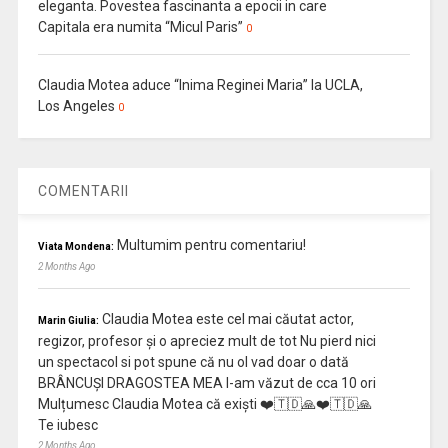
eleganta. Povestea fascinanta a epocii in care
Capitala era numita “Micul Paris”
0
Claudia Motea aduce “Inima Reginei Maria” la UCLA,
Los Angeles
0
COMENTARII
Multumim pentru comentariu!
Viata Mondena:
2 Months Ago
Claudia Motea este cel mai căutat actor,
Marin Giulia:
regizor, profesor și o apreciez mult de tot Nu pierd nici
un spectacol si pot spune că nu ol vad doar o dată
BRÂNCUȘI DRAGOSTEA MEA l-am văzut de cca 10 ori
Mulțumesc Claudia Motea că exiști ❤️🇹🇩🙏❤️🇹🇩🙏
Te iubesc
2 Months Ago