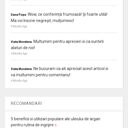
Wow, ce conferință frumoasă! Și foarte utilă!
Dana Popa:
Ma voi înscrie negreșit, mulțumesc!
4 Months Ago
Multumim pentru aprecieri si ca sunteti
Viata Mondena:
alaturi de noi!
4 Months Ago
Ne bucuram ca ati apreciat acest articol si
Viata Mondena:
va multumim pentru comentariu!
4 Months Ago
RECOMANDARI
5 beneficii si utilizari populare ale uleiului de argan
pentru rutina de ingrijire
0