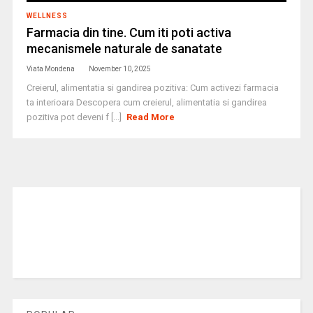
WELLNESS
Farmacia din tine. Cum iti poti activa
mecanismele naturale de sanatate
Viata Mondena
November 10, 2025
Creierul, alimentatia si gandirea pozitiva: Cum activezi farmacia
ta interioara Descopera cum creierul, alimentatia si gandirea
pozitiva pot deveni f [...]
Read More