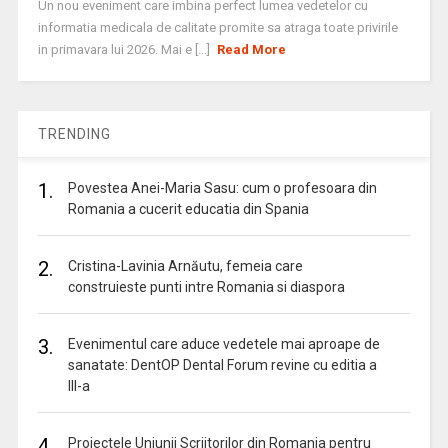
Un nou eveniment care imbina perfect lumea vedetelor cu
informatia medicala de calitate promite sa atraga toate privirile
in primavara lui 2026. Mai e [...]
Read More
TRENDING
1.
Povestea Anei-Maria Sasu: cum o profesoara din
Romania a cucerit educatia din Spania
2.
Cristina-Lavinia Arnăutu, femeia care
construieste punti intre Romania si diaspora
3.
Evenimentul care aduce vedetele mai aproape de
sanatate: DentOP Dental Forum revine cu editia a
III-a
4.
Proiectele Uniunii Scriitorilor din Romania pentru