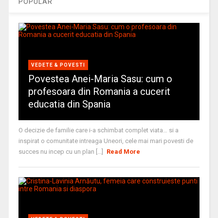
POPULAR
VEDETE & POVESTI
Povestea Anei-Maria Sasu: cum o
profesoara din Romania a cucerit
educatia din Spania
O decizie de familie care i-a schimbat complet viata… si a
inspirat o comunitate intreaga Uneori, cele mai mari povesti de
succes nu incep cu un plan [...]
Read More