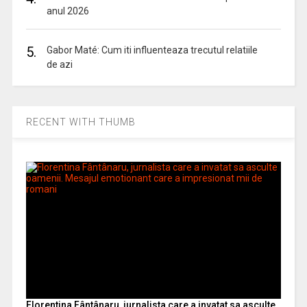
anul 2026
5.
Gabor Maté: Cum iti influenteaza trecutul relatiile
de azi
RECENT WITH THUMB
Florentina Fântânaru, jurnalista care a invatat sa asculte