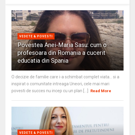
VEDETE & POVESTI
Povestea Anei-Maria Sasu: cum o
profesoara din Romania a cucerit
educatia din Spania
O decizie de familie care i-a schimbat complet viata… si a
inspirat o comunitate intreaga Uneori, cele mai mari
povesti de succes nu incep cu un plan [...]
Read More
VEDETE & POVESTI