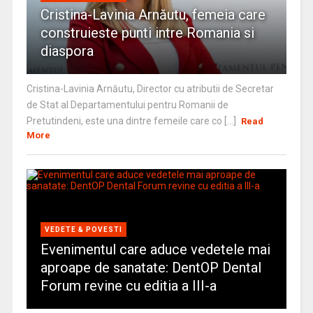
Cristina-Lavinia Arnăutu, femeia care
construieste punti intre Romania si
diaspora
Cristina-Lavinia Arnăutu, Director cu atributii de Secretar
de Stat al Departamentului pentru Romanii de
Pretutindeni, este una dintre femeile care co [...]
Read
More
VEDETE & POVESTI
Evenimentul care aduce vedetele mai
aproape de sanatate: DentOP Dental
Forum revine cu editia a III-a