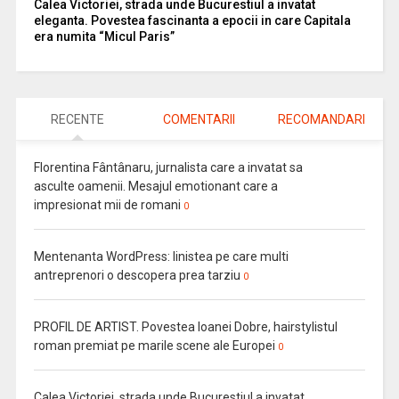
Calea Victoriei, strada unde Bucurestiul a invatat
eleganta. Povestea fascinanta a epocii in care Capitala
era numita “Micul Paris”
RECENTE
COMENTARII
RECOMANDARI
Florentina Fântânaru, jurnalista care a invatat sa
asculte oamenii. Mesajul emotionant care a
impresionat mii de romani
0
Mentenanta WordPress: linistea pe care multi
antreprenori o descopera prea tarziu
0
PROFIL DE ARTIST. Povestea Ioanei Dobre, hairstylistul
roman premiat pe marile scene ale Europei
0
Calea Victoriei, strada unde Bucurestiul a invatat