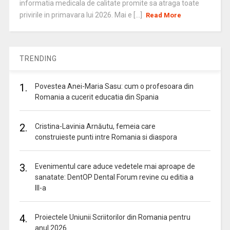
informatia medicala de calitate promite sa atraga toate
privirile in primavara lui 2026. Mai e [...]
Read More
TRENDING
1.
Povestea Anei-Maria Sasu: cum o profesoara din
Romania a cucerit educatia din Spania
2.
Cristina-Lavinia Arnăutu, femeia care
construieste punti intre Romania si diaspora
3.
Evenimentul care aduce vedetele mai aproape de
sanatate: DentOP Dental Forum revine cu editia a
III-a
4.
Proiectele Uniunii Scriitorilor din Romania pentru
anul 2026