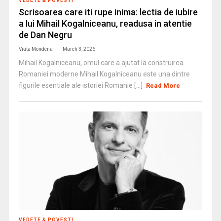
VEDETE & POVESTI
Scrisoarea care iti rupe inima: lectia de iubire
a lui Mihail Kogalniceanu, readusa in atentie
de Dan Negru
Viata Mondena
March 3, 2026
Mihail Kogalniceanu, omul care a ajutat la construirea
Romaniei moderne Mihail Kogalniceanu este una dintre
figurile esentiale ale istoriei Romanie [...]
Read More
VEDETE & POVESTI