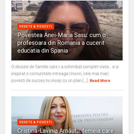
VEDETE & POVESTI
Povestea Anei-Maria Sasu: cum o
profesoara din Romania a cucerit
educatia din Spania
O decizie de familie care i-a schimbat complet viata… si a
inspirat o comunitate intreaga Uneori, cele mai mari
povesti de succes nu incep cu un plan [...]
Read More
VEDETE & POVESTI
Cristina-Lavinia Arnăutu, femeia care