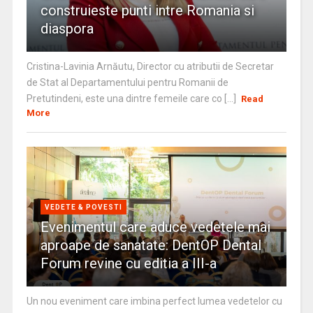
construieste punti intre Romania si
diaspora
Cristina-Lavinia Arnăutu, Director cu atributii de Secretar
de Stat al Departamentului pentru Romanii de
Pretutindeni, este una dintre femeile care co [...]
Read
More
VEDETE & POVESTI
Evenimentul care aduce vedetele mai
aproape de sanatate: DentOP Dental
Forum revine cu editia a III-a
Un nou eveniment care imbina perfect lumea vedetelor cu