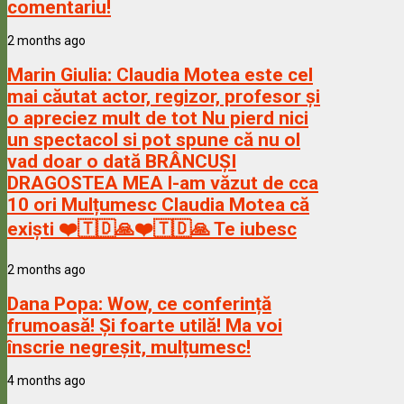
comentariu!
2 months ago
Marin Giulia:
Claudia Motea este cel
mai căutat actor, regizor, profesor și
o apreciez mult de tot Nu pierd nici
un spectacol si pot spune că nu ol
vad doar o dată BRÂNCUȘI
DRAGOSTEA MEA l-am văzut de cca
10 ori Mulțumesc Claudia Motea că
exiști ❤️🇹🇩🙏❤️🇹🇩🙏 Te iubesc
2 months ago
Dana Popa:
Wow, ce conferință
frumoasă! Și foarte utilă! Ma voi
înscrie negreșit, mulțumesc!
4 months ago