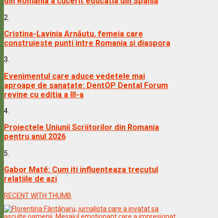
din Romania a cucerit educatia din Spania
2.
Cristina-Lavinia Arnăutu, femeia care
construieste punti intre Romania si diaspora
3.
Evenimentul care aduce vedetele mai
aproape de sanatate: DentOP Dental Forum
revine cu editia a III-a
4.
Proiectele Uniunii Scriitorilor din Romania
pentru anul 2026
5.
Gabor Maté: Cum iti influenteaza trecutul
relatiile de azi
RECENT WITH THUMB