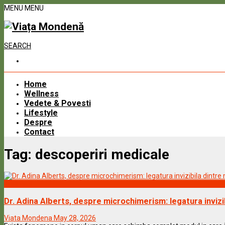
MENU
MENU
SEARCH
Home
Wellness
Vedete & Povesti
Lifestyle
Despre
Contact
Tag:
descoperiri medicale
Wellness
Dr. Adina Alberts, despre microchimerism: legatura invizi
Viata Mondena
May 28, 2026