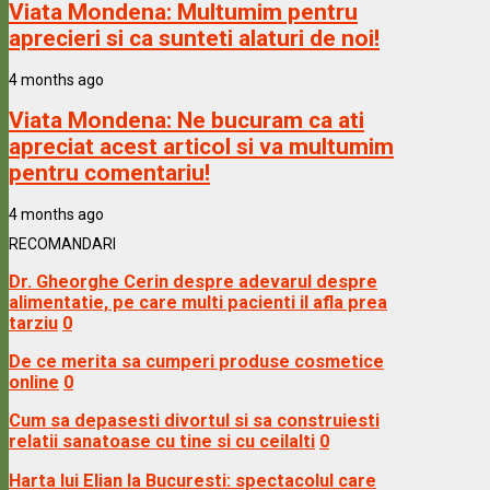
Viata Mondena:
Multumim pentru
aprecieri si ca sunteti alaturi de noi!
4 months ago
Viata Mondena:
Ne bucuram ca ati
apreciat acest articol si va multumim
pentru comentariu!
4 months ago
RECOMANDARI
Dr. Gheorghe Cerin despre adevarul despre
alimentatie, pe care multi pacienti il afla prea
tarziu
0
De ce merita sa cumperi produse cosmetice
online
0
Cum sa depasesti divortul si sa construiesti
relatii sanatoase cu tine si cu ceilalti
0
Harta lui Elian la Bucuresti: spectacolul care