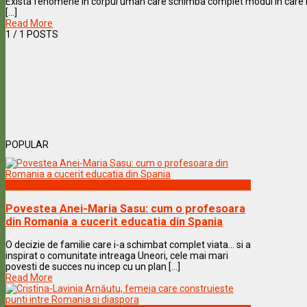
Exista fenomene in corpul uman care schimba complet modul in care i
[...]
Read More
1
/ 1 POSTS
POPULAR
Vedete & Povesti
Povestea Anei-Maria Sasu: cum o profesoara
din Romania a cucerit educatia din Spania
O decizie de familie care i-a schimbat complet viata… si a
inspirat o comunitate intreaga Uneori, cele mai mari
povesti de succes nu incep cu un plan [...]
Read More