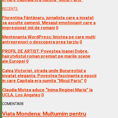
RECENTE
Florentina Fântânaru, jurnalista care a invatat
sa asculte oamenii. Mesajul emotionant care a
impresionat mii de romani
0
Mentenanta WordPress: linistea pe care multi
antreprenori o descopera prea tarziu
0
PROFIL DE ARTIST. Povestea Ioanei Dobre,
hairstylistul roman premiat pe marile scene
ale Europei
0
Calea Victoriei, strada unde Bucurestiul a
invatat eleganta. Povestea fascinanta a epocii
in care Capitala era numita “Micul Paris”
0
Claudia Motea aduce “Inima Reginei Maria” la
UCLA, Los Angeles
0
COMENTARII
Viata Mondena:
Multumim pentru