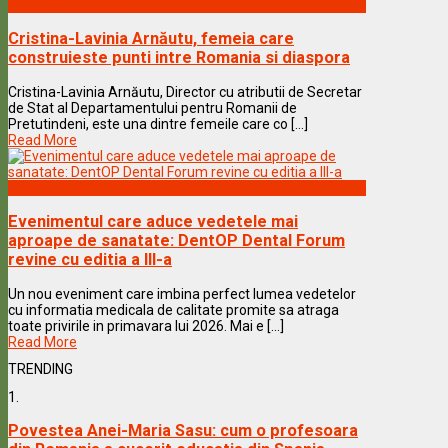
Vedete & Povesti
Cristina-Lavinia Arnăutu, femeia care
construieste punti intre Romania si diaspora
Cristina-Lavinia Arnăutu, Director cu atributii de Secretar
de Stat al Departamentului pentru Romanii de
Pretutindeni, este una dintre femeile care co [...]
Read More
Vedete & Povesti
Evenimentul care aduce vedetele mai
aproape de sanatate: DentOP Dental Forum
revine cu editia a III-a
Un nou eveniment care imbina perfect lumea vedetelor
cu informatia medicala de calitate promite sa atraga
toate privirile in primavara lui 2026. Mai e [...]
Read More
TRENDING
1.
Povestea Anei-Maria Sasu: cum o profesoara