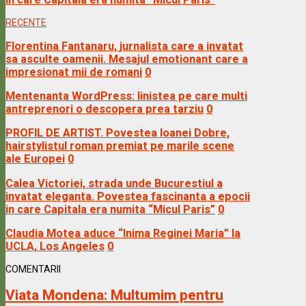
RECENTE
Florentina Fantanaru, jurnalista care a invatat
sa asculte oamenii. Mesajul emotionant care a
impresionat mii de romani
0
Mentenanta WordPress: linistea pe care multi
antreprenori o descopera prea tarziu
0
PROFIL DE ARTIST. Povestea Ioanei Dobre,
hairstylistul roman premiat pe marile scene
ale Europei
0
Calea Victoriei, strada unde Bucurestiul a
invatat eleganta. Povestea fascinanta a epocii
in care Capitala era numita “Micul Paris”
0
Claudia Motea aduce “Inima Reginei Maria” la
UCLA, Los Angeles
0
COMENTARII
Viata Mondena:
Multumim pentru