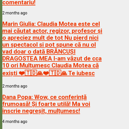
comentariu!
2 months ago
Marin Giulia:
Claudia Motea este cel
mai căutat actor, regizor, profesor și
o apreciez mult de tot Nu pierd nici
un spectacol si pot spune că nu ol
vad doar o dată BRÂNCUȘI
DRAGOSTEA MEA l-am văzut de cca
10 ori Mulțumesc Claudia Motea că
exiști ❤️🇹🇩🙏❤️🇹🇩🙏 Te iubesc
2 months ago
Dana Popa:
Wow, ce conferință
frumoasă! Și foarte utilă! Ma voi
înscrie negreșit, mulțumesc!
4 months ago