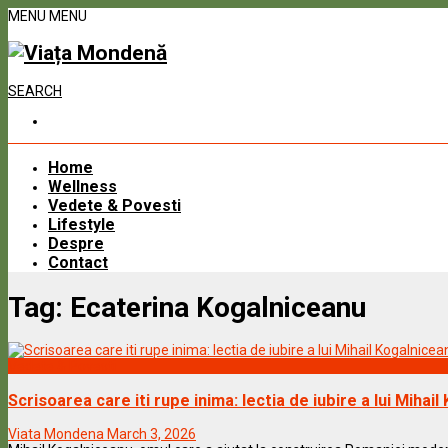
MENU
MENU
SEARCH
Home
Wellness
Vedete & Povesti
Lifestyle
Despre
Contact
Tag:
Ecaterina Kogalniceanu
Vedete & Povesti
Scrisoarea care iti rupe inima: lectia de iubire a lui Miha
Viata Mondena
March 3, 2026