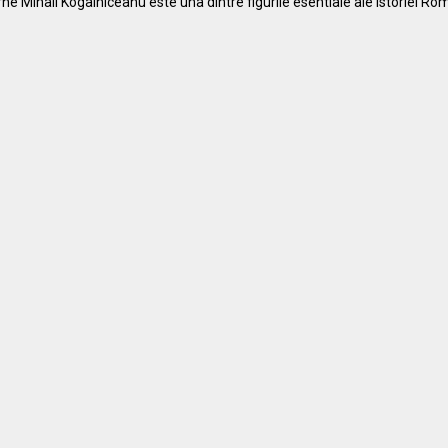
e Mihail Kogalniceanu este una dintre figurile esentiale ale istoriei Ro