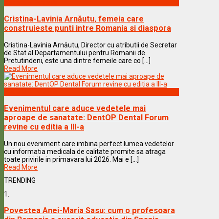
Vedete & Povesti
Cristina-Lavinia Arnăutu, femeia care
construieste punti intre Romania si diaspora
Cristina-Lavinia Arnăutu, Director cu atributii de Secretar
de Stat al Departamentului pentru Romanii de
Pretutindeni, este una dintre femeile care co [...]
Read More
Vedete & Povesti
Evenimentul care aduce vedetele mai
aproape de sanatate: DentOP Dental Forum
revine cu editia a III-a
Un nou eveniment care imbina perfect lumea vedetelor
cu informatia medicala de calitate promite sa atraga
toate privirile in primavara lui 2026. Mai e [...]
Read More
TRENDING
1.
Povestea Anei-Maria Sasu: cum o profesoara