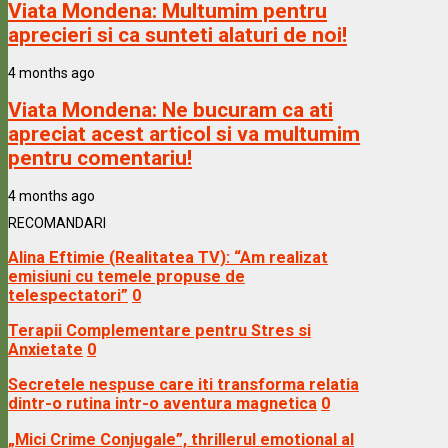
Viata Mondena:
Multumim pentru
aprecieri si ca sunteti alaturi de noi!
4 months ago
Viata Mondena:
Ne bucuram ca ati
apreciat acest articol si va multumim
pentru comentariu!
4 months ago
RECOMANDARI
Alina Eftimie (Realitatea TV): “Am realizat
emisiuni cu temele propuse de
telespectatori”
0
Terapii Complementare pentru Stres si
Anxietate
0
Secretele nespuse care iti transforma relatia
dintr-o rutina intr-o aventura magnetica
0
„Mici Crime Conjugale”, thrillerul emotional al