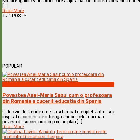
Mihail Kogalniceanu, omul care a ajutat la construirea Romaniei modern
[...]
Read More
1
/ 1 POSTS
POPULAR
Vedete & Povesti
Povestea Anei-Maria Sasu: cum o profesoara
din Romania a cucerit educatia din Spania
O decizie de familie care i-a schimbat complet viata… si a
inspirat o comunitate intreaga Uneori, cele mai mari
povesti de succes nu incep cu un plan [...]
Read More