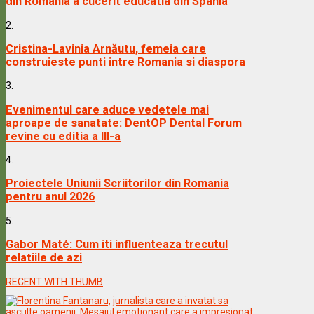
din Romania a cucerit educatia din Spania
2.
Cristina-Lavinia Arnăutu, femeia care
construieste punti intre Romania si diaspora
3.
Evenimentul care aduce vedetele mai
aproape de sanatate: DentOP Dental Forum
revine cu editia a III-a
4.
Proiectele Uniunii Scriitorilor din Romania
pentru anul 2026
5.
Gabor Maté: Cum iti influenteaza trecutul
relatiile de azi
RECENT WITH THUMB