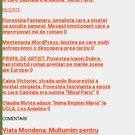
RECENTE
Florentina Fantanaru, jurnalista care a invatat
sa asculte oamenii. Mesajul emotionant care a
impresionat mii de romani
0
Mentenanta WordPress: linistea pe care multi
antreprenori o descopera prea tarziu
0
PROFIL DE ARTIST. Povestea Ioanei Dobre,
hairstylistul roman premiat pe marile scene
ale Europei
0
Calea Victoriei, strada unde Bucurestiul a
invatat eleganta. Povestea fascinanta a epocii
in care Capitala era numita “Micul Paris”
0
Claudia Motea aduce “Inima Reginei Maria” la
UCLA, Los Angeles
0
COMENTARII
Viata Mondena:
Multumim pentru