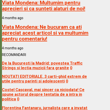
Viata Mondena:
Multumim pentru
aprecieri si ca sunteti alaturi de noi!
4 months ago
Viata Mondena:
Ne bucuram ca ati
apreciat acest articol si va multumim
pentru comentariu!
4 months ago
RECOMANDARI
De la Bucuresti la Madrid: povestea Traffic
Strings si lectia muzicii fara granite
0
NOUTATI EDITORIALE. 3 carti-ghid extrem de
utile pentru parinti si adolescenti
0
Costel Cașcaval, mai sincer ca niciodata! Ce
spune actorul despre tentatia de a intra in
politica
0
Florentina Fantanaru, jurnalista care a invatat