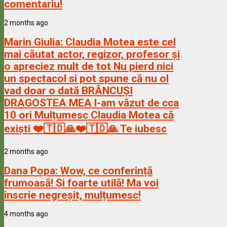
comentariu!
2 months ago
Marin Giulia:
Claudia Motea este cel
mai căutat actor, regizor, profesor și
o apreciez mult de tot Nu pierd nici
un spectacol si pot spune că nu ol
vad doar o dată BRÂNCUȘI
DRAGOSTEA MEA l-am văzut de cca
10 ori Mulțumesc Claudia Motea că
exiști ❤️🇹🇩🙏❤️🇹🇩🙏 Te iubesc
2 months ago
Dana Popa:
Wow, ce conferință
frumoasă! Și foarte utilă! Ma voi
înscrie negreșit, mulțumesc!
4 months ago