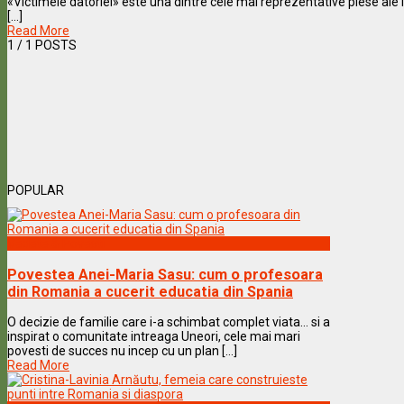
«Victimele datoriei» este una dintre cele mai reprezentative piese ale l
[...]
Read More
1
/ 1 POSTS
POPULAR
Vedete & Povesti
Povestea Anei-Maria Sasu: cum o profesoara
din Romania a cucerit educatia din Spania
O decizie de familie care i-a schimbat complet viata… si a
inspirat o comunitate intreaga Uneori, cele mai mari
povesti de succes nu incep cu un plan [...]
Read More