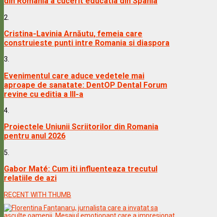
din Romania a cucerit educatia din Spania
2.
Cristina-Lavinia Arnăutu, femeia care
construieste punti intre Romania si diaspora
3.
Evenimentul care aduce vedetele mai
aproape de sanatate: DentOP Dental Forum
revine cu editia a III-a
4.
Proiectele Uniunii Scriitorilor din Romania
pentru anul 2026
5.
Gabor Maté: Cum iti influenteaza trecutul
relatiile de azi
RECENT WITH THUMB