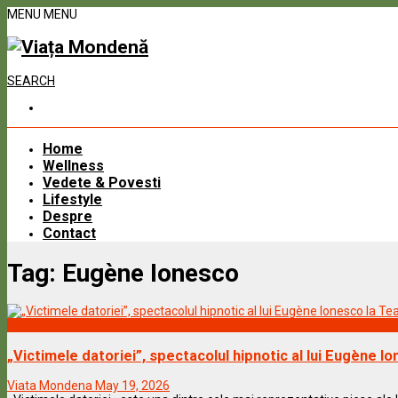
MENU
MENU
SEARCH
Home
Wellness
Vedete & Povesti
Lifestyle
Despre
Contact
Tag:
Eugène Ionesco
Lifestyle
„Victimele datoriei”, spectacolul hipnotic al lui Eugène Io
Viata Mondena
May 19, 2026