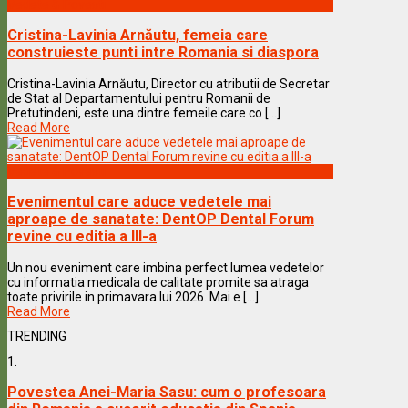
Vedete & Povesti
Cristina-Lavinia Arnăutu, femeia care
construieste punti intre Romania si diaspora
Cristina-Lavinia Arnăutu, Director cu atributii de Secretar
de Stat al Departamentului pentru Romanii de
Pretutindeni, este una dintre femeile care co [...]
Read More
Vedete & Povesti
Evenimentul care aduce vedetele mai
aproape de sanatate: DentOP Dental Forum
revine cu editia a III-a
Un nou eveniment care imbina perfect lumea vedetelor
cu informatia medicala de calitate promite sa atraga
toate privirile in primavara lui 2026. Mai e [...]
Read More
TRENDING
1.
Povestea Anei-Maria Sasu: cum o profesoara