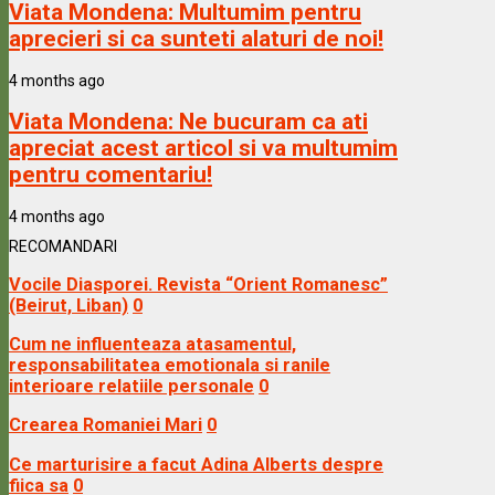
Viata Mondena:
Multumim pentru
aprecieri si ca sunteti alaturi de noi!
4 months ago
Viata Mondena:
Ne bucuram ca ati
apreciat acest articol si va multumim
pentru comentariu!
4 months ago
RECOMANDARI
Vocile Diasporei. Revista “Orient Romanesc”
(Beirut, Liban)
0
Cum ne influenteaza atasamentul,
responsabilitatea emotionala si ranile
interioare relatiile personale
0
Crearea Romaniei Mari
0
Ce marturisire a facut Adina Alberts despre
fiica sa
0