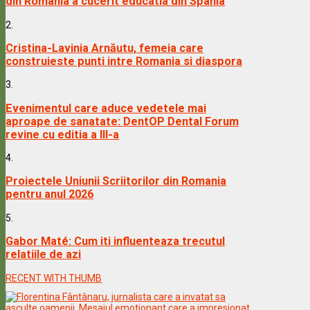
din Romania a cucerit educatia din Spania
2.
Cristina-Lavinia Arnăutu, femeia care
construieste punti intre Romania si diaspora
3.
Evenimentul care aduce vedetele mai
aproape de sanatate: DentOP Dental Forum
revine cu editia a III-a
4.
Proiectele Uniunii Scriitorilor din Romania
pentru anul 2026
5.
Gabor Maté: Cum iti influenteaza trecutul
relatiile de azi
RECENT WITH THUMB