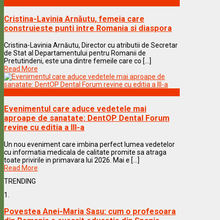
Vedete & Povesti
Cristina-Lavinia Arnăutu, femeia care
construieste punti intre Romania si diaspora
Cristina-Lavinia Arnăutu, Director cu atributii de Secretar
de Stat al Departamentului pentru Romanii de
Pretutindeni, este una dintre femeile care co [...]
Read More
Vedete & Povesti
Evenimentul care aduce vedetele mai
aproape de sanatate: DentOP Dental Forum
revine cu editia a III-a
Un nou eveniment care imbina perfect lumea vedetelor
cu informatia medicala de calitate promite sa atraga
toate privirile in primavara lui 2026. Mai e [...]
Read More
TRENDING
1.
Povestea Anei-Maria Sasu: cum o profesoara