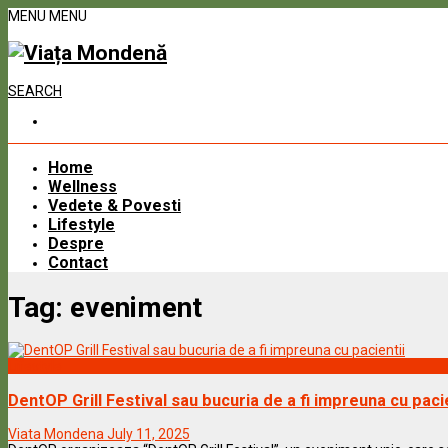
MENU
MENU
SEARCH
Home
Wellness
Vedete & Povesti
Lifestyle
Despre
Contact
Tag:
eveniment
Lifestyle
DentOP Grill Festival sau bucuria de a fi impreuna cu paci
Viata Mondena
July 11, 2025