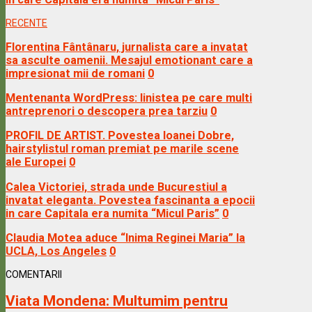
RECENTE
Florentina Fântânaru, jurnalista care a invatat
sa asculte oamenii. Mesajul emotionant care a
impresionat mii de romani
0
Mentenanta WordPress: linistea pe care multi
antreprenori o descopera prea tarziu
0
PROFIL DE ARTIST. Povestea Ioanei Dobre,
hairstylistul roman premiat pe marile scene
ale Europei
0
Calea Victoriei, strada unde Bucurestiul a
invatat eleganta. Povestea fascinanta a epocii
in care Capitala era numita “Micul Paris”
0
Claudia Motea aduce “Inima Reginei Maria” la
UCLA, Los Angeles
0
COMENTARII
Viata Mondena:
Multumim pentru