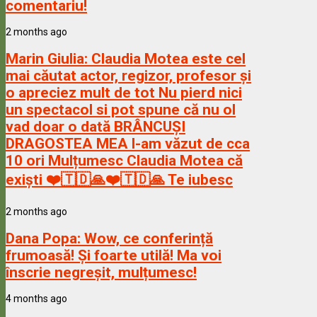
comentariu!
2 months ago
Marin Giulia:
Claudia Motea este cel
mai căutat actor, regizor, profesor și
o apreciez mult de tot Nu pierd nici
un spectacol si pot spune că nu ol
vad doar o dată BRÂNCUȘI
DRAGOSTEA MEA l-am văzut de cca
10 ori Mulțumesc Claudia Motea că
exiști ❤️🇹🇩🙏❤️🇹🇩🙏 Te iubesc
2 months ago
Dana Popa:
Wow, ce conferință
frumoasă! Și foarte utilă! Ma voi
înscrie negreșit, mulțumesc!
4 months ago