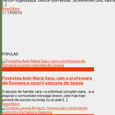
DentOP organizeaza “DentOP Grill Festival”, un eveniment unic, care se i
[...]
Read More
1
/ 1 POSTS
POPULAR
Vedete & Povesti
Povestea Anei-Maria Sasu: cum o profesoara
din Romania a cucerit educatia din Spania
O decizie de familie care i-a schimbat complet viata… si a
inspirat o comunitate intreaga Uneori, cele mai mari
povesti de succes nu incep cu un plan [...]
Read More