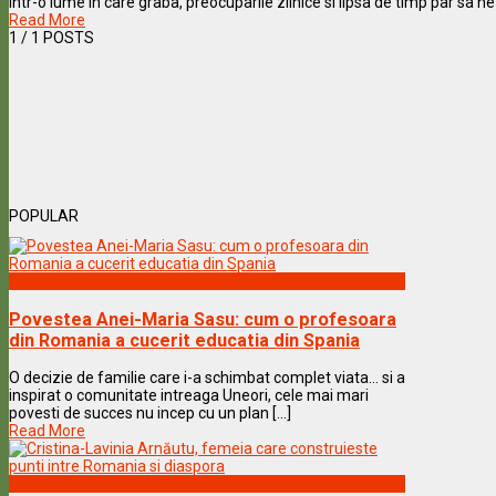
Intr-o lume in care graba, preocuparile zilnice si lipsa de timp par sa ne 
Read More
1
/ 1 POSTS
POPULAR
Vedete & Povesti
Povestea Anei-Maria Sasu: cum o profesoara
din Romania a cucerit educatia din Spania
O decizie de familie care i-a schimbat complet viata… si a
inspirat o comunitate intreaga Uneori, cele mai mari
povesti de succes nu incep cu un plan [...]
Read More
Vedete & Povesti