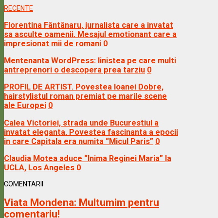
RECENTE
Florentina Fântânaru, jurnalista care a invatat
sa asculte oamenii. Mesajul emotionant care a
impresionat mii de romani
0
Mentenanta WordPress: linistea pe care multi
antreprenori o descopera prea tarziu
0
PROFIL DE ARTIST. Povestea Ioanei Dobre,
hairstylistul roman premiat pe marile scene
ale Europei
0
Calea Victoriei, strada unde Bucurestiul a
invatat eleganta. Povestea fascinanta a epocii
in care Capitala era numita “Micul Paris”
0
Claudia Motea aduce “Inima Reginei Maria” la
UCLA, Los Angeles
0
COMENTARII
Viata Mondena:
Multumim pentru
comentariu!