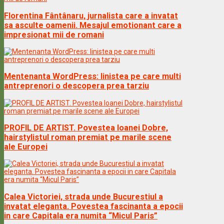
Florentina Fântânaru, jurnalista care a invatat
sa asculte oamenii. Mesajul emotionant care a
impresionat mii de romani
Mentenanta WordPress: linistea pe care multi
antreprenori o descopera prea tarziu
PROFIL DE ARTIST. Povestea Ioanei Dobre,
hairstylistul roman premiat pe marile scene
ale Europei
Calea Victoriei, strada unde Bucurestiul a
invatat eleganta. Povestea fascinanta a epocii
in care Capitala era numita “Micul Paris”