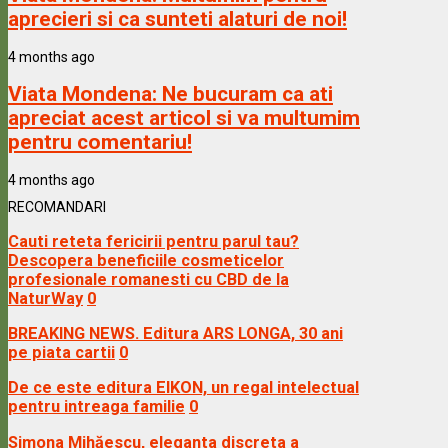
aprecieri si ca sunteti alaturi de noi!
4 months ago
Viata Mondena:
Ne bucuram ca ati
apreciat acest articol si va multumim
pentru comentariu!
4 months ago
RECOMANDARI
Cauti reteta fericirii pentru parul tau?
Descopera beneficiile cosmeticelor
profesionale romanesti cu CBD de la
NaturWay
0
BREAKING NEWS. Editura ARS LONGA, 30 ani
pe piata cartii
0
De ce este editura EIKON, un regal intelectual
pentru intreaga familie
0
Simona Mihăescu, eleganta discreta a