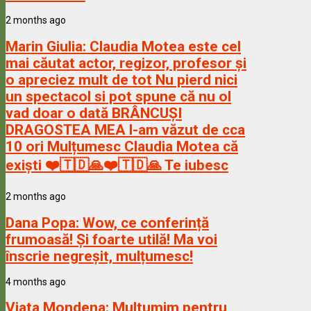
2 months ago
Marin Giulia:
Claudia Motea este cel
mai căutat actor, regizor, profesor și
o apreciez mult de tot Nu pierd nici
un spectacol si pot spune că nu ol
vad doar o dată BRÂNCUȘI
DRAGOSTEA MEA l-am văzut de cca
10 ori Mulțumesc Claudia Motea că
exiști ❤️🇹🇩🙏❤️🇹🇩🙏 Te iubesc
2 months ago
Dana Popa:
Wow, ce conferință
frumoasă! Și foarte utilă! Ma voi
înscrie negreșit, mulțumesc!
4 months ago
Viata Mondena:
Multumim pentru