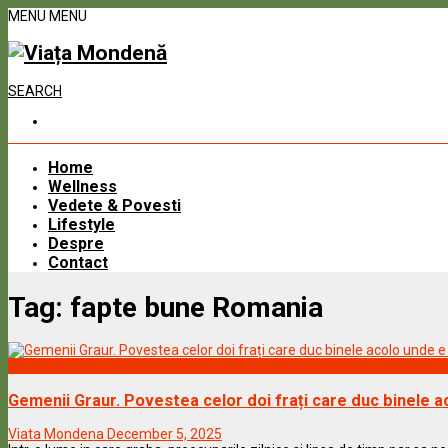
MENU
MENU
SEARCH
Home
Wellness
Vedete & Povesti
Lifestyle
Despre
Contact
Tag:
fapte bune Romania
Lifestyle
Gemenii Graur. Povestea celor doi frați care duc binele 
Viata Mondena
December 5, 2025