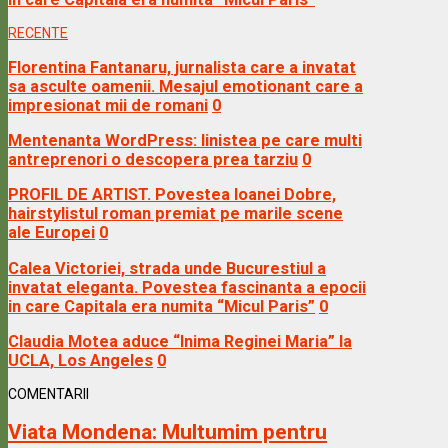
RECENTE
Florentina Fantanaru, jurnalista care a invatat
sa asculte oamenii. Mesajul emotionant care a
impresionat mii de romani
0
Mentenanta WordPress: linistea pe care multi
antreprenori o descopera prea tarziu
0
PROFIL DE ARTIST. Povestea Ioanei Dobre,
hairstylistul roman premiat pe marile scene
ale Europei
0
Calea Victoriei, strada unde Bucurestiul a
invatat eleganta. Povestea fascinanta a epocii
in care Capitala era numita “Micul Paris”
0
Claudia Motea aduce “Inima Reginei Maria” la
UCLA, Los Angeles
0
COMENTARII
Viata Mondena:
Multumim pentru