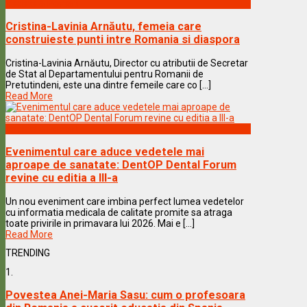
Vedete & Povesti
Cristina-Lavinia Arnăutu, femeia care
construieste punti intre Romania si diaspora
Cristina-Lavinia Arnăutu, Director cu atributii de Secretar
de Stat al Departamentului pentru Romanii de
Pretutindeni, este una dintre femeile care co [...]
Read More
Vedete & Povesti
Evenimentul care aduce vedetele mai
aproape de sanatate: DentOP Dental Forum
revine cu editia a III-a
Un nou eveniment care imbina perfect lumea vedetelor
cu informatia medicala de calitate promite sa atraga
toate privirile in primavara lui 2026. Mai e [...]
Read More
TRENDING
1.
Povestea Anei-Maria Sasu: cum o profesoara