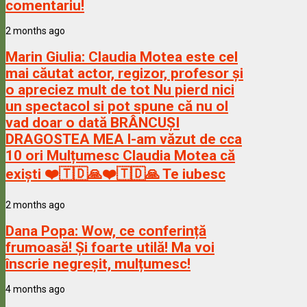
comentariu!
2 months ago
Marin Giulia:
Claudia Motea este cel
mai căutat actor, regizor, profesor și
o apreciez mult de tot Nu pierd nici
un spectacol si pot spune că nu ol
vad doar o dată BRÂNCUȘI
DRAGOSTEA MEA l-am văzut de cca
10 ori Mulțumesc Claudia Motea că
exiști ❤️🇹🇩🙏❤️🇹🇩🙏 Te iubesc
2 months ago
Dana Popa:
Wow, ce conferință
frumoasă! Și foarte utilă! Ma voi
înscrie negreșit, mulțumesc!
4 months ago