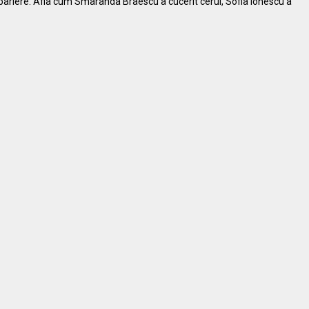
bariere. Afla cum Smaranda Braescu a cucerit cerul, Sofia Ionescu a