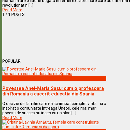
Romania are o istorie bogata in femei extraordinare care au daramat 
revolutionat n [...]
Read More
1
/ 1 POSTS
POPULAR
Vedete & Povesti
Povestea Anei-Maria Sasu: cum o profesoara
din Romania a cucerit educatia din Spania
O decizie de familie care i-a schimbat complet viata… si a
inspirat o comunitate intreaga Uneori, cele mai mari
povesti de succes nu incep cu un plan [...]
Read More