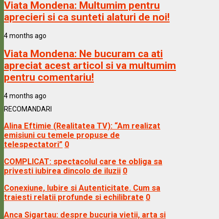
Viata Mondena:
Multumim pentru
aprecieri si ca sunteti alaturi de noi!
4 months ago
Viata Mondena:
Ne bucuram ca ati
apreciat acest articol si va multumim
pentru comentariu!
4 months ago
RECOMANDARI
Alina Eftimie (Realitatea TV): “Am realizat
emisiuni cu temele propuse de
telespectatori”
0
COMPLICAT: spectacolul care te obliga sa
privesti iubirea dincolo de iluzii
0
Conexiune, Iubire si Autenticitate. Cum sa
traiesti relatii profunde si echilibrate
0
Anca Sigartau: despre bucuria vietii, arta si