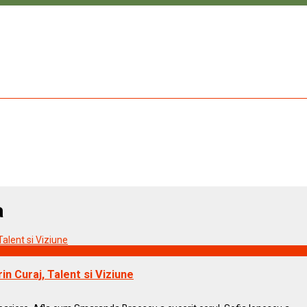
a
 Curaj, Talent si Viziune