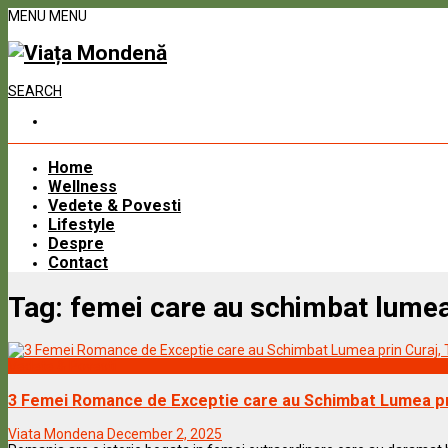
MENU
MENU
SEARCH
Home
Wellness
Vedete & Povesti
Lifestyle
Despre
Contact
Tag:
femei care au schimbat lume
Vedete & Povesti
3 Femei Romance de Exceptie care au Schimbat Lumea prin
Viata Mondena
December 2, 2025