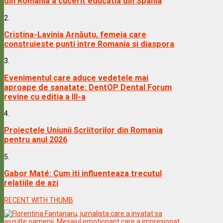
din Romania a cucerit educatia din Spania
2.
Cristina-Lavinia Arnăutu, femeia care
construieste punti intre Romania si diaspora
3.
Evenimentul care aduce vedetele mai
aproape de sanatate: DentOP Dental Forum
revine cu editia a III-a
4.
Proiectele Uniunii Scriitorilor din Romania
pentru anul 2026
5.
Gabor Maté: Cum iti influenteaza trecutul
relatiile de azi
RECENT WITH THUMB