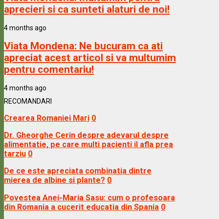
aprecieri si ca sunteti alaturi de noi!
4 months ago
Viata Mondena:
Ne bucuram ca ati
apreciat acest articol si va multumim
pentru comentariu!
4 months ago
RECOMANDARI
Crearea Romaniei Mari
0
Dr. Gheorghe Cerin despre adevarul despre
alimentatie, pe care multi pacienti il afla prea
tarziu
0
De ce este apreciata combinatia dintre
mierea de albine si plante?
0
Povestea Anei-Maria Sasu: cum o profesoara
din Romania a cucerit educatia din Spania
0