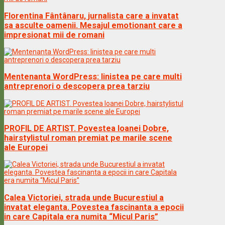
Florentina Fântânaru, jurnalista care a invatat
sa asculte oamenii. Mesajul emotionant care a
impresionat mii de romani
Mentenanta WordPress: linistea pe care multi
antreprenori o descopera prea tarziu
PROFIL DE ARTIST. Povestea Ioanei Dobre,
hairstylistul roman premiat pe marile scene
ale Europei
Calea Victoriei, strada unde Bucurestiul a
invatat eleganta. Povestea fascinanta a epocii
in care Capitala era numita “Micul Paris”