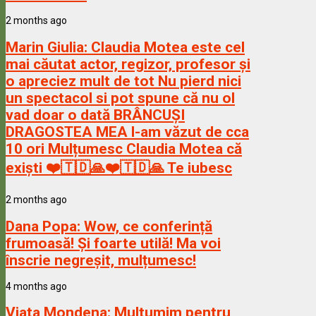
2 months ago
Marin Giulia:
Claudia Motea este cel
mai căutat actor, regizor, profesor și
o apreciez mult de tot Nu pierd nici
un spectacol si pot spune că nu ol
vad doar o dată BRÂNCUȘI
DRAGOSTEA MEA l-am văzut de cca
10 ori Mulțumesc Claudia Motea că
exiști ❤️🇹🇩🙏❤️🇹🇩🙏 Te iubesc
2 months ago
Dana Popa:
Wow, ce conferință
frumoasă! Și foarte utilă! Ma voi
înscrie negreșit, mulțumesc!
4 months ago
Viata Mondena:
Multumim pentru