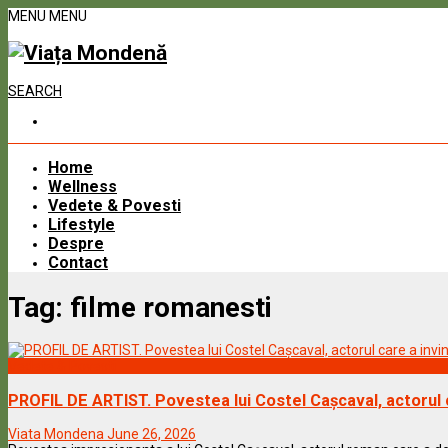
MENU
MENU
SEARCH
Home
Wellness
Vedete & Povesti
Lifestyle
Despre
Contact
Tag:
filme romanesti
Vedete & Povesti
PROFIL DE ARTIST. Povestea lui Costel Cașcaval, actorul c
Viata Mondena
June 26, 2026