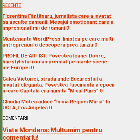
RECENTE
Florentina Fântânaru, jurnalista care a invatat
sa asculte oamenii. Mesajul emotionant care a
impresionat mii de romani
0
Mentenanta WordPress: linistea pe care multi
antreprenori o descopera prea tarziu
0
PROFIL DE ARTIST. Povestea Ioanei Dobre,
hairstylistul roman premiat pe marile scene
ale Europei
0
Calea Victoriei, strada unde Bucurestiul a
invatat eleganta. Povestea fascinanta a epocii
in care Capitala era numita “Micul Paris”
0
Claudia Motea aduce “Inima Reginei Maria” la
UCLA, Los Angeles
0
COMENTARII
Viata Mondena:
Multumim pentru
comentariu!