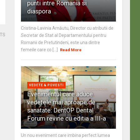
punti intre Romania si
diaspora
Cristina-Lavinia Arnăutu, Director cu atributii de
STS
Secretar de Stat al Departamentului pentru
Romanii de Pretutindeni, este una dintre
femeile care co [...]
Read More
VEDETE & POVESTI
Evenimentul care aduce
vedetele mai aproape de
sanatate: DentOP Dental
Forum revine cu editia a III-a
Un nou eveniment care imbina perfect lumea