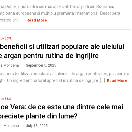
na Dobre, unul dintre cei mai apreciati hairstylisti din Romania,
pioana europeana si multiplu premiata international. Descopera
estea arti [...]
Read More
LLNESS
beneficii si utilizari populare ale uleiului
 argan pentru rutina de ingrijire
ta Mondena
September 5, 2025
copera 5 utilizari populare ale uleiului de argan pentru ten, par, corp si
hii. Un ingredient natural apreciat in rutina de ingrijire. [...]
Read More
LLNESS
loe Vera: de ce este una dintre cele mai
preciate plante din lume?
ta Mondena
July 18, 2025