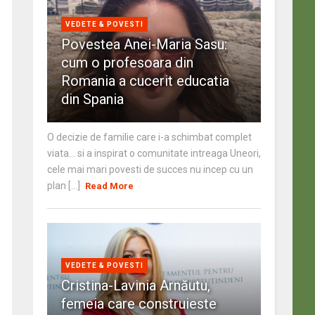
VEDETE & POVESTI
Povestea Anei-Maria Sasu:
cum o profesoara din
Romania a cucerit educatia
din Spania
O decizie de familie care i-a schimbat complet
viata… si a inspirat o comunitate intreaga Uneori,
cele mai mari povesti de succes nu incep cu un
plan [...]
Read More
VEDETE & POVESTI
Cristina-Lavinia Arnăutu,
femeia care construieste