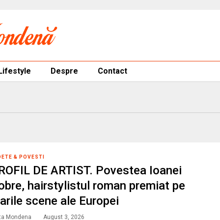
Lifestyle
Despre
Contact
DETE & POVESTI
ROFIL DE ARTIST. Povestea Ioanei
obre, hairstylistul roman premiat pe
arile scene ale Europei
ta Mondena
August 3, 2026