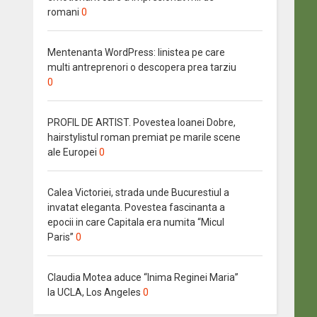
romani
0
Mentenanta WordPress: linistea pe care
multi antreprenori o descopera prea tarziu
0
PROFIL DE ARTIST. Povestea Ioanei Dobre,
hairstylistul roman premiat pe marile scene
ale Europei
0
Calea Victoriei, strada unde Bucurestiul a
invatat eleganta. Povestea fascinanta a
epocii in care Capitala era numita “Micul
Paris”
0
Claudia Motea aduce “Inima Reginei Maria”
la UCLA, Los Angeles
0