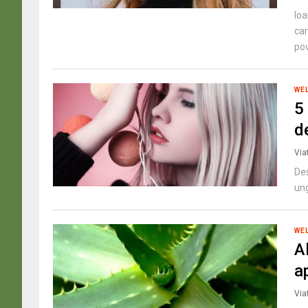
Ioa
cam
pov
WE
5 
de
Via
Des
ung
WE
A
a
Via