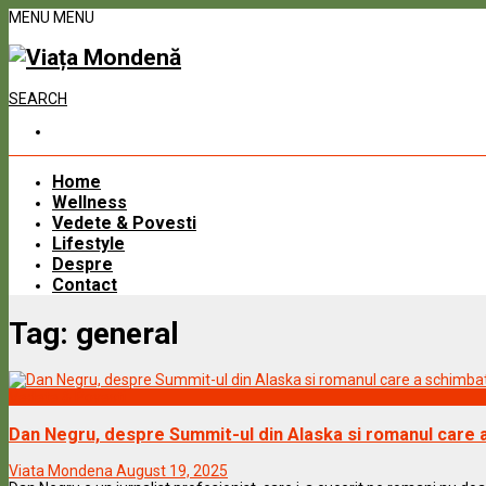
MENU
MENU
SEARCH
Home
Wellness
Vedete & Povesti
Lifestyle
Despre
Contact
Tag:
general
Vedete & Povesti
Dan Negru, despre Summit-ul din Alaska si romanul care a
Viata Mondena
August 19, 2025