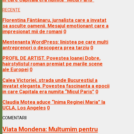
RECENTE
Florentina Fântânaru, jurnalista care a invatat
sa asculte oamenii. Mesajul emotionant care a
impresionat mii de romani
0
Mentenanta WordPress: linistea pe care multi
antreprenori o descopera prea tarziu
0
PROFIL DE ARTIST. Povestea Ioanei Dobre,
hairstylistul roman premiat pe marile scene
ale Europei
0
Calea Victoriei, strada unde Bucurestiul a
invatat eleganta. Povestea fascinanta a epocii
in care Capitala era numita “Micul Paris”
0
Claudia Motea aduce “Inima Reginei Maria” la
UCLA, Los Angeles
0
COMENTARII
Viata Mondena:
Multumim pentru