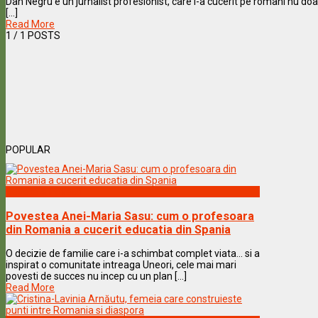
Dan Negru e un jurnalist profesionist, care i-a cucerit pe romani nu doa
[...]
Read More
1
/ 1 POSTS
POPULAR
Vedete & Povesti
Povestea Anei-Maria Sasu: cum o profesoara
din Romania a cucerit educatia din Spania
O decizie de familie care i-a schimbat complet viata… si a
inspirat o comunitate intreaga Uneori, cele mai mari
povesti de succes nu incep cu un plan [...]
Read More