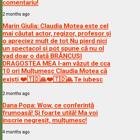
comentariu!
2 months ago
Marin Giulia:
Claudia Motea este cel
mai căutat actor, regizor, profesor și
o apreciez mult de tot Nu pierd nici
un spectacol si pot spune că nu ol
vad doar o dată BRÂNCUȘI
DRAGOSTEA MEA l-am văzut de cca
10 ori Mulțumesc Claudia Motea că
exiști ❤️🇹🇩🙏❤️🇹🇩🙏 Te iubesc
2 months ago
Dana Popa:
Wow, ce conferință
frumoasă! Și foarte utilă! Ma voi
înscrie negreșit, mulțumesc!
4 months ago