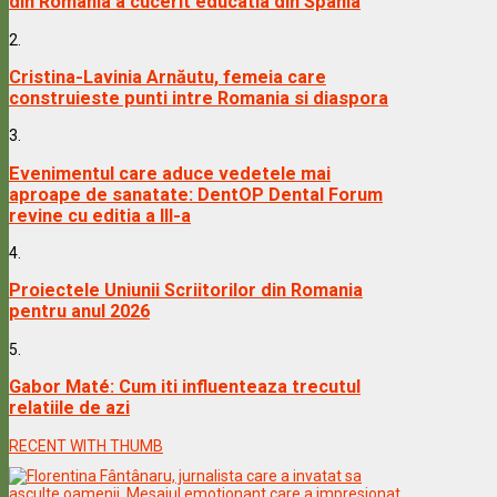
din Romania a cucerit educatia din Spania
2.
Cristina-Lavinia Arnăutu, femeia care
construieste punti intre Romania si diaspora
3.
Evenimentul care aduce vedetele mai
aproape de sanatate: DentOP Dental Forum
revine cu editia a III-a
4.
Proiectele Uniunii Scriitorilor din Romania
pentru anul 2026
5.
Gabor Maté: Cum iti influenteaza trecutul
relatiile de azi
RECENT WITH THUMB