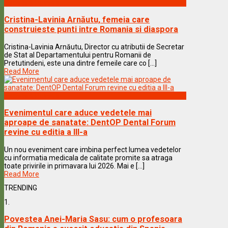
Vedete & Povesti
Cristina-Lavinia Arnăutu, femeia care
construieste punti intre Romania si diaspora
Cristina-Lavinia Arnăutu, Director cu atributii de Secretar
de Stat al Departamentului pentru Romanii de
Pretutindeni, este una dintre femeile care co [...]
Read More
Vedete & Povesti
Evenimentul care aduce vedetele mai
aproape de sanatate: DentOP Dental Forum
revine cu editia a III-a
Un nou eveniment care imbina perfect lumea vedetelor
cu informatia medicala de calitate promite sa atraga
toate privirile in primavara lui 2026. Mai e [...]
Read More
TRENDING
1.
Povestea Anei-Maria Sasu: cum o profesoara