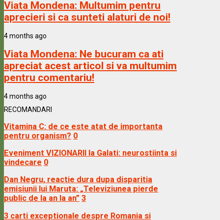
Viata Mondena:
Multumim pentru
aprecieri si ca sunteti alaturi de noi!
4 months ago
Viata Mondena:
Ne bucuram ca ati
apreciat acest articol si va multumim
pentru comentariu!
4 months ago
RECOMANDARI
Vitamina C: de ce este atat de importanta
pentru organism?
0
Eveniment VIZIONARII la Galati: neurostiinta si
vindecare
0
Dan Negru, reactie dura dupa disparitia
emisiunii lui Maruta: „Televiziunea pierde
public de la an la an”
3
3 carti exceptionale despre Romania si