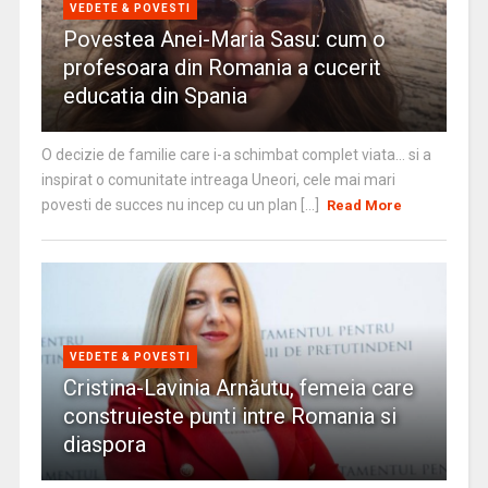
VEDETE & POVESTI
Povestea Anei-Maria Sasu: cum o
profesoara din Romania a cucerit
educatia din Spania
O decizie de familie care i-a schimbat complet viata… si a
inspirat o comunitate intreaga Uneori, cele mai mari
povesti de succes nu incep cu un plan [...]
Read More
VEDETE & POVESTI
Cristina-Lavinia Arnăutu, femeia care
construieste punti intre Romania si
diaspora