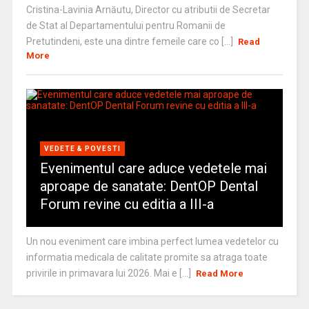
Cristina-Lavinia Arnăutu, Director cu atributii de Secretar
de Stat al Departamentului pentru Romanii de
Pretutindeni, este una dintre femeile care co [...]
Read
More
VEDETE & POVESTI
Evenimentul care aduce vedetele mai
aproape de sanatate: DentOP Dental
Forum revine cu editia a III-a
Un nou eveniment care imbina perfect lumea vedetelor cu
informatia medicala de calitate promite sa atraga toate
privirile in primavara lui 2026. Mai e [...]
Read More