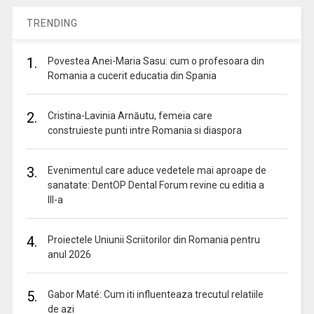
TRENDING
1.
Povestea Anei-Maria Sasu: cum o profesoara din
Romania a cucerit educatia din Spania
2.
Cristina-Lavinia Arnăutu, femeia care
construieste punti intre Romania si diaspora
3.
Evenimentul care aduce vedetele mai aproape de
sanatate: DentOP Dental Forum revine cu editia a
III-a
4.
Proiectele Uniunii Scriitorilor din Romania pentru
anul 2026
5.
Gabor Maté: Cum iti influenteaza trecutul relatiile
de azi