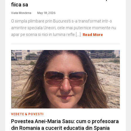
fiica sa
Viata Mondena
May 18, 2026
O simpla plimbare prin Bucuresti s-a transformat intr-o
amintire speciala Uneori, cele mai puternice momente nu
apar pe scena si nici in lumina refle [...]
Read More
VEDETE & POVESTI
Povestea Anei-Maria Sasu: cum o profesoara
din Romania a cucerit educatia din Spania