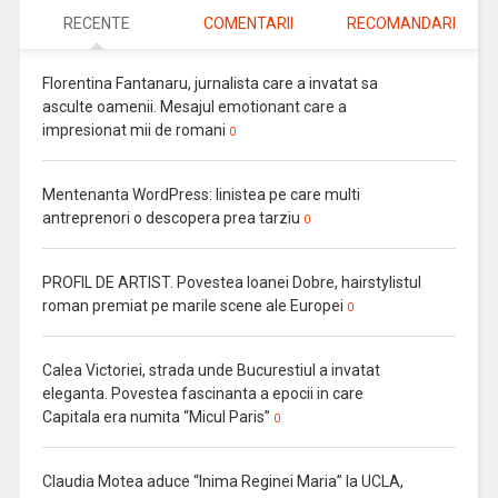
RECENTE
COMENTARII
RECOMANDARI
Florentina Fantanaru, jurnalista care a invatat sa
asculte oamenii. Mesajul emotionant care a
impresionat mii de romani
0
Mentenanta WordPress: linistea pe care multi
antreprenori o descopera prea tarziu
0
PROFIL DE ARTIST. Povestea Ioanei Dobre, hairstylistul
roman premiat pe marile scene ale Europei
0
Calea Victoriei, strada unde Bucurestiul a invatat
eleganta. Povestea fascinanta a epocii in care
Capitala era numita “Micul Paris”
0
Claudia Motea aduce “Inima Reginei Maria” la UCLA,