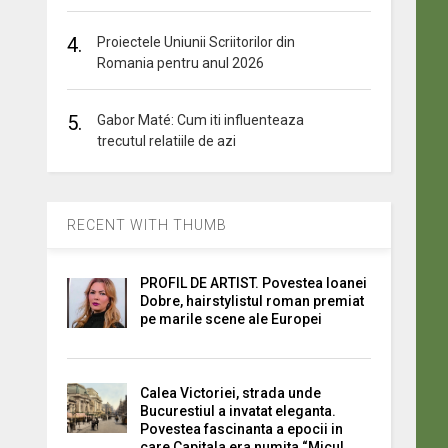
4.
Proiectele Uniunii Scriitorilor din
Romania pentru anul 2026
5.
Gabor Maté: Cum iti influenteaza
trecutul relatiile de azi
RECENT WITH THUMB
PROFIL DE ARTIST. Povestea Ioanei
Dobre, hairstylistul roman premiat
pe marile scene ale Europei
Calea Victoriei, strada unde
Bucurestiul a invatat eleganta.
Povestea fascinanta a epocii in
care Capitala era numita “Micul