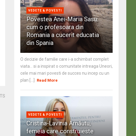
VEDETE & POVESTI
Povestea Anei-Maria Sasu:
cum o profesoara din
Romania a cucerit educatia
din Spania
O decizie de familie care i-a schimbat complet
viata… si a inspirat o comunitate intreaga Uneori,
cele mai mari povesti de succes nu incep cu un
plan [...]
Read More
STS
VEDETE & POVESTI
Cristina-Lavinia Arnăutu,
femeia care construieste