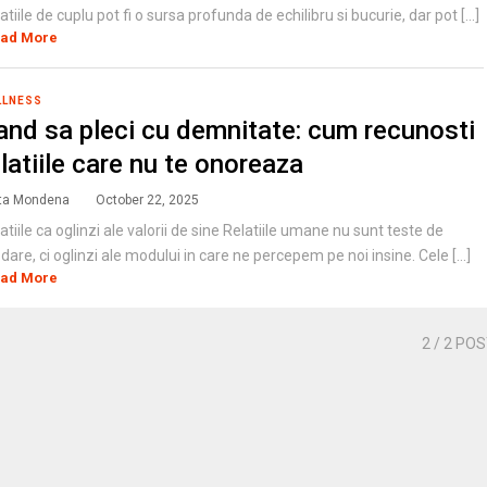
atiile de cuplu pot fi o sursa profunda de echilibru si bucurie, dar pot [...]
ad More
LLNESS
and sa pleci cu demnitate: cum recunosti
elatiile care nu te onoreaza
ta Mondena
October 22, 2025
atiile ca oglinzi ale valorii de sine Relatiile umane nu sunt teste de
dare, ci oglinzi ale modului in care ne percepem pe noi insine. Cele [...]
ad More
2
/ 2 PO