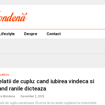
Lifestyle
Despre
Contact
LLNESS
elatii de cuplu: cand iubirea vindeca si
and ranile dicteaza
ta Mondena
December 2, 2025
atii de cuplu sanatoase: Drumul de la ranile copilariei la maturitate