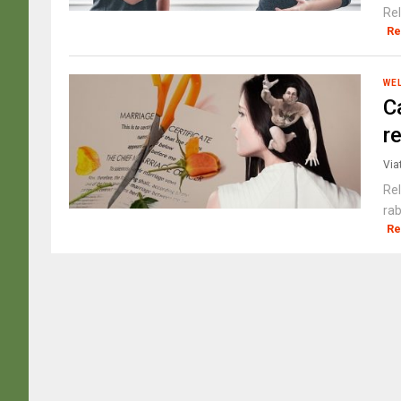
Rel
Re
WE
C
r
Via
Rel
rab
Re