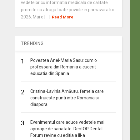
vedetelor cu informatia medicala de calitate
promite sa atraga toate privirile in primavara lui
2026. Mai e [...]
Read More
TRENDING
1.
Povestea Anei-Maria Sasu: cum o
profesoara din Romania a cucerit
educatia din Spania
2.
Cristina-Lavinia Arnăutu, femeia care
construieste punti intre Romania si
diaspora
3.
Evenimentul care aduce vedetele mai
aproape de sanatate: DentOP Dental
Forum revine cu editia a III-a