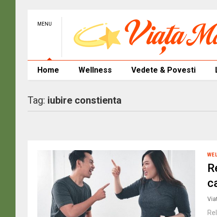
MENU
Home
Wellness
Vedete & Povesti
Tag:
iubire constienta
WE
R
c
Via
Rel