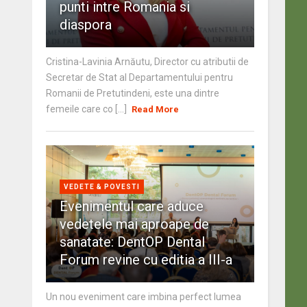
punti intre Romania si
diaspora
Cristina-Lavinia Arnăutu, Director cu atributii de
Secretar de Stat al Departamentului pentru
Romanii de Pretutindeni, este una dintre
femeile care co [...]
Read More
VEDETE & POVESTI
Evenimentul care aduce
vedetele mai aproape de
sanatate: DentOP Dental
Forum revine cu editia a III-a
Un nou eveniment care imbina perfect lumea