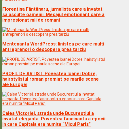
Florentina Fântânaru, jurnalista care a invatat
sa asculte oamenii. Mesajul emotionant care a
impresionat mii de romani
Mentenanta WordPress: linistea pe care multi
antreprenori o descopera prea tarziu
PROFIL DE ARTIST. Povestea Ioanei Dobre,
hairstylistul roman premiat pe marile scene
ale Europei
Calea Victoriei, strada unde Bucurestiul a
invatat eleganta. Povestea fascinanta a epocii
in care Capitala era numita “Micul Paris”