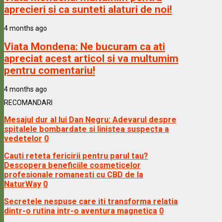
aprecieri si ca sunteti alaturi de noi!
4 months ago
Viata Mondena:
Ne bucuram ca ati
apreciat acest articol si va multumim
pentru comentariu!
4 months ago
RECOMANDARI
Mesajul dur al lui Dan Negru: Adevarul despre
spitalele bombardate si linistea suspecta a
vedetelor
0
Cauti reteta fericirii pentru parul tau?
Descopera beneficiile cosmeticelor
profesionale romanesti cu CBD de la
NaturWay
0
Secretele nespuse care iti transforma relatia
dintr-o rutina intr-o aventura magnetica
0