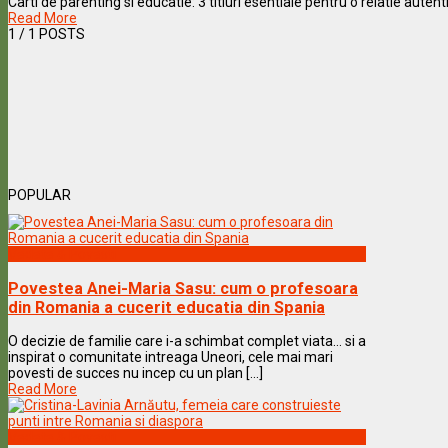
Carti de parenting si educatie: 3 titluri esentiale pentru o relatie autent
Read More
1
/ 1 POSTS
POPULAR
Vedete & Povesti
Povestea Anei-Maria Sasu: cum o profesoara
din Romania a cucerit educatia din Spania
O decizie de familie care i-a schimbat complet viata… si a
inspirat o comunitate intreaga Uneori, cele mai mari
povesti de succes nu incep cu un plan [...]
Read More
Vedete & Povesti