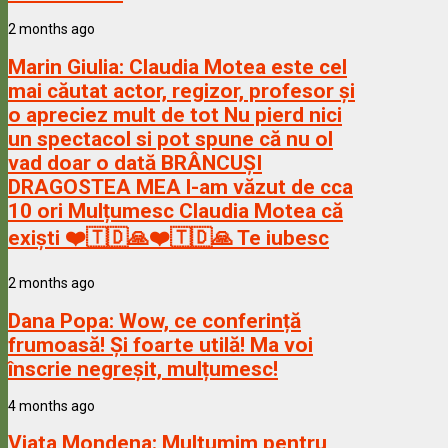
2 months ago
Marin Giulia:
Claudia Motea este cel
mai căutat actor, regizor, profesor și
o apreciez mult de tot Nu pierd nici
un spectacol si pot spune că nu ol
vad doar o dată BRÂNCUȘI
DRAGOSTEA MEA l-am văzut de cca
10 ori Mulțumesc Claudia Motea că
exiști ❤️🇹🇩🙏❤️🇹🇩🙏 Te iubesc
2 months ago
Dana Popa:
Wow, ce conferință
frumoasă! Și foarte utilă! Ma voi
înscrie negreșit, mulțumesc!
4 months ago
Viata Mondena:
Multumim pentru