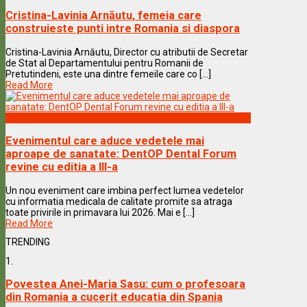
Cristina-Lavinia Arnăutu, femeia care
construieste punti intre Romania si diaspora
Cristina-Lavinia Arnăutu, Director cu atributii de Secretar
de Stat al Departamentului pentru Romanii de
Pretutindeni, este una dintre femeile care co [...]
Read More
Vedete & Povesti
Evenimentul care aduce vedetele mai
aproape de sanatate: DentOP Dental Forum
revine cu editia a III-a
Un nou eveniment care imbina perfect lumea vedetelor
cu informatia medicala de calitate promite sa atraga
toate privirile in primavara lui 2026. Mai e [...]
Read More
TRENDING
1.
Povestea Anei-Maria Sasu: cum o profesoara
din Romania a cucerit educatia din Spania