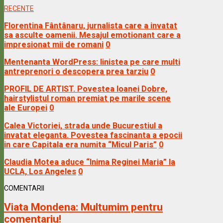
RECENTE
Florentina Fântânaru, jurnalista care a invatat
sa asculte oamenii. Mesajul emotionant care a
impresionat mii de romani
0
Mentenanta WordPress: linistea pe care multi
antreprenori o descopera prea tarziu
0
PROFIL DE ARTIST. Povestea Ioanei Dobre,
hairstylistul roman premiat pe marile scene
ale Europei
0
Calea Victoriei, strada unde Bucurestiul a
invatat eleganta. Povestea fascinanta a epocii
in care Capitala era numita “Micul Paris”
0
Claudia Motea aduce “Inima Reginei Maria” la
UCLA, Los Angeles
0
COMENTARII
Viata Mondena:
Multumim pentru
comentariu!