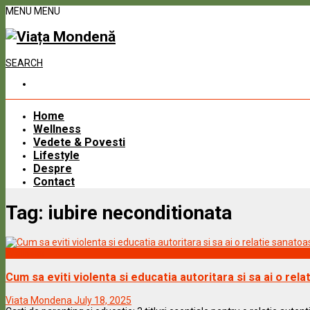
MENU
MENU
SEARCH
Home
Wellness
Vedete & Povesti
Lifestyle
Despre
Contact
Tag:
iubire neconditionata
Wellness
Cum sa eviti violenta si educatia autoritara si sa ai o rela
Viata Mondena
July 18, 2025