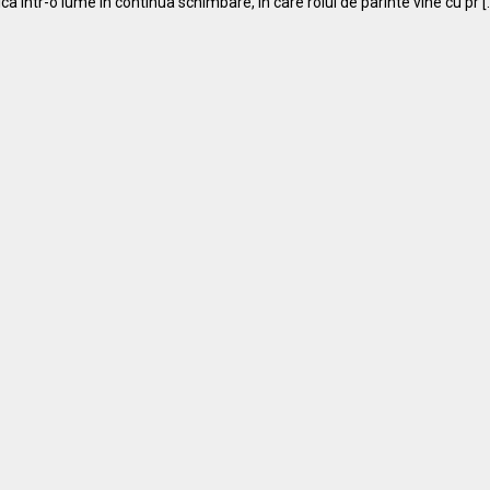
ica Intr-o lume in continua schimbare, in care rolul de parinte vine cu pr [..