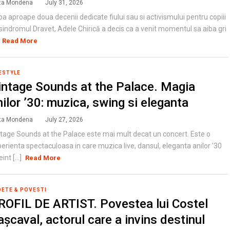
ta Mondena
July 31, 2026
a aproape doua decenii dedicate fiului sau si activismului pentru copiii
sindromul Dravet, Adele Chirică a decis ca a venit momentul sa aiba gri
Read More
ESTYLE
intage Sounds at the Palace. Magia
nilor ’30: muzica, swing si eleganta
ta Mondena
July 27, 2026
tage Sounds at the Palace este mai mult decat un concert. Este o
erienta spectaculoasa in care muzica live, dansul, eleganta anilor '30
eint [...]
Read More
DETE & POVESTI
ROFIL DE ARTIST. Povestea lui Costel
așcaval, actorul care a invins destinul