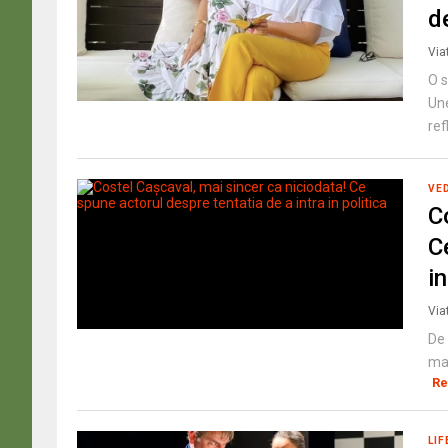
d
Via
O s
Une
refl
VE
C
C
in
Via
De 
mai
Re
LIF