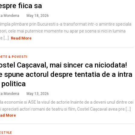
espre fiica sa
ta Mondena
May 18, 2026
impla plimbare prin Bucuresti s-a transformat intr-o amintire speciala
ori, cele mai puternice momente nu apar pe scena si nici in lumina
e [...]
Read More
DETE & POVESTI
ostel Cașcaval, mai sincer ca niciodata!
e spune actorul despre tentatia de a intra
 politica
ta Mondena
May 13, 2026
la economie si ASE la visul de actorie Inainte de a deveni unul dintre cei
 apreciati actori romani de teatru si film, Costel Cașcaval avea pre [...]
ad More
ESTYLE