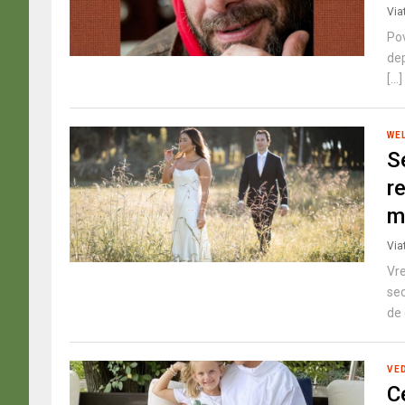
Via
Pov
dep
[...]
WE
S
re
m
Via
Vre
sec
de 
VE
C