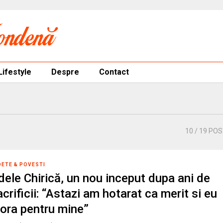
Lifestyle
Despre
Contact
10
/ 19 PO
DETE & POVESTI
dele Chirică, un nou inceput dupa ani de
crificii: “Astazi am hotarat ca merit si eu
 ora pentru mine”