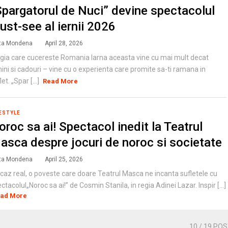
Spargatorul de Nuci” devine spectacolul
ust-see al iernii 2026
ta Mondena
April 28, 2026
ia care cucereste Romania Iarna aceasta vine cu mai mult decat
ini si cadouri – vine cu o experienta care promite sa-ti ramana in
let. „Spar [...]
Read More
ESTYLE
oroc sa ai! Spectacol inedit la Teatrul
asca despre jocuri de noroc si societate
ta Mondena
April 25, 2026
caz real, o poveste care doare Teatrul Masca ne incanta sufletele cu
ctacolul„Noroc sa ai!” de Cosmin Stanila, in regia Adinei Lazar. Inspir [...]
ad More
10
/ 19 PO