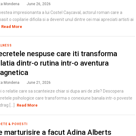
ta Mondena
June 26, 2026
estea impresionanta a lui Costel Cașcaval, actorul roman care a
asit o copilarie dificila si a devenit unul dintre cei mai apreciati artisti ai
Read More
LLNESS
ecretele nespuse care iti transforma
latia dintr-o rutina intr-o aventura
agnetica
ta Mondena
June 21, 2026
i o relatie care sa scanteieze chiar si dupa ani de zile? Descopera
retele psihologice care transforma o conexiune banala intr-o poveste
drag [...]
Read More
DETE & POVESTI
e marturisire a facut Adina Alberts