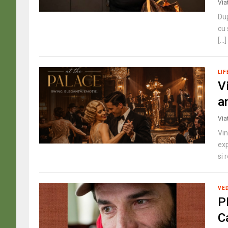
Via
Dup
cu 
[...]
LIF
V
a
Via
Vin
exp
si r
VE
P
C