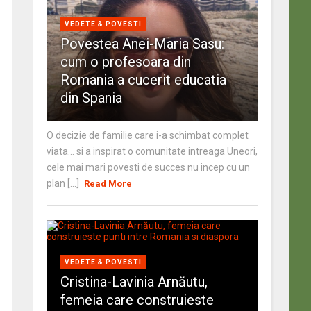
VEDETE & POVESTI
Povestea Anei-Maria Sasu:
cum o profesoara din
Romania a cucerit educatia
din Spania
O decizie de familie care i-a schimbat complet
viata… si a inspirat o comunitate intreaga Uneori,
cele mai mari povesti de succes nu incep cu un
plan [...]
Read More
VEDETE & POVESTI
Cristina-Lavinia Arnăutu,
femeia care construieste