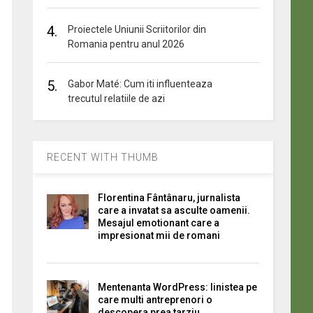
4.
Proiectele Uniunii Scriitorilor din
Romania pentru anul 2026
5.
Gabor Maté: Cum iti influenteaza
trecutul relatiile de azi
RECENT WITH THUMB
Florentina Fântânaru, jurnalista
care a invatat sa asculte oamenii.
Mesajul emotionant care a
impresionat mii de romani
Mentenanta WordPress: linistea pe
care multi antreprenori o
descopera prea tarziu