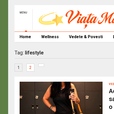
MENU
Home
Wellness
Vedete & Povesti
Tag:
lifestyle
1
2
VE
A
sa
o