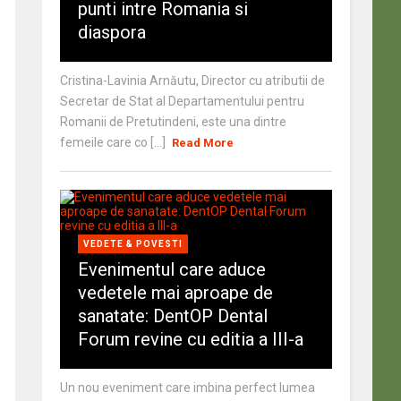
punti intre Romania si
diaspora
Cristina-Lavinia Arnăutu, Director cu atributii de
Secretar de Stat al Departamentului pentru
Romanii de Pretutindeni, este una dintre
femeile care co [...]
Read More
VEDETE & POVESTI
Evenimentul care aduce
vedetele mai aproape de
sanatate: DentOP Dental
Forum revine cu editia a III-a
Un nou eveniment care imbina perfect lumea