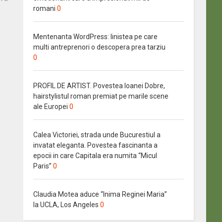
romani
0
Mentenanta WordPress: linistea pe care
multi antreprenori o descopera prea tarziu
0
PROFIL DE ARTIST. Povestea Ioanei Dobre,
hairstylistul roman premiat pe marile scene
ale Europei
0
Calea Victoriei, strada unde Bucurestiul a
invatat eleganta. Povestea fascinanta a
epocii in care Capitala era numita “Micul
Paris”
0
Claudia Motea aduce “Inima Reginei Maria”
la UCLA, Los Angeles
0