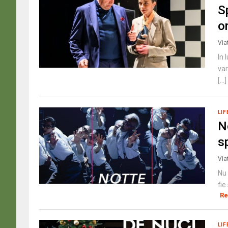
S
o
Via
In 
var
[...]
LIF
N
s
Via
Nu 
fie
Re
LIF