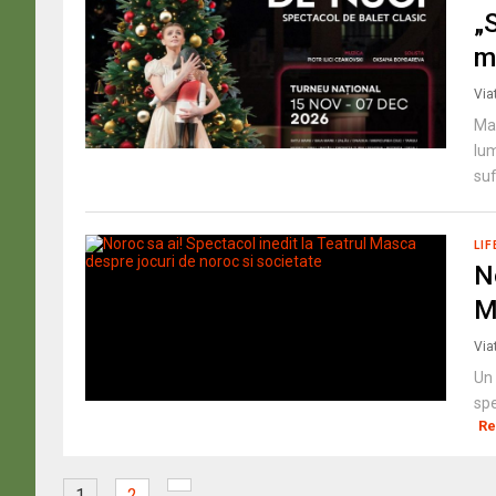
„
m
Via
Mag
lum
suf
LIF
N
M
Via
Un 
spe
Re
1
2