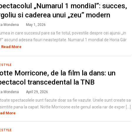
pectacolul „Numarul 1 mondial”: succes,
rgoliu si caderea unui „zeu” modern
ta Mondena
May 1, 2026
lumea in care succesul pare sa fie totul, povestile despre cei ajunsi „in
f” ascund adesea fisuri neasteptate. Numarul 1 mondial de Horia Gâr
Read More
ESTYLE
otte Morricone, de la film la dans: un
pectacol transcedental la TNB
ta Mondena
April 29, 2026
toate spectacolele sunt facute doar sa fie vazute. Unele sunt create sa
 simtite pana la capat. Notte Morricone este genul acela rar de exper [...]
ad More
ESTYLE