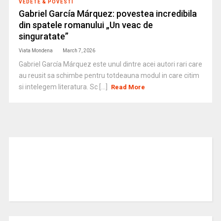
VEDETE & POVESTI
Gabriel García Márquez: povestea incredibila
din spatele romanului „Un veac de
singuratate”
Viata Mondena
March 7, 2026
Gabriel García Márquez este unul dintre acei autori rari care
au reusit sa schimbe pentru totdeauna modul in care citim
si intelegem literatura. Sc [...]
Read More