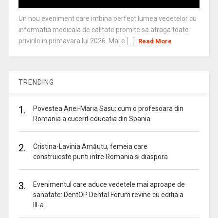
Un nou eveniment care imbina perfect lumea vedetelor cu
informatia medicala de calitate promite sa atraga toate
privirile in primavara lui 2026. Mai e [...]
Read More
TRENDING
1.
Povestea Anei-Maria Sasu: cum o profesoara din
Romania a cucerit educatia din Spania
2.
Cristina-Lavinia Arnăutu, femeia care
construieste punti intre Romania si diaspora
3.
Evenimentul care aduce vedetele mai aproape de
sanatate: DentOP Dental Forum revine cu editia a
III-a