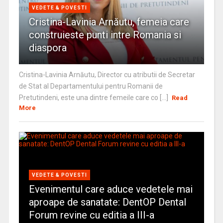
VEDETE & POVESTI
Cristina-Lavinia Arnăutu, femeia care
construieste punti intre Romania si
diaspora
Cristina-Lavinia Arnăutu, Director cu atributii de Secretar
de Stat al Departamentului pentru Romanii de
Pretutindeni, este una dintre femeile care co [...]
Read
More
VEDETE & POVESTI
Evenimentul care aduce vedetele mai
aproape de sanatate: DentOP Dental
Forum revine cu editia a III-a