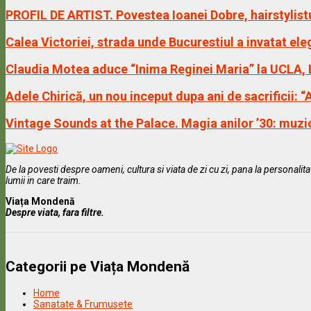
PROFIL DE ARTIST. Povestea Ioanei Dobre, hairstylist
Calea Victoriei, strada unde Bucurestiul a invatat ele
Claudia Motea aduce “Inima Reginei Maria” la UCLA,
Adele Chirică, un nou inceput dupa ani de sacrificii: 
Vintage Sounds at the Palace. Magia anilor ’30: muzi
De la povesti despre oameni, cultura si viata de zi cu zi, pana la personali
lumii in care traim.
Viața Mondenă
Despre viata, fara filtre.
Categorii pe Viața Mondenă
Home
Sanatate & Frumusete