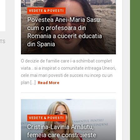
VEDETE & POVESTI
Povestea Anei-Maria Sasu:
cum o profesoara din
Romania a cucerit educatia
STS
din Spania
O decizie de familie care i-a schimbat complet
viata… si a inspirat o comunitate intreaga Uneori,
cele mai mari povesti de succes nu incep cu un
plan [...]
Read More
VEDETE & POVESTI
Cristina-Lavinia Arnăutu,
femeia care construieste