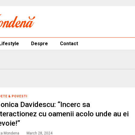
Lifestyle
Despre
Contact
DETE & POVESTI
onica Davidescu: “Incerc sa
nteractionez cu oamenii acolo unde au ei
evoie!”
ta Mondena
March 28, 2024