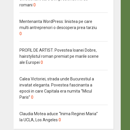
romani
0
Mentenanta WordPress: linistea pe care
multi antreprenori o descopera prea tarziu
0
PROFIL DE ARTIST. Povestea Ioanei Dobre,
hairstylistul roman premiat pe marile scene
ale Europei
0
Calea Victoriei, strada unde Bucurestiul a
invatat eleganta. Povestea fascinanta a
epocii in care Capitala era numita “Micul
Paris”
0
Claudia Motea aduce “Inima Reginei Maria”
la UCLA, Los Angeles
0