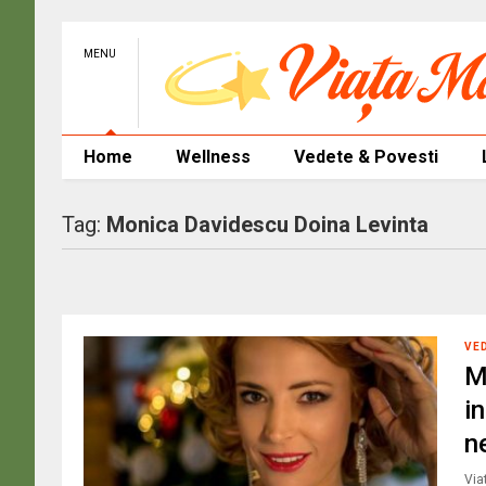
MENU
Home
Wellness
Vedete & Povesti
Tag:
Monica Davidescu Doina Levinta
VE
M
i
n
Via