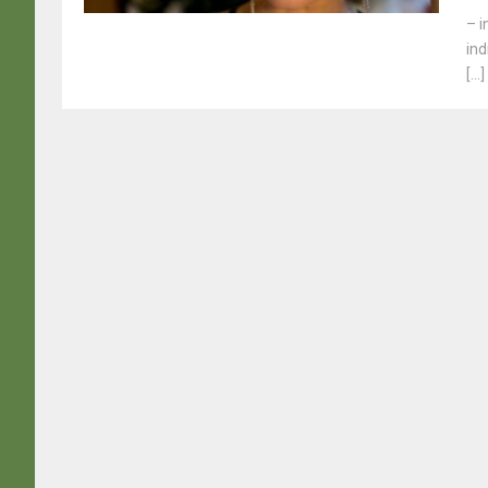
– i
ind
[...]