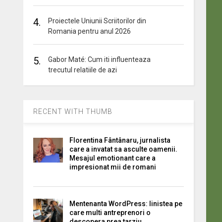
4.
Proiectele Uniunii Scriitorilor din
Romania pentru anul 2026
5.
Gabor Maté: Cum iti influenteaza
trecutul relatiile de azi
RECENT WITH THUMB
Florentina Fântânaru, jurnalista
care a invatat sa asculte oamenii.
Mesajul emotionant care a
impresionat mii de romani
Mentenanta WordPress: linistea pe
care multi antreprenori o
descopera prea tarziu