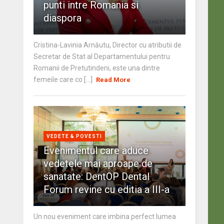
punti intre Romania si
diaspora
Cristina-Lavinia Arnăutu, Director cu atributii de
Secretar de Stat al Departamentului pentru
Romanii de Pretutindeni, este una dintre
femeile care co [...]
Read More
VEDETE & POVESTI
Evenimentul care aduce
vedetele mai aproape de
sanatate: DentOP Dental
Forum revine cu editia a III-a
Un nou eveniment care imbina perfect lumea