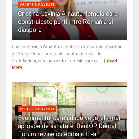
VEDETE & POVESTI
Cristina-Lavinia Arnăutu, femeia care
construieste punti intre Romania si
diaspora
Cristina-Lavinia Arnăutu, Director cu atributii de Secretar
de Stat al Departamentului pentru Romanii de
Pretutindeni, este una dintre femeile care co [...]
Read
More
VEDETE & POVESTI
Evenimentul care aduce vedetele mai
aproape de sanatate: DentOP Dental
Forum revine cu editia a III-a