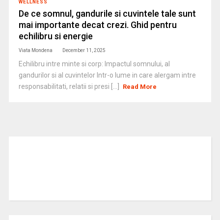
WELLNESS
De ce somnul, gandurile si cuvintele tale sunt
mai importante decat crezi. Ghid pentru
echilibru si energie
Viata Mondena
December 11, 2025
Echilibru intre minte si corp: Impactul somnului, al
gandurilor si al cuvintelor Intr-o lume in care alergam intre
responsabilitati, relatii si presi [...]
Read More