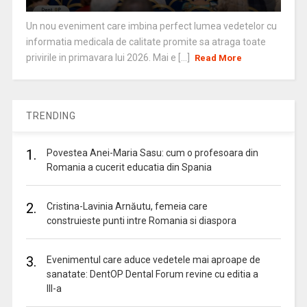
Un nou eveniment care imbina perfect lumea vedetelor cu
informatia medicala de calitate promite sa atraga toate
privirile in primavara lui 2026. Mai e [...]
Read More
TRENDING
1.
Povestea Anei-Maria Sasu: cum o profesoara din
Romania a cucerit educatia din Spania
2.
Cristina-Lavinia Arnăutu, femeia care
construieste punti intre Romania si diaspora
3.
Evenimentul care aduce vedetele mai aproape de
sanatate: DentOP Dental Forum revine cu editia a
III-a