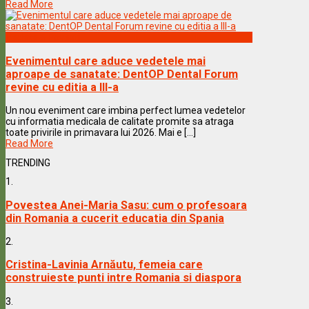
Read More
Vedete & Povesti
Evenimentul care aduce vedetele mai
aproape de sanatate: DentOP Dental Forum
revine cu editia a III-a
Un nou eveniment care imbina perfect lumea vedetelor
cu informatia medicala de calitate promite sa atraga
toate privirile in primavara lui 2026. Mai e [...]
Read More
TRENDING
1.
Povestea Anei-Maria Sasu: cum o profesoara
din Romania a cucerit educatia din Spania
2.
Cristina-Lavinia Arnăutu, femeia care
construieste punti intre Romania si diaspora
3.