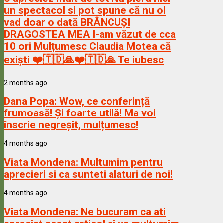
un spectacol si pot spune că nu ol
vad doar o dată BRÂNCUȘI
DRAGOSTEA MEA l-am văzut de cca
10 ori Mulțumesc Claudia Motea că
exiști ❤️🇹🇩🙏❤️🇹🇩🙏 Te iubesc
2 months ago
Dana Popa:
Wow, ce conferință
frumoasă! Și foarte utilă! Ma voi
înscrie negreșit, mulțumesc!
4 months ago
Viata Mondena:
Multumim pentru
aprecieri si ca sunteti alaturi de noi!
4 months ago
Viata Mondena:
Ne bucuram ca ati