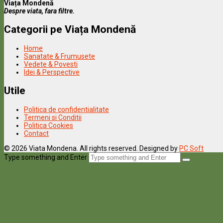
Viața Mondenă
Despre viata, fara filtre.
Categorii pe Viața Mondenă
Home
Sanatate & Frumusete
Vedete & Povesti
Idei & Perspective
Utile
Politica de confidentialitate
Termeni si Conditii
Politica Cookies
Contact
© 2026 Viata Mondena. All rights reserved. Designed by
PC Soft
Type something and Enter