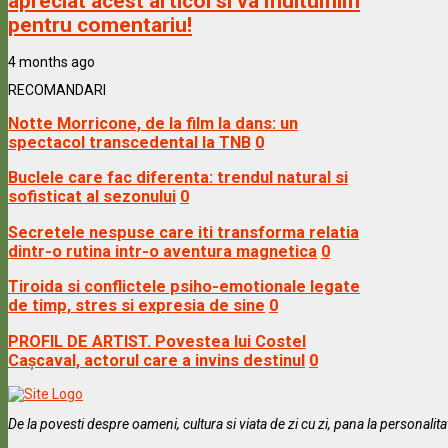
apreciat acest articol si va multumim
pentru comentariu!
4 months ago
RECOMANDARI
Notte Morricone, de la film la dans: un
spectacol transcedental la TNB
0
Buclele care fac diferenta: trendul natural si
sofisticat al sezonului
0
Secretele nespuse care iti transforma relatia
dintr-o rutina intr-o aventura magnetica
0
Tiroida si conflictele psiho-emotionale legate
de timp, stres si expresia de sine
0
PROFIL DE ARTIST. Povestea lui Costel
Cașcaval, actorul care a invins destinul
0
De la povesti despre oameni, cultura si viata de zi cu zi, pana la personalit