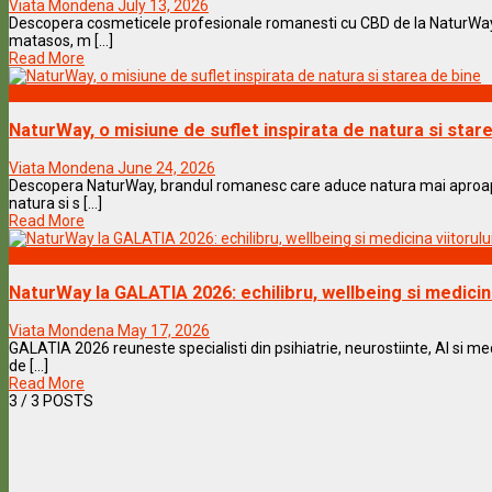
Viata Mondena
July 13, 2026
Descopera cosmeticele profesionale romanesti cu CBD de la NaturWay si
matasos, m [...]
Read More
Wellness
NaturWay, o misiune de suflet inspirata de natura si star
Viata Mondena
June 24, 2026
Descopera NaturWay, brandul romanesc care aduce natura mai aproape
natura si s [...]
Read More
Wellness
NaturWay la GALATIA 2026: echilibru, wellbeing si medicina
Viata Mondena
May 17, 2026
GALATIA 2026 reuneste specialisti din psihiatrie, neurostiinte, AI si 
de [...]
Read More
3
/ 3 POSTS