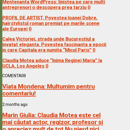
Mentenanta WordPress: linistea pe care multi
antreprenori o descopera prea tarziu
0
PROFIL DE ARTIST. Povestea Ioanei Dobre,
hairstylistul roman premiat pe marile scene
ale Europei
0
Calea Victoriei, strada unde Bucurestiul a
invatat eleganta. Povestea fascinanta a epocii
in care Capitala era numita “Micul Paris”
0
Claudia Motea aduce “Inima Reginei Maria” la
UCLA, Los Angeles
0
COMENTARII
Viata Mondena:
Multumim pentru
comentariu!
2 months ago
Marin Giulia:
Claudia Motea este cel
mai căutat actor, regizor, profesor și
o apreciez mult de tot Nu pierd nici