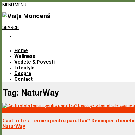
MENU
MENU
SEARCH
Home
Wellness
Vedete & Povesti
Lifestyle
Despre
Contact
Tag:
NaturWay
Wellness
Cauti reteta fericirii pentru parul tau? Descopera benefi
NaturWay