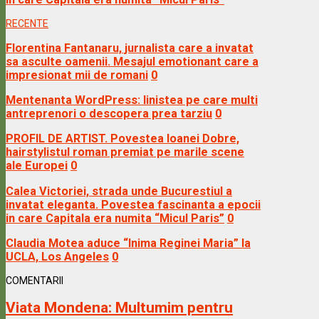
RECENTE
Florentina Fantanaru, jurnalista care a invatat
sa asculte oamenii. Mesajul emotionant care a
impresionat mii de romani
0
Mentenanta WordPress: linistea pe care multi
antreprenori o descopera prea tarziu
0
PROFIL DE ARTIST. Povestea Ioanei Dobre,
hairstylistul roman premiat pe marile scene
ale Europei
0
Calea Victoriei, strada unde Bucurestiul a
invatat eleganta. Povestea fascinanta a epocii
in care Capitala era numita “Micul Paris”
0
Claudia Motea aduce “Inima Reginei Maria” la
UCLA, Los Angeles
0
COMENTARII
Viata Mondena:
Multumim pentru