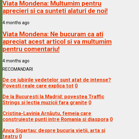
Viata Mondena:
Multumim pentru
aprecieri si ca sunteti alaturi de noi!
4 months ago
Viata Mondena:
Ne bucuram ca ati
apreciat acest articol si va multumim
pentru comentariu!
4 months ago
RECOMANDARI
De ce iubirile vedetelor sunt atat de intense?
Povesti reale care explica tot
0
De la Bucuresti la Madrid: povestea Traffic
Strings si lectia muzicii fara granite
0
Cristina-Lavinia Arnăutu, femeia care
construieste punti intre Romania si diaspora
0
Anca Sigartau: despre bucuria vietii, arta si
teatru
0