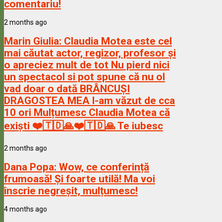
comentariu!
2 months ago
Marin Giulia:
Claudia Motea este cel
mai căutat actor, regizor, profesor și
o apreciez mult de tot Nu pierd nici
un spectacol si pot spune că nu ol
vad doar o dată BRÂNCUȘI
DRAGOSTEA MEA l-am văzut de cca
10 ori Mulțumesc Claudia Motea că
exiști ❤️🇹🇩🙏❤️🇹🇩🙏 Te iubesc
2 months ago
Dana Popa:
Wow, ce conferință
frumoasă! Și foarte utilă! Ma voi
înscrie negreșit, mulțumesc!
4 months ago