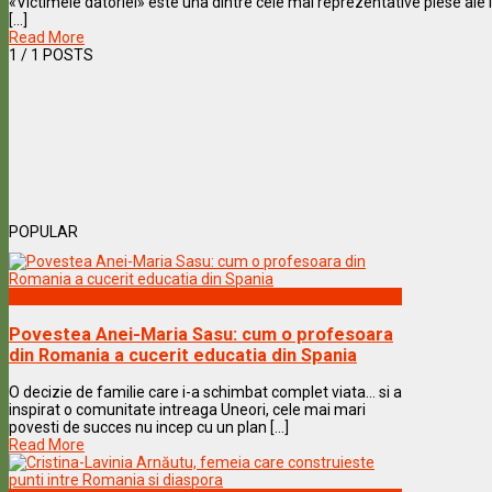
«Victimele datoriei» este una dintre cele mai reprezentative piese ale l
[...]
Read More
1
/ 1 POSTS
POPULAR
Vedete & Povesti
Povestea Anei-Maria Sasu: cum o profesoara
din Romania a cucerit educatia din Spania
O decizie de familie care i-a schimbat complet viata… si a
inspirat o comunitate intreaga Uneori, cele mai mari
povesti de succes nu incep cu un plan [...]
Read More