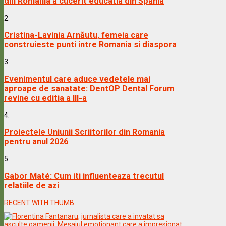
din Romania a cucerit educatia din Spania
2.
Cristina-Lavinia Arnăutu, femeia care
construieste punti intre Romania si diaspora
3.
Evenimentul care aduce vedetele mai
aproape de sanatate: DentOP Dental Forum
revine cu editia a III-a
4.
Proiectele Uniunii Scriitorilor din Romania
pentru anul 2026
5.
Gabor Maté: Cum iti influenteaza trecutul
relatiile de azi
RECENT WITH THUMB