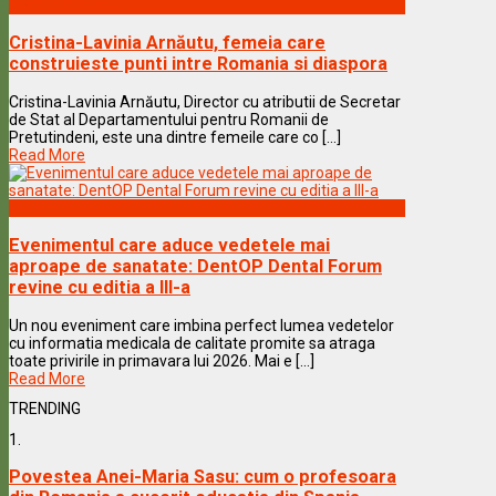
Vedete & Povesti
Cristina-Lavinia Arnăutu, femeia care
construieste punti intre Romania si diaspora
Cristina-Lavinia Arnăutu, Director cu atributii de Secretar
de Stat al Departamentului pentru Romanii de
Pretutindeni, este una dintre femeile care co [...]
Read More
Vedete & Povesti
Evenimentul care aduce vedetele mai
aproape de sanatate: DentOP Dental Forum
revine cu editia a III-a
Un nou eveniment care imbina perfect lumea vedetelor
cu informatia medicala de calitate promite sa atraga
toate privirile in primavara lui 2026. Mai e [...]
Read More
TRENDING
1.
Povestea Anei-Maria Sasu: cum o profesoara