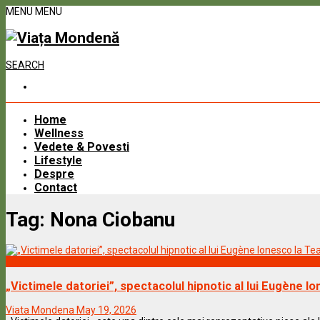
MENU
MENU
SEARCH
Home
Wellness
Vedete & Povesti
Lifestyle
Despre
Contact
Tag:
Nona Ciobanu
Lifestyle
„Victimele datoriei”, spectacolul hipnotic al lui Eugène Io
Viata Mondena
May 19, 2026