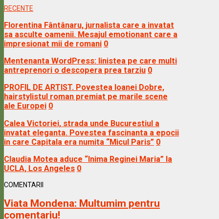
RECENTE
Florentina Fântânaru, jurnalista care a invatat
sa asculte oamenii. Mesajul emotionant care a
impresionat mii de romani
0
Mentenanta WordPress: linistea pe care multi
antreprenori o descopera prea tarziu
0
PROFIL DE ARTIST. Povestea Ioanei Dobre,
hairstylistul roman premiat pe marile scene
ale Europei
0
Calea Victoriei, strada unde Bucurestiul a
invatat eleganta. Povestea fascinanta a epocii
in care Capitala era numita “Micul Paris”
0
Claudia Motea aduce “Inima Reginei Maria” la
UCLA, Los Angeles
0
COMENTARII
Viata Mondena:
Multumim pentru
comentariu!