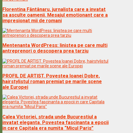
Florentina Fântânaru, jurnalista care a invatat
sa asculte oamenii. Mesajul emotionant care a
impresionat mii de romani
Mentenanta WordPress: linistea pe care multi
antreprenori o descopera prea tarziu
PROFIL DE ARTIST. Povestea Ioanei Dobre,
hairstylistul roman premiat pe marile scene
ale Europei
Calea Victoriei, strada unde Bucurestiul a
invatat eleganta. Povestea fascinanta a epocii
in care Capitala era numita “Micul Paris”