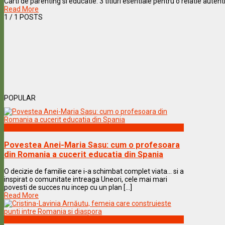
Carti de parenting si educatie: 3 titluri esentiale pentru o relatie autent
Read More
1
/ 1 POSTS
POPULAR
Vedete & Povesti
Povestea Anei-Maria Sasu: cum o profesoara
din Romania a cucerit educatia din Spania
O decizie de familie care i-a schimbat complet viata… si a
inspirat o comunitate intreaga Uneori, cele mai mari
povesti de succes nu incep cu un plan [...]
Read More
Vedete & Povesti