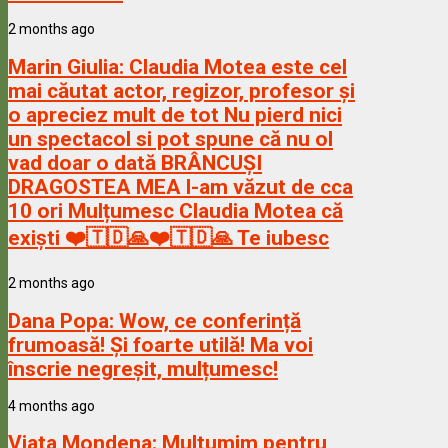
2 months ago
Marin Giulia:
Claudia Motea este cel
mai căutat actor, regizor, profesor și
o apreciez mult de tot Nu pierd nici
un spectacol si pot spune că nu ol
vad doar o dată BRÂNCUȘI
DRAGOSTEA MEA l-am văzut de cca
10 ori Mulțumesc Claudia Motea că
exiști ❤️🇹🇩🙏❤️🇹🇩🙏 Te iubesc
2 months ago
Dana Popa:
Wow, ce conferință
frumoasă! Și foarte utilă! Ma voi
înscrie negreșit, mulțumesc!
4 months ago
Viata Mondena:
Multumim pentru