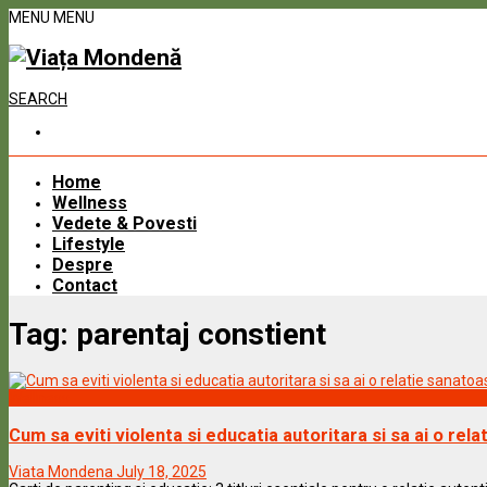
MENU
MENU
SEARCH
Home
Wellness
Vedete & Povesti
Lifestyle
Despre
Contact
Tag:
parentaj constient
Wellness
Cum sa eviti violenta si educatia autoritara si sa ai o rela
Viata Mondena
July 18, 2025