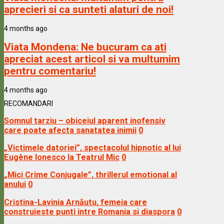
aprecieri si ca sunteti alaturi de noi!
4 months ago
Viata Mondena:
Ne bucuram ca ati
apreciat acest articol si va multumim
pentru comentariu!
4 months ago
RECOMANDARI
Somnul tarziu – obiceiul aparent inofensiv
care poate afecta sanatatea inimii
0
„Victimele datoriei”, spectacolul hipnotic al lui
Eugène Ionesco la Teatrul Mic
0
„Mici Crime Conjugale”, thrillerul emotional al
anului
0
Cristina-Lavinia Arnăutu, femeia care
construieste punti intre Romania si diaspora
0