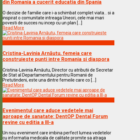
din Romania a cucerit educatia din Spania
O decizie de familie care i-a schimbat complet viata… si a
inspirat o comunitate intreaga Uneori, cele mai mari
povesti de succes nu incep cu un plan [...]
Read More
Vedete & Povesti
Cristina-Lavinia Arnăutu, femeia care
construieste punti intre Romania si diaspora
Cristina-Lavinia Arnăutu, Director cu atributii de Secretar
de Stat al Departamentului pentru Romanii de
Pretutindeni, este una dintre femeile care co [...]
Read More
Vedete & Povesti
Evenimentul care aduce vedetele mai
aproape de sanatate: DentOP Dental Forum
revine cu editia a III-a
Un nou eveniment care imbina perfect lumea vedetelor
cu informatia medicala de calitate promite sa atraga