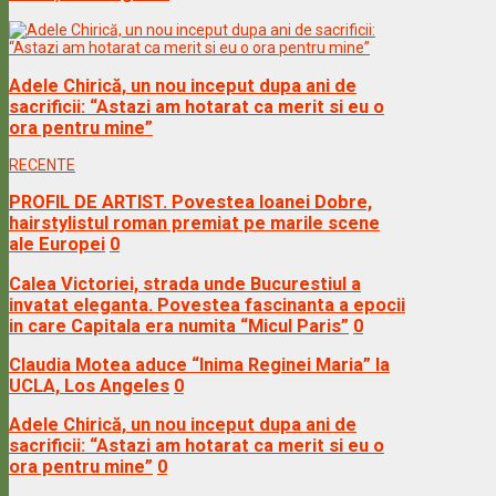
Adele Chirică, un nou inceput dupa ani de
sacrificii: “Astazi am hotarat ca merit si eu o
ora pentru mine”
RECENTE
PROFIL DE ARTIST. Povestea Ioanei Dobre,
hairstylistul roman premiat pe marile scene
ale Europei
0
Calea Victoriei, strada unde Bucurestiul a
invatat eleganta. Povestea fascinanta a epocii
in care Capitala era numita “Micul Paris”
0
Claudia Motea aduce “Inima Reginei Maria” la
UCLA, Los Angeles
0
Adele Chirică, un nou inceput dupa ani de
sacrificii: “Astazi am hotarat ca merit si eu o
ora pentru mine”
0