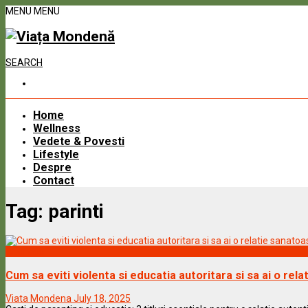
MENU
MENU
SEARCH
Home
Wellness
Vedete & Povesti
Lifestyle
Despre
Contact
Tag:
parinti
Wellness
Cum sa eviti violenta si educatia autoritara si sa ai o rela
Viata Mondena
July 18, 2025