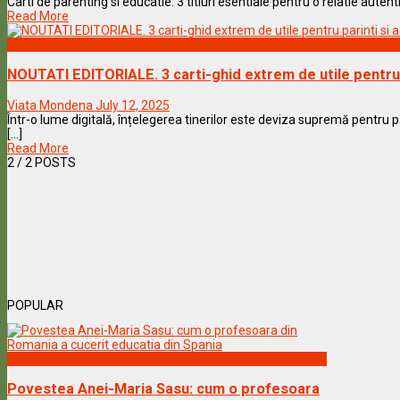
Carti de parenting si educatie: 3 titluri esentiale pentru o relatie autent
Read More
Lifestyle
NOUTATI EDITORIALE. 3 carti-ghid extrem de utile pentru 
Viata Mondena
July 12, 2025
Într-o lume digitală, înțelegerea tinerilor este deviza supremă pentru pă
[...]
Read More
2
/ 2 POSTS
POPULAR
Vedete & Povesti
Povestea Anei-Maria Sasu: cum o profesoara