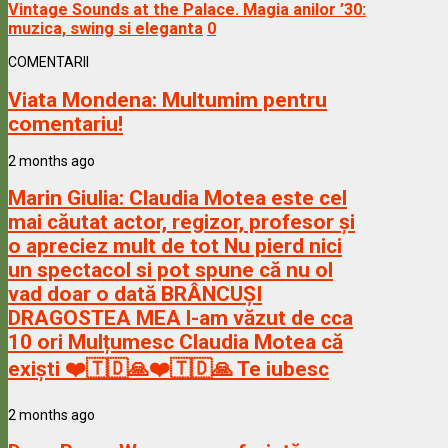
Vintage Sounds at the Palace. Magia anilor ’30:
muzica, swing si eleganta
0
COMENTARII
Viata Mondena:
Multumim pentru
comentariu!
2 months ago
Marin Giulia:
Claudia Motea este cel
mai căutat actor, regizor, profesor și
o apreciez mult de tot Nu pierd nici
un spectacol si pot spune că nu ol
vad doar o dată BRÂNCUȘI
DRAGOSTEA MEA l-am văzut de cca
10 ori Mulțumesc Claudia Motea că
exiști ❤️🇹🇩🙏❤️🇹🇩🙏 Te iubesc
2 months ago