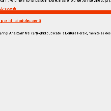
ica Intr-o lume in continua schimbare, in care rolul de parinte vine cu pr [..
parinti si adolescenti
rinți. Analizăm trei cărți-ghid publicate la Editura Herald, menite să des