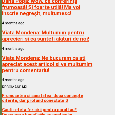
Dana Popa:
Wow, ce conferință
frumoasă! Și foarte utilă! Ma voi
înscrie negreșit, mulțumesc!
4 months ago
Viata Mondena:
Multumim pentru
aprecieri si ca sunteti alaturi de noi!
4 months ago
Viata Mondena:
Ne bucuram ca ati
apreciat acest articol si va multumim
pentru comentariu!
4 months ago
RECOMANDARI
Frumusetea si sanatatea: doua concepte
diferite, dar profund conectate
0
Cauti reteta fericirii pentru parul tau?
Descopera beneficiile cosmeticelor