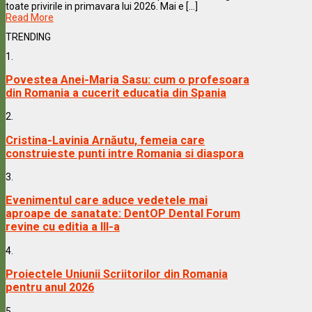
toate privirile in primavara lui 2026. Mai e [...]
Read More
TRENDING
1.
Povestea Anei-Maria Sasu: cum o profesoara
din Romania a cucerit educatia din Spania
2.
Cristina-Lavinia Arnăutu, femeia care
construieste punti intre Romania si diaspora
3.
Evenimentul care aduce vedetele mai
aproape de sanatate: DentOP Dental Forum
revine cu editia a III-a
4.
Proiectele Uniunii Scriitorilor din Romania
pentru anul 2026
5.