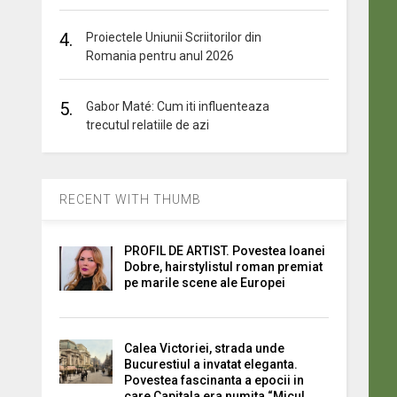
4.
Proiectele Uniunii Scriitorilor din
Romania pentru anul 2026
5.
Gabor Maté: Cum iti influenteaza
trecutul relatiile de azi
RECENT WITH THUMB
PROFIL DE ARTIST. Povestea Ioanei
Dobre, hairstylistul roman premiat
pe marile scene ale Europei
Calea Victoriei, strada unde
Bucurestiul a invatat eleganta.
Povestea fascinanta a epocii in
care Capitala era numita “Micul