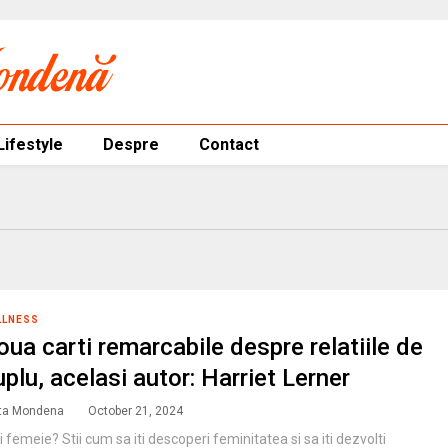
Lifestyle
Despre
Contact
LLNESS
oua carti remarcabile despre relatiile de
uplu, acelasi autor: Harriet Lerner
ta Mondena
October 21, 2024
i femeie? Stii cum sa iti descoperi feminitatea si sa iti dezvolti