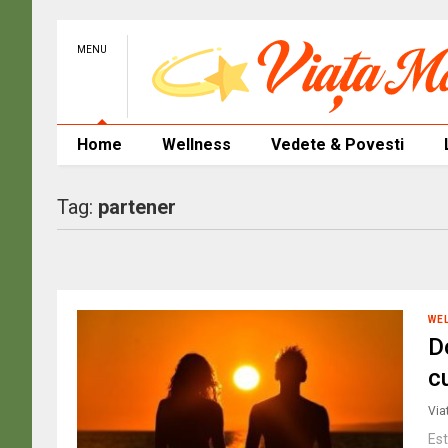
MENU
Home
Wellness
Vedete & Povesti
Tag:
partener
WE
D
c
Via
Est