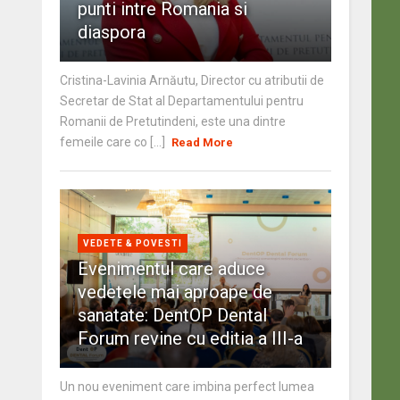
punti intre Romania si
diaspora
Cristina-Lavinia Arnăutu, Director cu atributii de
Secretar de Stat al Departamentului pentru
Romanii de Pretutindeni, este una dintre
femeile care co [...]
Read More
VEDETE & POVESTI
Evenimentul care aduce
vedetele mai aproape de
sanatate: DentOP Dental
Forum revine cu editia a III-a
Un nou eveniment care imbina perfect lumea