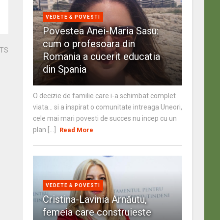
VEDETE & POVESTI
Povestea Anei-Maria Sasu:
cum o profesoara din
STS
Romania a cucerit educatia
din Spania
O decizie de familie care i-a schimbat complet
viata… si a inspirat o comunitate intreaga Uneori,
cele mai mari povesti de succes nu incep cu un
plan [...]
Read More
VEDETE & POVESTI
Cristina-Lavinia Arnăutu,
femeia care construieste