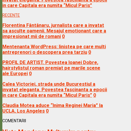
in care Capitala era numita “Micul Paris”
RECENTE
Florentina Fântânaru, jurnalista care a invatat
sa asculte oamenii. Mesajul emotionant care a
impresionat mii de romani
0
Mentenanta WordPress: linistea pe care multi
antreprenori o descopera prea tarziu
0
PROFIL DE ARTIST. Povestea Ioanei Dobre,
hairstylistul roman premiat pe marile scene
ale Europei
0
Calea Victoriei, strada unde Bucurestiul a
invatat eleganta. Povestea fascinanta a epocii
in care Capitala era numita “Micul Paris”
0
Claudia Motea aduce “Inima Reginei Maria” la
UCLA, Los Angeles
0
COMENTARII