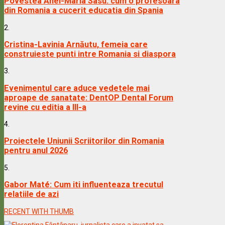
Povestea Anei-Maria Sasu: cum o profesoara
din Romania a cucerit educatia din Spania
2.
Cristina-Lavinia Arnăutu, femeia care
construieste punti intre Romania si diaspora
3.
Evenimentul care aduce vedetele mai
aproape de sanatate: DentOP Dental Forum
revine cu editia a III-a
4.
Proiectele Uniunii Scriitorilor din Romania
pentru anul 2026
5.
Gabor Maté: Cum iti influenteaza trecutul
relatiile de azi
RECENT WITH THUMB