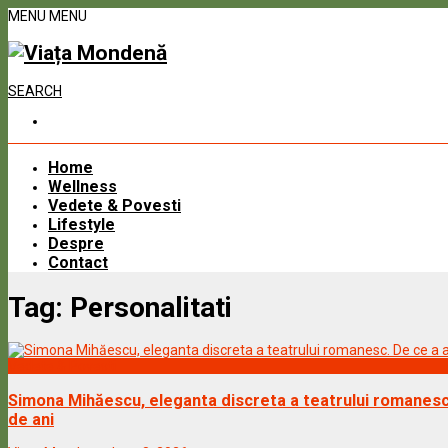
MENU
MENU
SEARCH
Home
Wellness
Vedete & Povesti
Lifestyle
Despre
Contact
Tag:
Personalitati
Vedete & Povesti
Simona Mihăescu, eleganta discreta a teatrului romanesc.
de ani