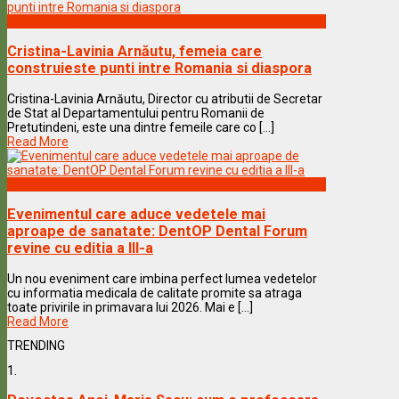
Vedete & Povesti
Cristina-Lavinia Arnăutu, femeia care
construieste punti intre Romania si diaspora
Cristina-Lavinia Arnăutu, Director cu atributii de Secretar
de Stat al Departamentului pentru Romanii de
Pretutindeni, este una dintre femeile care co [...]
Read More
Vedete & Povesti
Evenimentul care aduce vedetele mai
aproape de sanatate: DentOP Dental Forum
revine cu editia a III-a
Un nou eveniment care imbina perfect lumea vedetelor
cu informatia medicala de calitate promite sa atraga
toate privirile in primavara lui 2026. Mai e [...]
Read More
TRENDING
1.