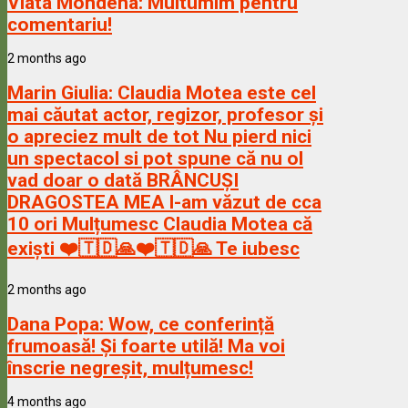
Viata Mondena:
Multumim pentru
comentariu!
2 months ago
Marin Giulia:
Claudia Motea este cel
mai căutat actor, regizor, profesor și
o apreciez mult de tot Nu pierd nici
un spectacol si pot spune că nu ol
vad doar o dată BRÂNCUȘI
DRAGOSTEA MEA l-am văzut de cca
10 ori Mulțumesc Claudia Motea că
exiști ❤️🇹🇩🙏❤️🇹🇩🙏 Te iubesc
2 months ago
Dana Popa:
Wow, ce conferință
frumoasă! Și foarte utilă! Ma voi
înscrie negreșit, mulțumesc!
4 months ago