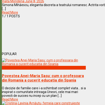
Viata Mondena
June 8, 2026
Simona Mihăescu, eleganta discreta a teatrului romanesc. Actrita vorbes
[...]
Read More
1
/ 1 POSTS
POPULAR
Vedete & Povesti
Povestea Anei-Maria Sasu: cum o profesoara
din Romania a cucerit educatia din Spania
O decizie de familie care i-a schimbat complet viata… si a
inspirat o comunitate intreaga Uneori, cele mai mari
povesti de succes nu incep cu un plan [...]
Read More