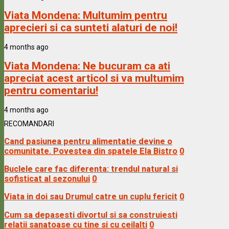
Viata Mondena:
Multumim pentru
aprecieri si ca sunteti alaturi de noi!
4 months ago
Viata Mondena:
Ne bucuram ca ati
apreciat acest articol si va multumim
pentru comentariu!
4 months ago
RECOMANDARI
Cand pasiunea pentru alimentatie devine o
comunitate. Povestea din spatele Ela Bistro
0
Buclele care fac diferenta: trendul natural si
sofisticat al sezonului
0
Viata in doi sau Drumul catre un cuplu fericit
0
Cum sa depasesti divortul si sa construiesti
relatii sanatoase cu tine si cu ceilalti
0