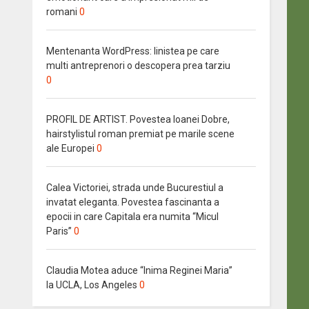
romani
0
Mentenanta WordPress: linistea pe care
multi antreprenori o descopera prea tarziu
0
PROFIL DE ARTIST. Povestea Ioanei Dobre,
hairstylistul roman premiat pe marile scene
ale Europei
0
Calea Victoriei, strada unde Bucurestiul a
invatat eleganta. Povestea fascinanta a
epocii in care Capitala era numita “Micul
Paris”
0
Claudia Motea aduce “Inima Reginei Maria”
la UCLA, Los Angeles
0