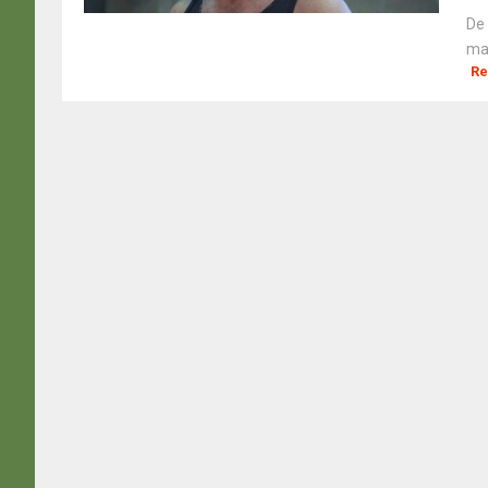
De 
mai
Re