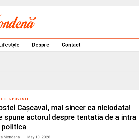
Lifestyle
Despre
Contact
DETE & POVESTI
ostel Cașcaval, mai sincer ca niciodata!
e spune actorul despre tentatia de a intra
 politica
ta Mondena
May 13, 2026