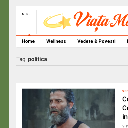
MENU
Home
Wellness
Vedete & Povesti
Tag:
politica
VE
C
C
in
Via