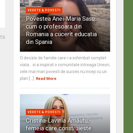
VEDETE & POVESTI
Povestea Anei-Maria Sasu:
cum o profesoara din
Romania a cucerit educatia
STS
din Spania
O decizie de familie care i-a schimbat complet
viata… si a inspirat o comunitate intreaga Uneori,
cele mai mari povesti de succes nu incep cu un
plan [...]
Read More
VEDETE & POVESTI
Cristina-Lavinia Arnăutu,
femeia care construieste