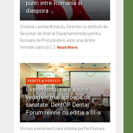
punti intre Romania si
diaspora
Cristina-Lavinia Arnăutu, Director cu atributii de
Secretar de Stat al Departamentului pentru
Romanii de Pretutindeni, este una dintre
femeile care co [...]
Read More
VEDETE & POVESTI
Evenimentul care aduce
vedetele mai aproape de
sanatate: DentOP Dental
Forum revine cu editia a III-a
Un nou eveniment care imbina perfect lumea