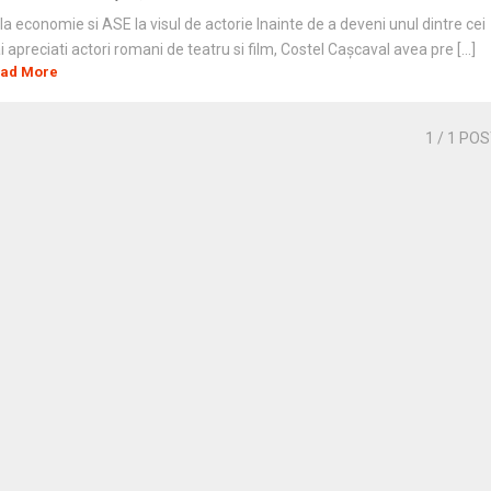
la economie si ASE la visul de actorie Inainte de a deveni unul dintre cei
 apreciati actori romani de teatru si film, Costel Cașcaval avea pre [...]
ad More
1
/ 1 PO