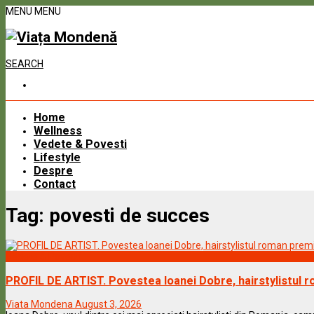
MENU
MENU
SEARCH
Home
Wellness
Vedete & Povesti
Lifestyle
Despre
Contact
Tag:
povesti de succes
Vedete & Povesti
PROFIL DE ARTIST. Povestea Ioanei Dobre, hairstylistul 
Viata Mondena
August 3, 2026