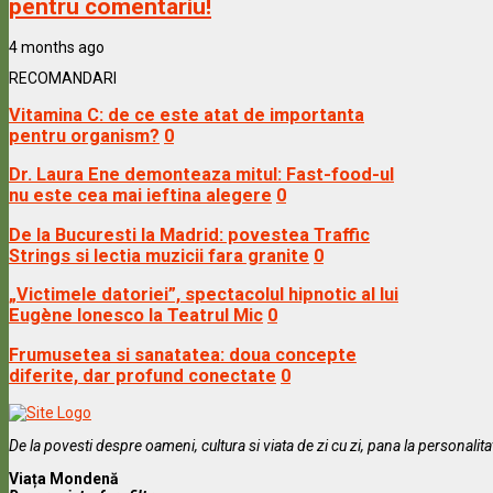
pentru comentariu!
4 months ago
RECOMANDARI
Vitamina C: de ce este atat de importanta
pentru organism?
0
Dr. Laura Ene demonteaza mitul: Fast-food-ul
nu este cea mai ieftina alegere
0
De la Bucuresti la Madrid: povestea Traffic
Strings si lectia muzicii fara granite
0
„Victimele datoriei”, spectacolul hipnotic al lui
Eugène Ionesco la Teatrul Mic
0
Frumusetea si sanatatea: doua concepte
diferite, dar profund conectate
0
De la povesti despre oameni, cultura si viata de zi cu zi, pana la personalit
Viața Mondenă