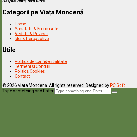
Despre viata, fara filtre.
Categorii pe Viața Mondenă
Home
Sanatate & Frumusete
Vedete & Povesti
Idei & Perspective
Utile
Politica de confidentialitate
Termeni si Conditii
Politica Cookies
Contact
© 2026 Viata Mondena. All rights reserved. Designed by
PC Soft
Type something and Enter