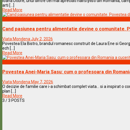
Ioana Dobre, unul dintre cei mai apreciati hairstylisti din Romania, 
arti [...]
Read More
Vedete & Povesti
Cand pasiunea pentru alimentatie devine o comunitate. P
Viata Mondena
July 2, 2026
Povestea Ela Bistro, brandul romanesc construit de Laura Ene si Georg
ech [...]
Read More
Vedete & Povesti
Povestea Anei-Maria Sasu: cum o profesoara din Romania 
Viata Mondena
May 7, 2026
O decizie de familie care i-a schimbat complet viata… si a inspirat o 
plan [...]
Read More
3
/ 3 POSTS