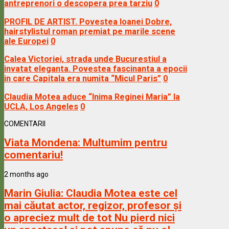
antreprenori o descopera prea tarziu
0
PROFIL DE ARTIST. Povestea Ioanei Dobre,
hairstylistul roman premiat pe marile scene
ale Europei
0
Calea Victoriei, strada unde Bucurestiul a
invatat eleganta. Povestea fascinanta a epocii
in care Capitala era numita “Micul Paris”
0
Claudia Motea aduce “Inima Reginei Maria” la
UCLA, Los Angeles
0
COMENTARII
Viata Mondena:
Multumim pentru
comentariu!
2 months ago
Marin Giulia:
Claudia Motea este cel
mai căutat actor, regizor, profesor și
o apreciez mult de tot Nu pierd nici