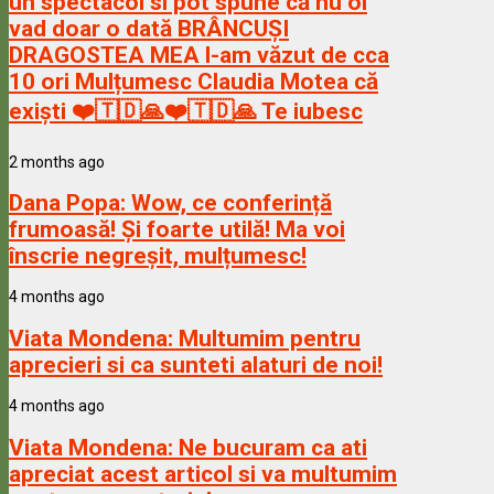
un spectacol si pot spune că nu ol
vad doar o dată BRÂNCUȘI
DRAGOSTEA MEA l-am văzut de cca
10 ori Mulțumesc Claudia Motea că
exiști ❤️🇹🇩🙏❤️🇹🇩🙏 Te iubesc
2 months ago
Dana Popa:
Wow, ce conferință
frumoasă! Și foarte utilă! Ma voi
înscrie negreșit, mulțumesc!
4 months ago
Viata Mondena:
Multumim pentru
aprecieri si ca sunteti alaturi de noi!
4 months ago
Viata Mondena:
Ne bucuram ca ati
apreciat acest articol si va multumim