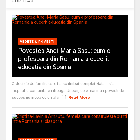
POPULAR
VEDETE & POVESTI
Povestea Anei-Maria Sasu: cum o
profesoara din Romania a cucerit
educatia din Spania
O decizie de familie care i-a schimbat complet viata… si a
inspirat o comunitate intreaga Uneori, cele mai mari povesti de
succes nu incep cu un plan [...]
Read More