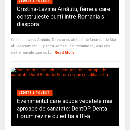
VEDETE & POVESTI
Cristina-Lavinia Arnăutu, femeia care
construieste punti intre Romania si
diaspora
Cristina-Lavinia Arnăutu, Director cu atributii de Secretar de Stat
al Departamentului pentru Romanii de Pretutindeni, este una
dintre femeile care co [...]
Read More
VEDETE & POVESTI
Evenimentul care aduce vedetele mai
aproape de sanatate: DentOP Dental
Forum revine cu editia a III-a