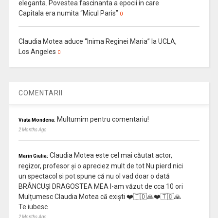
eleganta. Povestea fascinanta a epocii in care
Capitala era numita “Micul Paris”
0
Claudia Motea aduce “Inima Reginei Maria” la UCLA,
Los Angeles
0
COMENTARII
Multumim pentru comentariu!
Viata Mondena:
2 Months Ago
Claudia Motea este cel mai căutat actor,
Marin Giulia:
regizor, profesor și o apreciez mult de tot Nu pierd nici
un spectacol si pot spune că nu ol vad doar o dată
BRÂNCUȘI DRAGOSTEA MEA l-am văzut de cca 10 ori
Mulțumesc Claudia Motea că exiști ❤️🇹🇩🙏❤️🇹🇩🙏
Te iubesc
2 Months Ago