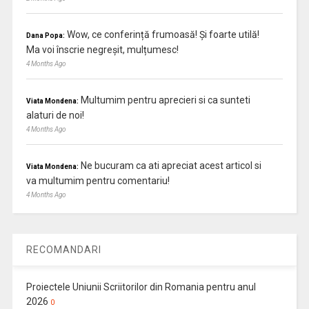
Wow, ce conferință frumoasă! Și foarte utilă!
Dana Popa:
Ma voi înscrie negreșit, mulțumesc!
4 Months Ago
Multumim pentru aprecieri si ca sunteti
Viata Mondena:
alaturi de noi!
4 Months Ago
Ne bucuram ca ati apreciat acest articol si
Viata Mondena:
va multumim pentru comentariu!
4 Months Ago
RECOMANDARI
Proiectele Uniunii Scriitorilor din Romania pentru anul
2026
0