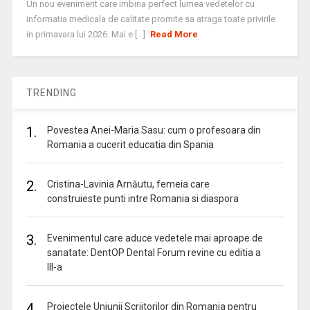
Un nou eveniment care imbina perfect lumea vedetelor cu
informatia medicala de calitate promite sa atraga toate privirile
in primavara lui 2026. Mai e [...]
Read More
TRENDING
1.
Povestea Anei-Maria Sasu: cum o profesoara din
Romania a cucerit educatia din Spania
2.
Cristina-Lavinia Arnăutu, femeia care
construieste punti intre Romania si diaspora
3.
Evenimentul care aduce vedetele mai aproape de
sanatate: DentOP Dental Forum revine cu editia a
III-a
4.
Proiectele Uniunii Scriitorilor din Romania pentru