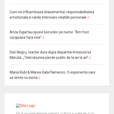
Cum ne influenteaza atasamentul, responsabilitatea
emotionala si ranile interioare relatiile personale
0
Anca Sigartau spune lucrurilor pe nume: “Am fost
curajoasa fara voie”
0
Dan Negru, reactie dura dupa disparitia emisiunii lui
Maruta: „Televiziunea pierde public de la an la an”
3
Maria Rubí & Marea Gala Flamenco. O experienta care
se simte cu inima
0
De la povesti despre oameni, cultura si viata de zi cu