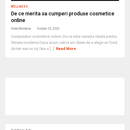
WELLNESS
De ce merita sa cumperi produse cosmetice
online
Viata Mondena
October 22, 2025
Cumparaturi cosmetice online: De ce este varianta ideala pentru
femeia moderna Daca acum cativa ani ideea de a alege un fond
de ten sau un ruj fara a [...]
Read More