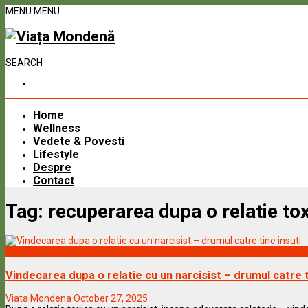
MENU
MENU
SEARCH
Home
Wellness
Vedete & Povesti
Lifestyle
Despre
Contact
Tag:
recuperarea dupa o relatie to
Wellness
Vindecarea dupa o relatie cu un narcisist – drumul catre t
Viata Mondena
October 27, 2025