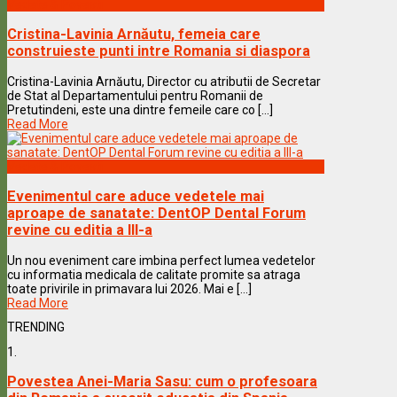
Vedete & Povesti
Cristina-Lavinia Arnăutu, femeia care
construieste punti intre Romania si diaspora
Cristina-Lavinia Arnăutu, Director cu atributii de Secretar
de Stat al Departamentului pentru Romanii de
Pretutindeni, este una dintre femeile care co [...]
Read More
Vedete & Povesti
Evenimentul care aduce vedetele mai
aproape de sanatate: DentOP Dental Forum
revine cu editia a III-a
Un nou eveniment care imbina perfect lumea vedetelor
cu informatia medicala de calitate promite sa atraga
toate privirile in primavara lui 2026. Mai e [...]
Read More
TRENDING
1.
Povestea Anei-Maria Sasu: cum o profesoara