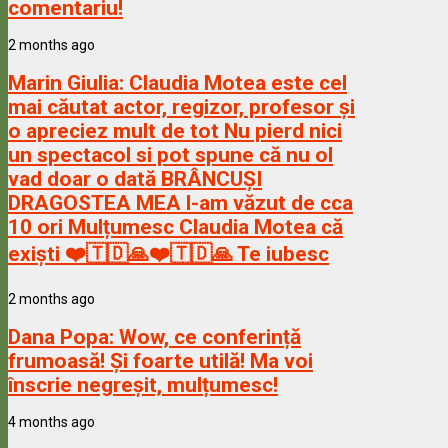
comentariu!
2 months ago
Marin Giulia:
Claudia Motea este cel
mai căutat actor, regizor, profesor și
o apreciez mult de tot Nu pierd nici
un spectacol si pot spune că nu ol
vad doar o dată BRÂNCUȘI
DRAGOSTEA MEA l-am văzut de cca
10 ori Mulțumesc Claudia Motea că
exiști ❤️🇹🇩🙏❤️🇹🇩🙏 Te iubesc
2 months ago
Dana Popa:
Wow, ce conferință
frumoasă! Și foarte utilă! Ma voi
înscrie negreșit, mulțumesc!
4 months ago