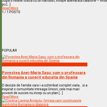
Dupa o relatie toxica cu un narcisist, incepe adevarata calatorie – vi
pu [...]
Read More
1
/ 1 POSTS
POPULAR
Vedete & Povesti
Povestea Anei-Maria Sasu: cum o profesoara
din Romania a cucerit educatia din Spania
O decizie de familie care i-a schimbat complet viata… si a
inspirat o comunitate intreaga Uneori, cele mai mari
povesti de succes nu incep cu un plan [...]
Read More