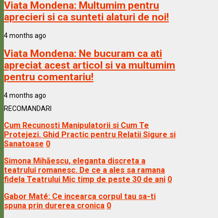
Viata Mondena:
Multumim pentru
aprecieri si ca sunteti alaturi de noi!
4 months ago
Viata Mondena:
Ne bucuram ca ati
apreciat acest articol si va multumim
pentru comentariu!
4 months ago
RECOMANDARI
Cum Recunosti Manipulatorii si Cum Te
Protejezi. Ghid Practic pentru Relatii Sigure si
Sanatoase
0
Simona Mihăescu, eleganta discreta a
teatrului romanesc. De ce a ales sa ramana
fidela Teatrului Mic timp de peste 30 de ani
0
Gabor Maté: Ce incearca corpul tau sa-ti
spuna prin durerea cronica
0