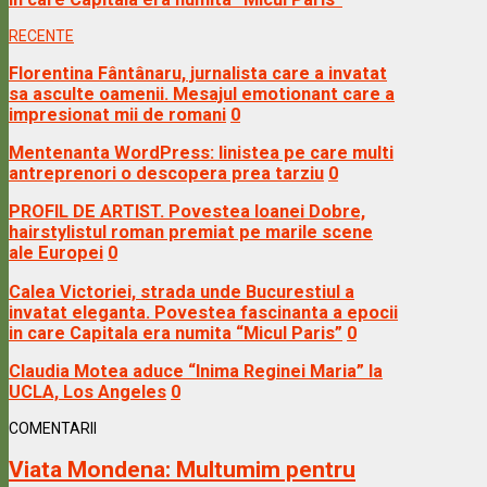
RECENTE
Florentina Fântânaru, jurnalista care a invatat
sa asculte oamenii. Mesajul emotionant care a
impresionat mii de romani
0
Mentenanta WordPress: linistea pe care multi
antreprenori o descopera prea tarziu
0
PROFIL DE ARTIST. Povestea Ioanei Dobre,
hairstylistul roman premiat pe marile scene
ale Europei
0
Calea Victoriei, strada unde Bucurestiul a
invatat eleganta. Povestea fascinanta a epocii
in care Capitala era numita “Micul Paris”
0
Claudia Motea aduce “Inima Reginei Maria” la
UCLA, Los Angeles
0
COMENTARII
Viata Mondena:
Multumim pentru