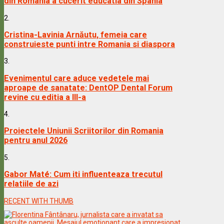
din Romania a cucerit educatia din Spania
2.
Cristina-Lavinia Arnăutu, femeia care
construieste punti intre Romania si diaspora
3.
Evenimentul care aduce vedetele mai
aproape de sanatate: DentOP Dental Forum
revine cu editia a III-a
4.
Proiectele Uniunii Scriitorilor din Romania
pentru anul 2026
5.
Gabor Maté: Cum iti influenteaza trecutul
relatiile de azi
RECENT WITH THUMB