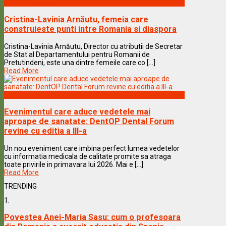
Vedete & Povesti
Cristina-Lavinia Arnăutu, femeia care
construieste punti intre Romania si diaspora
Cristina-Lavinia Arnăutu, Director cu atributii de Secretar
de Stat al Departamentului pentru Romanii de
Pretutindeni, este una dintre femeile care co [...]
Read More
Vedete & Povesti
Evenimentul care aduce vedetele mai
aproape de sanatate: DentOP Dental Forum
revine cu editia a III-a
Un nou eveniment care imbina perfect lumea vedetelor
cu informatia medicala de calitate promite sa atraga
toate privirile in primavara lui 2026. Mai e [...]
Read More
TRENDING
1.
Povestea Anei-Maria Sasu: cum o profesoara