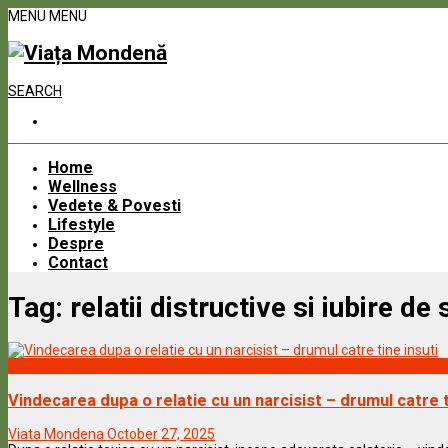
MENU
MENU
SEARCH
Home
Wellness
Vedete & Povesti
Lifestyle
Despre
Contact
Tag:
relatii distructive si iubire de 
Wellness
Vindecarea dupa o relatie cu un narcisist – drumul catre t
Viata Mondena
October 27, 2025