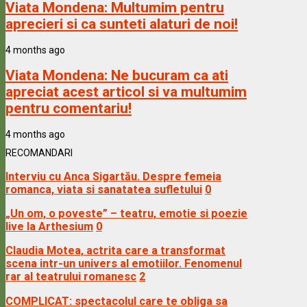
Viata Mondena:
Multumim pentru
aprecieri si ca sunteti alaturi de noi!
4 months ago
Viata Mondena:
Ne bucuram ca ati
apreciat acest articol si va multumim
pentru comentariu!
4 months ago
RECOMANDARI
Interviu cu Anca Sigartău. Despre femeia
romanca, viata si sanatatea sufletului
0
„Un om, o poveste” – teatru, emotie si poezie
live la Arthesium
0
Claudia Motea, actrita care a transformat
scena intr-un univers al emotiilor. Fenomenul
rar al teatrului romanesc
2
COMPLICAT: spectacolul care te obliga sa