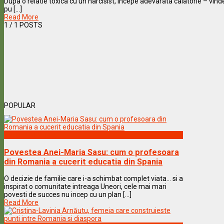
Dupa o relatie toxica cu un narcisist, incepe adevarata calatorie – vi
pu [...]
Read More
1
/ 1 POSTS
POPULAR
Vedete & Povesti
Povestea Anei-Maria Sasu: cum o profesoara
din Romania a cucerit educatia din Spania
O decizie de familie care i-a schimbat complet viata… si a
inspirat o comunitate intreaga Uneori, cele mai mari
povesti de succes nu incep cu un plan [...]
Read More