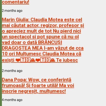
comentariu!
2 months ago
Marin Giulia:
Claudia Motea este cel
mai căutat actor, regizor, profesor și
o apreciez mult de tot Nu pierd nici
un spectacol si pot spune că nu ol
vad doar o dată BRÂNCUȘI
DRAGOSTEA MEA l-am văzut de cca
10 ori Mulțumesc Claudia Motea că
exiști ❤️🇹🇩🙏❤️🇹🇩🙏 Te iubesc
2 months ago
Dana Popa:
Wow, ce conferință
frumoasă! Și foarte utilă! Ma voi
înscrie negreșit, mulțumesc!
4 months ago