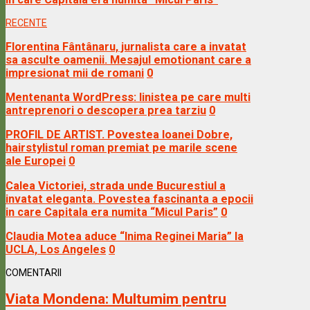
RECENTE
Florentina Fântânaru, jurnalista care a invatat
sa asculte oamenii. Mesajul emotionant care a
impresionat mii de romani
0
Mentenanta WordPress: linistea pe care multi
antreprenori o descopera prea tarziu
0
PROFIL DE ARTIST. Povestea Ioanei Dobre,
hairstylistul roman premiat pe marile scene
ale Europei
0
Calea Victoriei, strada unde Bucurestiul a
invatat eleganta. Povestea fascinanta a epocii
in care Capitala era numita “Micul Paris”
0
Claudia Motea aduce “Inima Reginei Maria” la
UCLA, Los Angeles
0
COMENTARII
Viata Mondena:
Multumim pentru