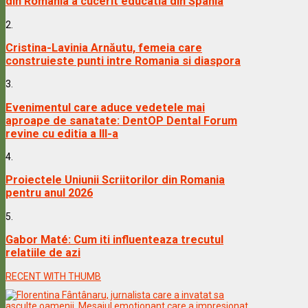
din Romania a cucerit educatia din Spania
2.
Cristina-Lavinia Arnăutu, femeia care
construieste punti intre Romania si diaspora
3.
Evenimentul care aduce vedetele mai
aproape de sanatate: DentOP Dental Forum
revine cu editia a III-a
4.
Proiectele Uniunii Scriitorilor din Romania
pentru anul 2026
5.
Gabor Maté: Cum iti influenteaza trecutul
relatiile de azi
RECENT WITH THUMB