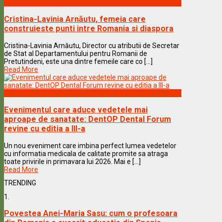
Vedete & Povesti
Cristina-Lavinia Arnăutu, femeia care
construieste punti intre Romania si diaspora
Cristina-Lavinia Arnăutu, Director cu atributii de Secretar
de Stat al Departamentului pentru Romanii de
Pretutindeni, este una dintre femeile care co [...]
Read More
Vedete & Povesti
Evenimentul care aduce vedetele mai
aproape de sanatate: DentOP Dental Forum
revine cu editia a III-a
Un nou eveniment care imbina perfect lumea vedetelor
cu informatia medicala de calitate promite sa atraga
toate privirile in primavara lui 2026. Mai e [...]
Read More
TRENDING
1.
Povestea Anei-Maria Sasu: cum o profesoara