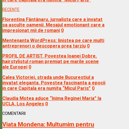
RECENTE
Florentina Fântânaru, jurnalista care a invatat
sa asculte oamenii. Mesajul emotionant care a
impresionat mii de romani
0
Mentenanta WordPress: linistea pe care multi
antreprenori o descopera prea tarziu
0
PROFIL DE ARTIST. Povestea Ioanei Dobre,
hairstylistul roman premiat pe marile scene
ale Europei
0
Calea Victoriei, strada unde Bucurestiul a
invatat eleganta. Povestea fascinanta a epocii
in care Capitala era numita “Micul Paris”
0
Claudia Motea aduce “Inima Reginei Maria” la
UCLA, Los Angeles
0
COMENTARII
Viata Mondena:
Multumim pentru