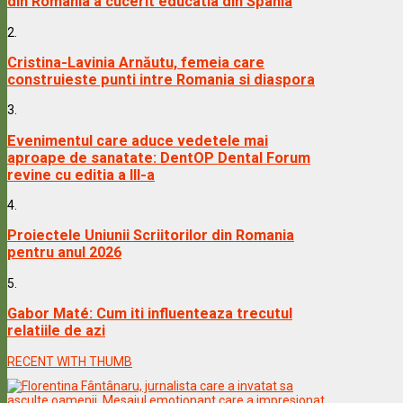
din Romania a cucerit educatia din Spania
2.
Cristina-Lavinia Arnăutu, femeia care
construieste punti intre Romania si diaspora
3.
Evenimentul care aduce vedetele mai
aproape de sanatate: DentOP Dental Forum
revine cu editia a III-a
4.
Proiectele Uniunii Scriitorilor din Romania
pentru anul 2026
5.
Gabor Maté: Cum iti influenteaza trecutul
relatiile de azi
RECENT WITH THUMB