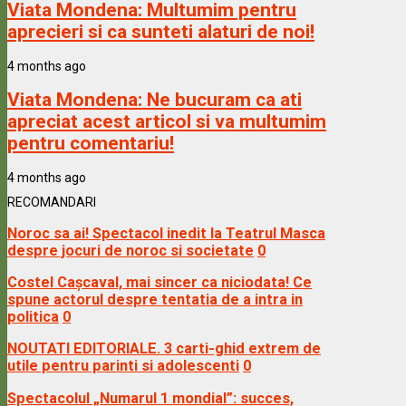
Viata Mondena:
Multumim pentru
aprecieri si ca sunteti alaturi de noi!
4 months ago
Viata Mondena:
Ne bucuram ca ati
apreciat acest articol si va multumim
pentru comentariu!
4 months ago
RECOMANDARI
Noroc sa ai! Spectacol inedit la Teatrul Masca
despre jocuri de noroc si societate
0
Costel Cașcaval, mai sincer ca niciodata! Ce
spune actorul despre tentatia de a intra in
politica
0
NOUTATI EDITORIALE. 3 carti-ghid extrem de
utile pentru parinti si adolescenti
0
Spectacolul „Numarul 1 mondial”: succes,