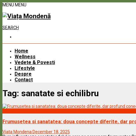
MENU
MENU
SEARCH
Home
Wellness
Vedete & Povesti
Lifestyle
Despre
Contact
Tag:
sanatate si echilibru
Wellness
Frumusetea si sanatatea: doua concepte diferite, dar p
Viata Mondena
December 18, 2025