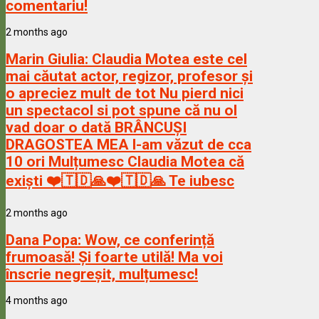
comentariu!
2 months ago
Marin Giulia:
Claudia Motea este cel
mai căutat actor, regizor, profesor și
o apreciez mult de tot Nu pierd nici
un spectacol si pot spune că nu ol
vad doar o dată BRÂNCUȘI
DRAGOSTEA MEA l-am văzut de cca
10 ori Mulțumesc Claudia Motea că
exiști ❤️🇹🇩🙏❤️🇹🇩🙏 Te iubesc
2 months ago
Dana Popa:
Wow, ce conferință
frumoasă! Și foarte utilă! Ma voi
înscrie negreșit, mulțumesc!
4 months ago