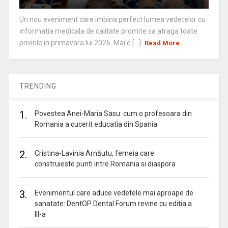
Un nou eveniment care imbina perfect lumea vedetelor cu
informatia medicala de calitate promite sa atraga toate
privirile in primavara lui 2026. Mai e [...]
Read More
TRENDING
1.
Povestea Anei-Maria Sasu: cum o profesoara din
Romania a cucerit educatia din Spania
2.
Cristina-Lavinia Arnăutu, femeia care
construieste punti intre Romania si diaspora
3.
Evenimentul care aduce vedetele mai aproape de
sanatate: DentOP Dental Forum revine cu editia a
III-a