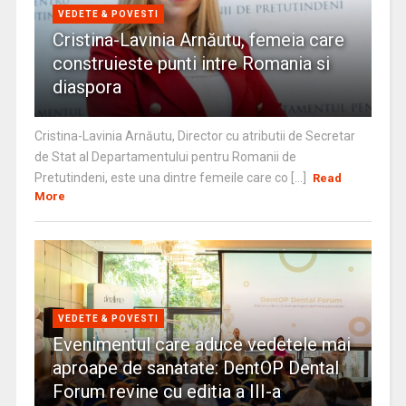
VEDETE & POVESTI
Cristina-Lavinia Arnăutu, femeia care
construieste punti intre Romania si
diaspora
Cristina-Lavinia Arnăutu, Director cu atributii de Secretar
de Stat al Departamentului pentru Romanii de
Pretutindeni, este una dintre femeile care co [...]
Read
More
VEDETE & POVESTI
Evenimentul care aduce vedetele mai
aproape de sanatate: DentOP Dental
Forum revine cu editia a III-a