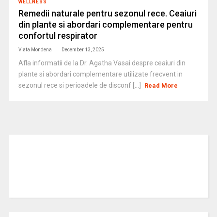
WELLNESS
Remedii naturale pentru sezonul rece. Ceaiuri
din plante si abordari complementare pentru
confortul respirator
Viata Mondena
December 13, 2025
Afla informatii de la Dr. Agatha Vasai despre ceaiuri din
plante si abordari complementare utilizate frecvent in
sezonul rece si perioadele de disconf [...]
Read More