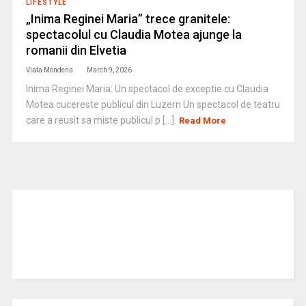
LIFESTYLE
„Inima Reginei Maria” trece granitele:
spectacolul cu Claudia Motea ajunge la
romanii din Elvetia
Viata Mondena
March 9, 2026
Inima Reginei Maria: Un spectacol de exceptie cu Claudia
Motea cucereste publicul din Luzern Un spectacol de teatru
care a reusit sa miste publicul p [...]
Read More