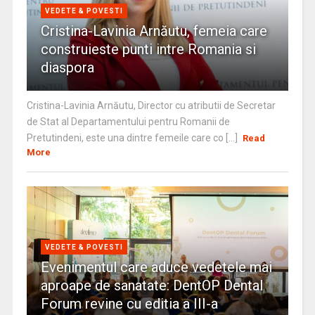
VEDETE & POVESTI
Cristina-Lavinia Arnăutu, femeia care
construieste punti intre Romania si
diaspora
Cristina-Lavinia Arnăutu, Director cu atributii de Secretar
de Stat al Departamentului pentru Romanii de
Pretutindeni, este una dintre femeile care co [...]
Read
More
VEDETE & POVESTI
Evenimentul care aduce vedetele mai
aproape de sanatate: DentOP Dental
Forum revine cu editia a III-a