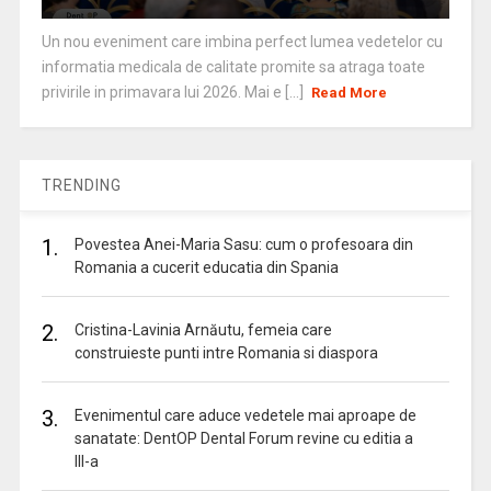
Un nou eveniment care imbina perfect lumea vedetelor cu
informatia medicala de calitate promite sa atraga toate
privirile in primavara lui 2026. Mai e [...]
Read More
TRENDING
1.
Povestea Anei-Maria Sasu: cum o profesoara din
Romania a cucerit educatia din Spania
2.
Cristina-Lavinia Arnăutu, femeia care
construieste punti intre Romania si diaspora
3.
Evenimentul care aduce vedetele mai aproape de
sanatate: DentOP Dental Forum revine cu editia a
III-a