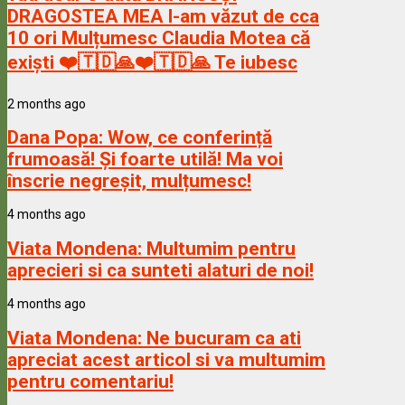
DRAGOSTEA MEA l-am văzut de cca
10 ori Mulțumesc Claudia Motea că
exiști ❤️🇹🇩🙏❤️🇹🇩🙏 Te iubesc
2 months ago
Dana Popa:
Wow, ce conferință
frumoasă! Și foarte utilă! Ma voi
înscrie negreșit, mulțumesc!
4 months ago
Viata Mondena:
Multumim pentru
aprecieri si ca sunteti alaturi de noi!
4 months ago
Viata Mondena:
Ne bucuram ca ati
apreciat acest articol si va multumim
pentru comentariu!