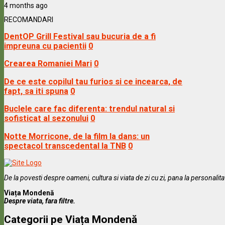
4 months ago
RECOMANDARI
DentOP Grill Festival sau bucuria de a fi
impreuna cu pacientii
0
Crearea Romaniei Mari
0
De ce este copilul tau furios si ce incearca, de
fapt, sa iti spuna
0
Buclele care fac diferenta: trendul natural si
sofisticat al sezonului
0
Notte Morricone, de la film la dans: un
spectacol transcedental la TNB
0
De la povesti despre oameni, cultura si viata de zi cu zi, pana la personalit
Viața Mondenă
Despre viata, fara filtre.
Categorii pe Viața Mondenă