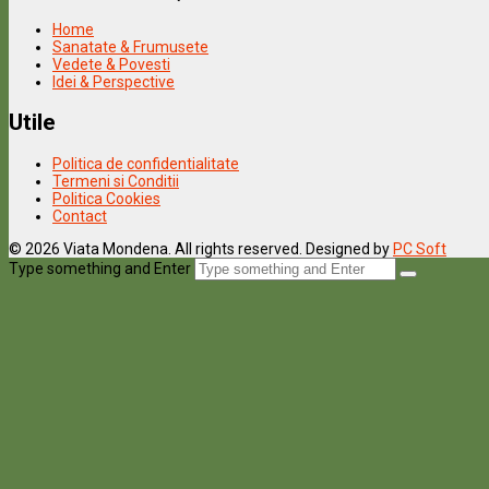
Home
Sanatate & Frumusete
Vedete & Povesti
Idei & Perspective
Utile
Politica de confidentialitate
Termeni si Conditii
Politica Cookies
Contact
© 2026 Viata Mondena. All rights reserved. Designed by
PC Soft
Type something and Enter