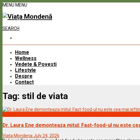
MENU
MENU
SEARCH
Home
Wellness
Vedete & Povesti
Lifestyle
Despre
Contact
Tag:
stil de viata
Wellness
Dr. Laura Ene demonteaza mitul: Fast-food-ul nu este cea
Viata Mondena
July 24, 2026