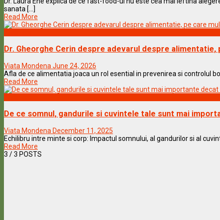
Dr. Laura Ene explica de ce fast-food-ul nu este cea mai ieftina aleger
sanata [...]
Read More
Wellness
Dr. Gheorghe Cerin despre adevarul despre alimentatie, pe
Viata Mondena
June 24, 2026
Afla de ce alimentatia joaca un rol esential in prevenirea si controlul bol
Read More
Wellness
De ce somnul, gandurile si cuvintele tale sunt mai importa
Viata Mondena
December 11, 2025
Echilibru intre minte si corp: Impactul somnului, al gandurilor si al cuvinte
Read More
3
/ 3 POSTS