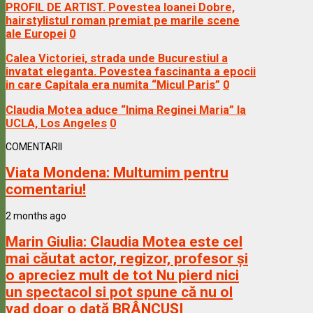
PROFIL DE ARTIST. Povestea Ioanei Dobre,
hairstylistul roman premiat pe marile scene
ale Europei
0
Calea Victoriei, strada unde Bucurestiul a
invatat eleganta. Povestea fascinanta a epocii
in care Capitala era numita “Micul Paris”
0
Claudia Motea aduce “Inima Reginei Maria” la
UCLA, Los Angeles
0
COMENTARII
Viata Mondena:
Multumim pentru
comentariu!
2 months ago
Marin Giulia:
Claudia Motea este cel
mai căutat actor, regizor, profesor și
o apreciez mult de tot Nu pierd nici
un spectacol si pot spune că nu ol
vad doar o dată BRÂNCUȘI