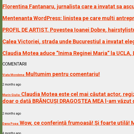
Florentina Fantanaru, jurnalista care a invatat sa a
Mentenanta WordPress: linistea pe care multi antrepr
PROFIL DE ARTIST. Povestea Ioanei Dobre, hairstylist
Calea Victoriei, strada unde Bucurestiul a invatat ele
Claudia Motea aduce “Inima Reginei Maria” la UCLA,
COMENTARII
Multumim pentru comentariu!
Viata Mondena:
2 months ago
Claudia Motea este cel mai căutat actor, regiz
Marin Giulia:
doar o dată BRÂNCUȘI DRAGOSTEA MEA l-am văzut de 
2 months ago
Wow, ce conferință frumoasă! Și foarte utilă! 
Dana Popa:
4 months ago