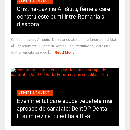
VEDETE & POVESTI
Cristina-Lavinia Arnăutu, femeia care
construieste punti intre Romania si
diaspora
Cristina-Lavinia Arnăutu, Director cu atributii de Secretar de Stat
al Departamentului pentru Romanii de Pretutindeni, este una
dintre femeile care co [...]
Read More
VEDETE & POVESTI
Evenimentul care aduce vedetele mai
aproape de sanatate: DentOP Dental
Forum revine cu editia a III-a