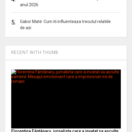
anul 2026
5.
Gabor Maté: Cum iti influenteaza trecutul relatiile
de azi
RECENT WITH THUMB
Florentina Fântânaru, jurnalista care a invatat sa asculte