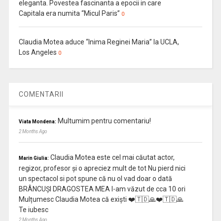
eleganta. Povestea fascinanta a epocii in care
Capitala era numita “Micul Paris”
0
Claudia Motea aduce “Inima Reginei Maria” la UCLA,
Los Angeles
0
COMENTARII
Multumim pentru comentariu!
Viata Mondena:
2 Months Ago
Claudia Motea este cel mai căutat actor,
Marin Giulia:
regizor, profesor și o apreciez mult de tot Nu pierd nici
un spectacol si pot spune că nu ol vad doar o dată
BRÂNCUȘI DRAGOSTEA MEA l-am văzut de cca 10 ori
Mulțumesc Claudia Motea că exiști ❤️🇹🇩🙏❤️🇹🇩🙏
Te iubesc
2 Months Ago