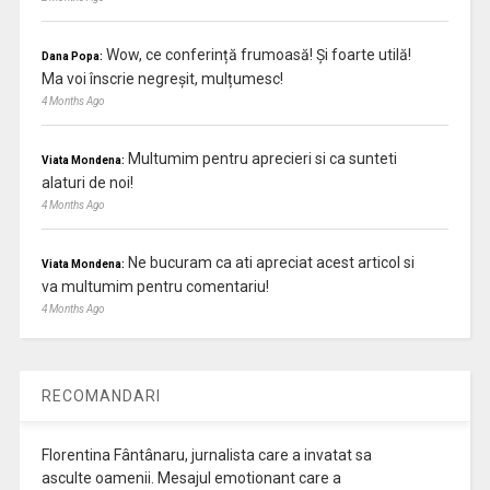
Wow, ce conferință frumoasă! Și foarte utilă!
Dana Popa:
Ma voi înscrie negreșit, mulțumesc!
4 Months Ago
Multumim pentru aprecieri si ca sunteti
Viata Mondena:
alaturi de noi!
4 Months Ago
Ne bucuram ca ati apreciat acest articol si
Viata Mondena:
va multumim pentru comentariu!
4 Months Ago
RECOMANDARI
Florentina Fântânaru, jurnalista care a invatat sa
asculte oamenii. Mesajul emotionant care a