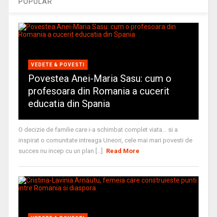
POPULAR
VEDETE & POVESTI
Povestea Anei-Maria Sasu: cum o
profesoara din Romania a cucerit
educatia din Spania
O decizie de familie care i-a schimbat complet viata… si a
inspirat o comunitate intreaga Uneori, cele mai mari povesti de
succes nu incep cu un plan [...]
Read More