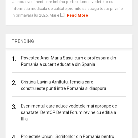
Un nou eveniment care imbina perfect lumea vedetelor cu
informatia medicala de calitate promite sa atraga toate privirile
in primavara lui 2026. Mai e [...]
Read More
TRENDING
1.
Povestea Anei-Maria Sasu: cum o profesoara din
Romania a cucerit educatia din Spania
2.
Cristina-Lavinia Arnăutu, femeia care
construieste punti intre Romania si diaspora
3.
Evenimentul care aduce vedetele mai aproape de
sanatate: DentOP Dental Forum revine cu editia a
III-a
4.
Proiectele Uniunii Scriitorilor din Romania pentru