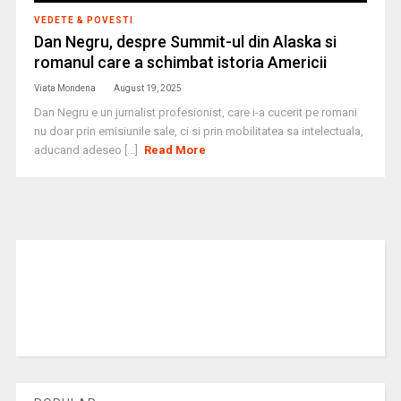
VEDETE & POVESTI
Dan Negru, despre Summit-ul din Alaska si
romanul care a schimbat istoria Americii
Viata Mondena
August 19, 2025
Dan Negru e un jurnalist profesionist, care i-a cucerit pe romani
nu doar prin emisiunile sale, ci si prin mobilitatea sa intelectuala,
aducand adeseo [...]
Read More