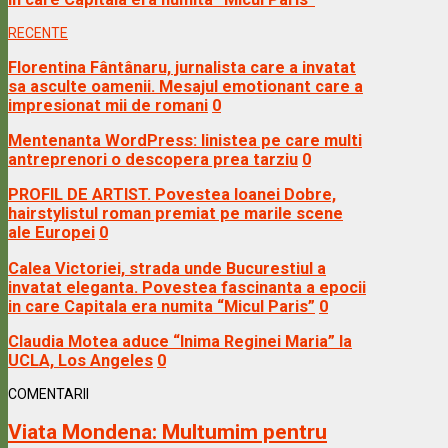
RECENTE
Florentina Fântânaru, jurnalista care a invatat
sa asculte oamenii. Mesajul emotionant care a
impresionat mii de romani
0
Mentenanta WordPress: linistea pe care multi
antreprenori o descopera prea tarziu
0
PROFIL DE ARTIST. Povestea Ioanei Dobre,
hairstylistul roman premiat pe marile scene
ale Europei
0
Calea Victoriei, strada unde Bucurestiul a
invatat eleganta. Povestea fascinanta a epocii
in care Capitala era numita “Micul Paris”
0
Claudia Motea aduce “Inima Reginei Maria” la
UCLA, Los Angeles
0
COMENTARII
Viata Mondena:
Multumim pentru