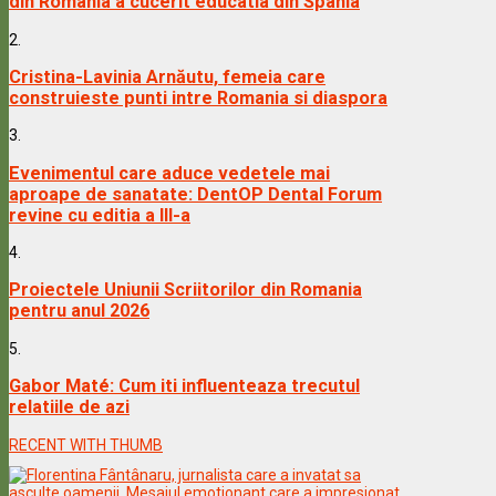
din Romania a cucerit educatia din Spania
2.
Cristina-Lavinia Arnăutu, femeia care
construieste punti intre Romania si diaspora
3.
Evenimentul care aduce vedetele mai
aproape de sanatate: DentOP Dental Forum
revine cu editia a III-a
4.
Proiectele Uniunii Scriitorilor din Romania
pentru anul 2026
5.
Gabor Maté: Cum iti influenteaza trecutul
relatiile de azi
RECENT WITH THUMB