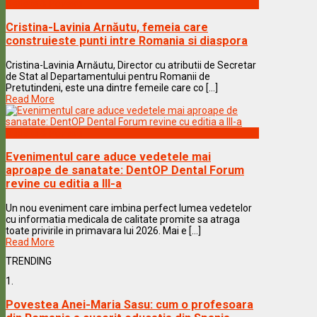
Vedete & Povesti
Cristina-Lavinia Arnăutu, femeia care
construieste punti intre Romania si diaspora
Cristina-Lavinia Arnăutu, Director cu atributii de Secretar
de Stat al Departamentului pentru Romanii de
Pretutindeni, este una dintre femeile care co [...]
Read More
Vedete & Povesti
Evenimentul care aduce vedetele mai
aproape de sanatate: DentOP Dental Forum
revine cu editia a III-a
Un nou eveniment care imbina perfect lumea vedetelor
cu informatia medicala de calitate promite sa atraga
toate privirile in primavara lui 2026. Mai e [...]
Read More
TRENDING
1.
Povestea Anei-Maria Sasu: cum o profesoara