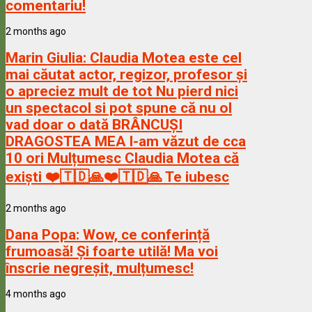
comentariu!
2 months ago
Marin Giulia:
Claudia Motea este cel
mai căutat actor, regizor, profesor și
o apreciez mult de tot Nu pierd nici
un spectacol si pot spune că nu ol
vad doar o dată BRÂNCUȘI
DRAGOSTEA MEA l-am văzut de cca
10 ori Mulțumesc Claudia Motea că
exiști ❤️🇹🇩🙏❤️🇹🇩🙏 Te iubesc
2 months ago
Dana Popa:
Wow, ce conferință
frumoasă! Și foarte utilă! Ma voi
înscrie negreșit, mulțumesc!
4 months ago