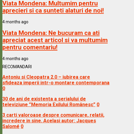
Viata Mondena:
Multumim pentru
aprecieri si ca sunteti alaturi de noi!
4 months ago
Viata Mondena:
Ne bucuram ca ati
apreciat acest articol si va multumim
pentru comentariu!
4 months ago
RECOMANDARI
Antoniu si Cleopatra 2.0 – iubirea care
sfideaza imperii intr-o montare contemporana
0
30 de ani de existenta a serialului de
televiziune ”Memoria Exilului Românesc”
0
3 carti valoroase despre comunicare, relatii,
incredere in sine. Acelasi autor: Jacques
Salomé
0