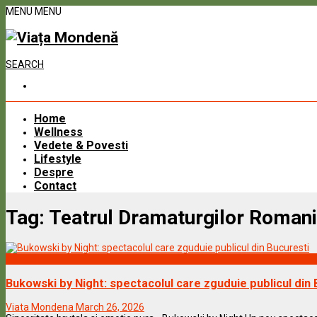
MENU
MENU
SEARCH
Home
Wellness
Vedete & Povesti
Lifestyle
Despre
Contact
Tag:
Teatrul Dramaturgilor Romani
Lifestyle
Bukowski by Night: spectacolul care zguduie publicul din 
Viata Mondena
March 26, 2026