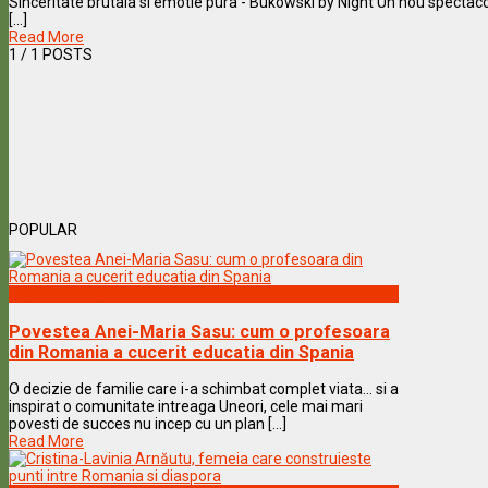
Sinceritate brutala si emotie pura - Bukowski by Night Un nou spectacol
[...]
Read More
1
/ 1 POSTS
POPULAR
Vedete & Povesti
Povestea Anei-Maria Sasu: cum o profesoara
din Romania a cucerit educatia din Spania
O decizie de familie care i-a schimbat complet viata… si a
inspirat o comunitate intreaga Uneori, cele mai mari
povesti de succes nu incep cu un plan [...]
Read More