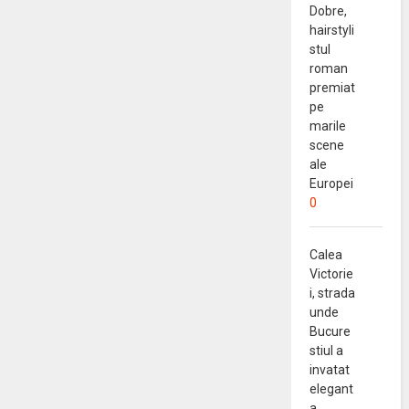
Dobre,
hairstyli
stul
roman
premiat
pe
marile
scene
ale
Europei
0
Calea
Victorie
i, strada
unde
Bucure
stiul a
invatat
elegant
a.