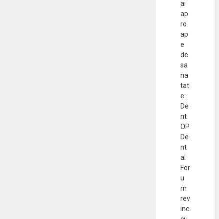
ai
ap
ro
ap
e
de
sa
na
tat
e:
De
nt
OP
De
nt
al
For
u
m
rev
ine