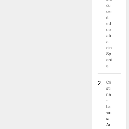
cu
cer
it
ed
uc
ati
a
din
Sp
ani
a
2.
Cri
sti
na
-
La
vin
ia
Ar