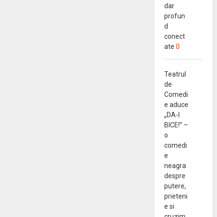
dar
profun
d
conect
ate
0
Teatrul
de
Comedi
e aduce
„DA-I
BICE!” –
o
comedi
e
neagra
despre
putere,
prieteni
e si
cruzim