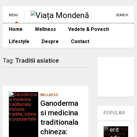
Anei
-
MENU
SEARCH
Mari
a
Home
Wellness
Vedete & Povesti
Sas
Lifestyle
Despre
Contact
u:
cum
o
Tag:
Traditii asiatice
prof
eso
ara
din
WELLNESS
Ro
Ganoderma
man
si medicina
ia a
POPULAR
traditionala
cuc
erit
chineza: