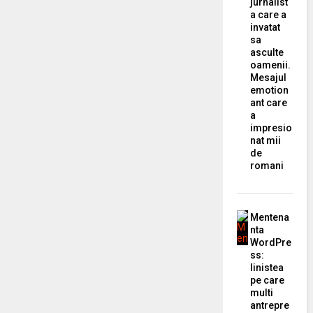
jurnalist
a care a
invatat
sa
asculte
oamenii.
Mesajul
emotion
ant care
a
impresio
nat mii
de
romani
Mentena
nta
WordPre
ss:
linistea
pe care
multi
antrepre