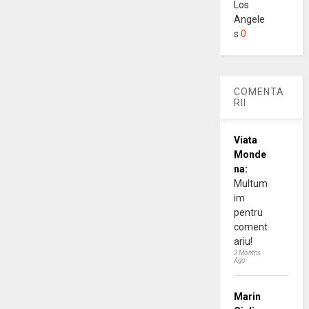
Los
Angele
s
0
COMENTA
RII
Viata
Monde
na:
Multum
im
pentru
coment
ariu!
2 Months
Ago
Marin