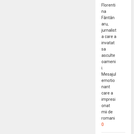
Florenti
na
Fântân
aru,
jurnalist
a care a
invatat
sa
asculte
oameni
i.
Mesajul
emotio
nant
care a
impresi
onat
mii de
romani
0