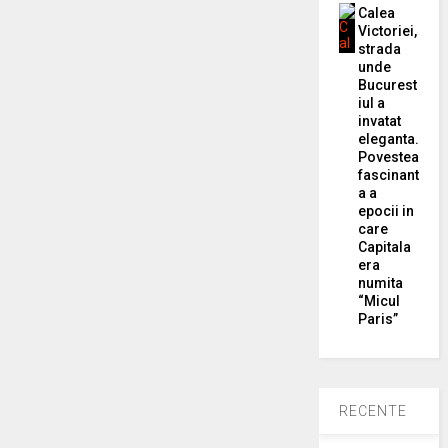
Calea
Victoriei,
strada
unde
Bucurest
iul a
invatat
eleganta.
Povestea
fascinant
a a
epocii in
care
Capitala
era
numita
“Micul
Paris”
RECENTE