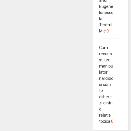
al lui
Eugène
Ionesco
la
Teatrul
Mic
0
Cum
recuno
sti un
manipu
lator
narcisic
si cum
te
elibere
zi dintr-
o
relatie
toxica
0