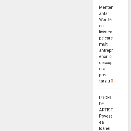
Menten
anta
WordPr
ess:
linistea
pe care
multi
antrepr
enori o
descop
era
prea
tarziu
0
PROFIL
DE
ARTIST.
Povest
ea
Ioanei