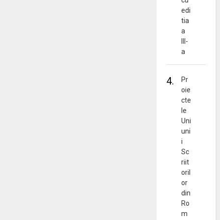
cu
edi
tia
a
III-
a
4.
Pr
oie
cte
le
Uni
uni
i
Sc
riit
oril
or
din
Ro
m