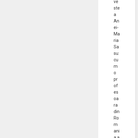
ve
ste
a
An
ei-
Ma
ria
Sa
su:
cu
m
o
pr
of
es
oa
ra
din
Ro
m
ani
a a