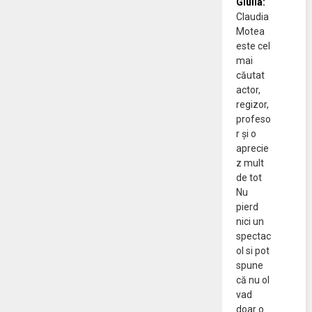
Giulia:
Claudia
Motea
este cel
mai
căutat
actor,
regizor,
profeso
r și o
aprecie
z mult
de tot
Nu
pierd
nici un
spectac
ol si pot
spune
că nu ol
vad
doar o