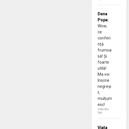
Dana
Popa:
Wow,
ce
conferi
nță
frumoa
să! Și
foarte
utilă!
Ma voi
înscrie
negreși
t,
mulțum
esc!
4 Months
Ago
Viata