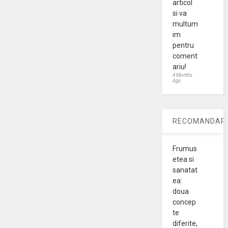
articol
si va
multum
im
pentru
coment
ariu!
4 Months
Ago
RECOMANDARI
Frumus
etea si
sanatat
ea:
doua
concep
te
diferite,