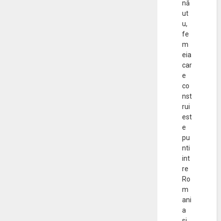
nă
ut
u,
fe
m
eia
car
e
co
nst
rui
est
e
pu
nti
int
re
Ro
m
ani
a
si