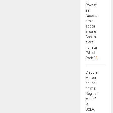
Povest
ea
fascina
nta a
epocii
in care
Capital
a era
numita
“Micul
Paris”
0
Claudia
Motea
aduce
“Inima
Reginei
Maria”
la
UCLA,