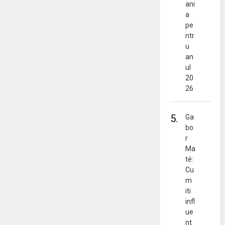
ani
a
pe
ntr
u
an
ul
20
26
5.
Ga
bo
r
Ma
té:
Cu
m
iti
infl
ue
nt