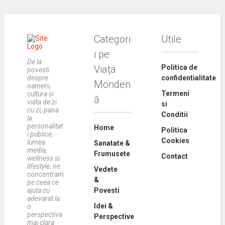
Categori
Utile
i pe
De la
Viața
Politica de
povesti
despre
confidentialitate
Monden
oameni,
Termeni
cultura si
ă
viata de zi
si
cu zi, pana
Conditii
la
personalitat
Home
Politica
i publice,
Cookies
lumea
Sanatate &
media,
Frumusete
Contact
wellness si
lifestyle, ne
Vedete
concentram
&
pe ceea ce
ajuta cu
Povesti
adevarat la
Idei &
o
perspectiva
Perspective
mai clara