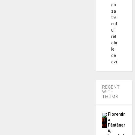
ea
za
tre
cut
ul
rel
atii
le
de
azi
RECENT
WITH
THUMB
Florentin
a
Fântânar
u,