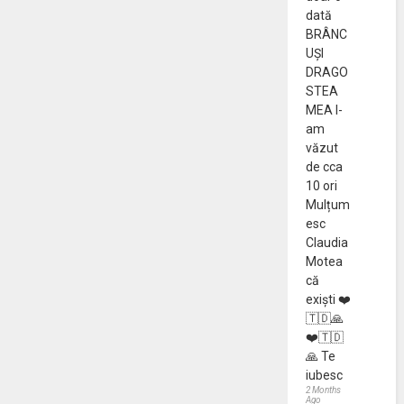
dată
BRÂNC
UȘI
DRAGO
STEA
MEA l-
am
văzut
de cca
10 ori
Mulțum
esc
Claudia
Motea
că
exiști ❤️
🇹🇩🙏
❤️🇹🇩
🙏 Te
iubesc
2 Months
Ago