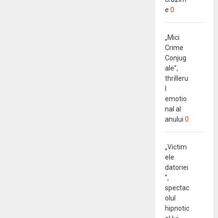
e
0
„Mici
Crime
Conjug
ale”,
thrilleru
l
emotio
nal al
anului
0
„Victim
ele
datoriei
”,
spectac
olul
hipnotic