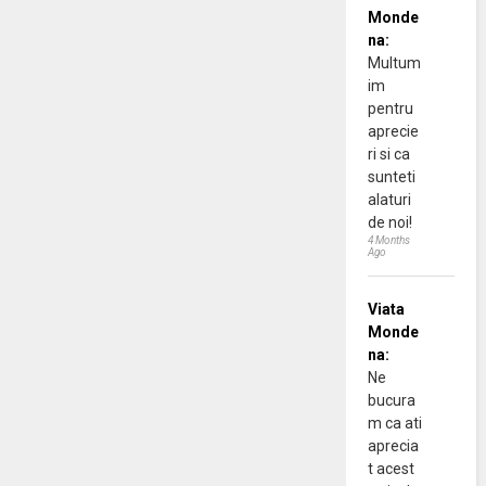
Monde
na:
Multum
im
pentru
aprecie
ri si ca
sunteti
alaturi
de noi!
4 Months
Ago
Viata
Monde
na:
Ne
bucura
m ca ati
aprecia
t acest