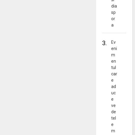
dia
sp
or
a
3.
Ev
eni
m
en
tul
car
e
ad
uc
e
ve
de
tel
e
m