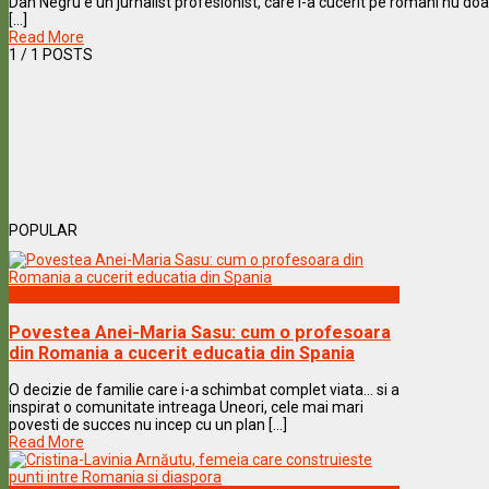
Dan Negru e un jurnalist profesionist, care i-a cucerit pe romani nu doa
[...]
Read More
1
/ 1 POSTS
POPULAR
Vedete & Povesti
Povestea Anei-Maria Sasu: cum o profesoara
din Romania a cucerit educatia din Spania
O decizie de familie care i-a schimbat complet viata… si a
inspirat o comunitate intreaga Uneori, cele mai mari
povesti de succes nu incep cu un plan [...]
Read More