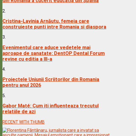
din Romania a cucerit educatia din Spania
2.
Cristina-Lavinia Arnăutu, femeia care
construieste punti intre Romania si diaspora
3.
Evenimentul care aduce vedetele mai
aproape de sanatate: DentOP Dental Forum
revine cu editia a III-a
4.
Proiectele Uniunii Scriitorilor din Romania
pentru anul 2026
5.
Gabor Maté: Cum iti influenteaza trecutul
relatiile de azi
RECENT WITH THUMB