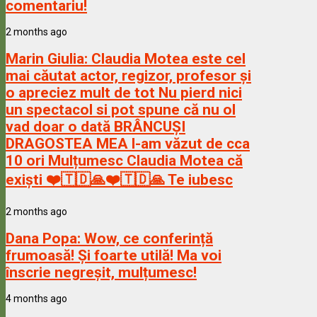
comentariu!
2 months ago
Marin Giulia:
Claudia Motea este cel
mai căutat actor, regizor, profesor și
o apreciez mult de tot Nu pierd nici
un spectacol si pot spune că nu ol
vad doar o dată BRÂNCUȘI
DRAGOSTEA MEA l-am văzut de cca
10 ori Mulțumesc Claudia Motea că
exiști ❤️🇹🇩🙏❤️🇹🇩🙏 Te iubesc
2 months ago
Dana Popa:
Wow, ce conferință
frumoasă! Și foarte utilă! Ma voi
înscrie negreșit, mulțumesc!
4 months ago