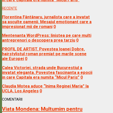
RECENTE
Florentina Fântânaru, jurnalista care a invatat
sa asculte oamenii. Mesajul emotionant care a
impresionat mii de romani
0
Mentenanta WordPress: linistea pe care multi
antreprenori o descopera prea tarziu
0
PROFIL DE ARTIST. Povestea Ioanei Dobre,
hairstylistul roman premiat pe marile scene
ale Europei
0
Calea Victoriei, strada unde Bucurestiul a
invatat eleganta. Povestea fascinanta a epocii
in care Capitala era numita “Micul Paris”
0
Claudia Motea aduce “Inima Reginei Maria” la
UCLA, Los Angeles
0
COMENTARII
Viata Mondena:
Multumim pentru