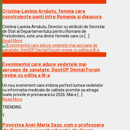
Vedete & Povesti
Cristina-Lavinia Arnăutu, femeia care
construieste punti intre Romania si diaspora
Cristina-Lavinia Arnăutu, Director cu atributii de Secretar
de Stat al Departamentului pentru Romanii de
Pretutindeni, este una dintre femeile care co [...]
Read More
Vedete & Povesti
Evenimentul care aduce vedetele mai
aproape de sanatate: DentOP Dental Forum
revine cu editia a III-a
Un nou eveniment care imbina perfect lumea vedetelor
cu informatia medicala de calitate promite sa atraga
toate privirile in primavara lui 2026. Mai e [...]
Read More
TRENDING
1.
Povestea Anei-Maria Sasu: cum o profesoara