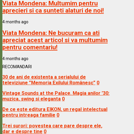
Viata Mondena:
Multumim pentru
aprecieri si ca sunteti alaturi de noi!
4 months ago
Viata Mondena:
Ne bucuram ca ati
apreciat acest articol si va multumim
pentru comentariu!
4 months ago
RECOMANDARI
30 de ani de existenta a serialului de
televiziune ”Memoria Exilului Românesc”
0
Vintage Sounds at the Palace. Magia anilor ’30:
muzica, swing si eleganta
0
De ce este editura EIKON, un regal intelectual
pentru intreaga familie
0
Trei surori: povestea care pare despre ele,
dar e despre tine
0