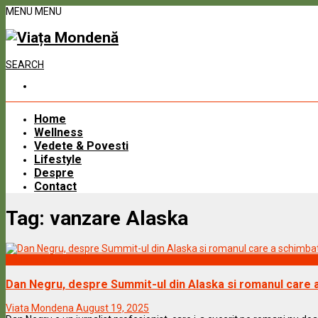
MENU
MENU
SEARCH
Home
Wellness
Vedete & Povesti
Lifestyle
Despre
Contact
Tag:
vanzare Alaska
Vedete & Povesti
Dan Negru, despre Summit-ul din Alaska si romanul care a
Viata Mondena
August 19, 2025