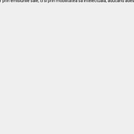
r prin emisiunile sale, ci si prin mobilitatea sa intelectuala, aducand ade