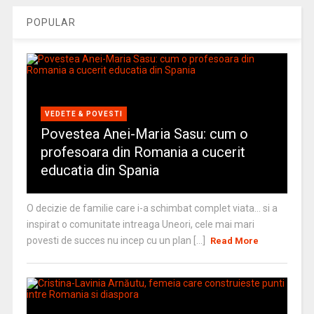
POPULAR
VEDETE & POVESTI
Povestea Anei-Maria Sasu: cum o
profesoara din Romania a cucerit
educatia din Spania
O decizie de familie care i-a schimbat complet viata… si a
inspirat o comunitate intreaga Uneori, cele mai mari
povesti de succes nu incep cu un plan [...]
Read More