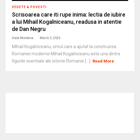
VEDETE & POVESTI
Scrisoarea care iti rupe inima: lectia de iubire
a lui Mihail Kogalniceanu, readusa in atentie
de Dan Negru
Viata Mondena
March 3, 2026
Mihail Kogalniceanu, omul care a ajutat la construirea
Romaniei moderne Mihail Kogalniceanu este una dintre
figurile esentiale ale istoriei Romanie [...]
Read More