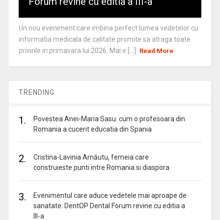
Forum revine cu editia a III-a
Un nou eveniment care imbina perfect lumea vedetelor cu
informatia medicala de calitate promite sa atraga toate
privirile in primavara lui 2026. Mai e [...]
Read More
TRENDING
1.
Povestea Anei-Maria Sasu: cum o profesoara din
Romania a cucerit educatia din Spania
2.
Cristina-Lavinia Arnăutu, femeia care
construieste punti intre Romania si diaspora
3.
Evenimentul care aduce vedetele mai aproape de
sanatate: DentOP Dental Forum revine cu editia a
III-a