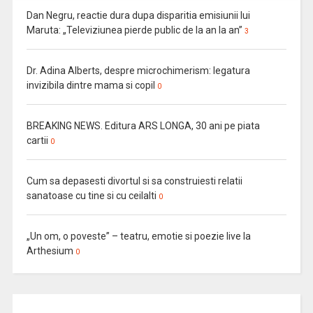
Dan Negru, reactie dura dupa disparitia emisiunii lui
Maruta: „Televiziunea pierde public de la an la an”
3
Dr. Adina Alberts, despre microchimerism: legatura
invizibila dintre mama si copil
0
BREAKING NEWS. Editura ARS LONGA, 30 ani pe piata
cartii
0
Cum sa depasesti divortul si sa construiesti relatii
sanatoase cu tine si cu ceilalti
0
„Un om, o poveste” – teatru, emotie si poezie live la
Arthesium
0