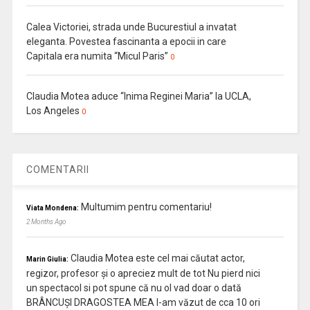
Calea Victoriei, strada unde Bucurestiul a invatat
eleganta. Povestea fascinanta a epocii in care
Capitala era numita “Micul Paris”
0
Claudia Motea aduce “Inima Reginei Maria” la UCLA,
Los Angeles
0
COMENTARII
Multumim pentru comentariu!
Viata Mondena:
2 Months Ago
Claudia Motea este cel mai căutat actor,
Marin Giulia:
regizor, profesor și o apreciez mult de tot Nu pierd nici
un spectacol si pot spune că nu ol vad doar o dată
BRÂNCUȘI DRAGOSTEA MEA l-am văzut de cca 10 ori