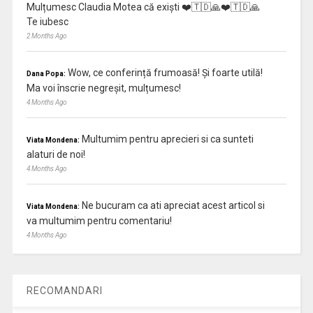
Mulțumesc Claudia Motea că exiști ❤️🇹🇩🙏❤️🇹🇩🙏
Te iubesc
2 Months Ago
Wow, ce conferință frumoasă! Și foarte utilă!
Dana Popa:
Ma voi înscrie negreșit, mulțumesc!
4 Months Ago
Multumim pentru aprecieri si ca sunteti
Viata Mondena:
alaturi de noi!
4 Months Ago
Ne bucuram ca ati apreciat acest articol si
Viata Mondena:
va multumim pentru comentariu!
4 Months Ago
RECOMANDARI