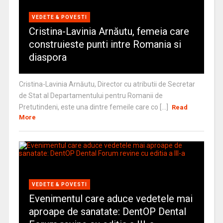
VEDETE & POVESTI
Cristina-Lavinia Arnăutu, femeia care
construieste punti intre Romania si
diaspora
Cristina-Lavinia Arnăutu, Director cu atributii de Secretar
de Stat al Departamentului pentru Romanii de
Pretutindeni, este una dintre femeile care co [...]
Read
More
VEDETE & POVESTI
Evenimentul care aduce vedetele mai
aproape de sanatate: DentOP Dental